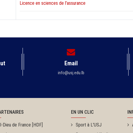
Licence en sciences de l'assurance
rut
Email
info@usj.edu.lb
ARTENAIRES
EN UN CLIC
IN
l-Dieu de France [HDF]
Sport à L'USJ