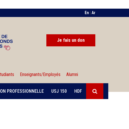
En
|
Ar
Je fais un don
tudiants
Enseignants/Employés
Alumni
ON PROFESSIONNELLE
USJ 150
HDF