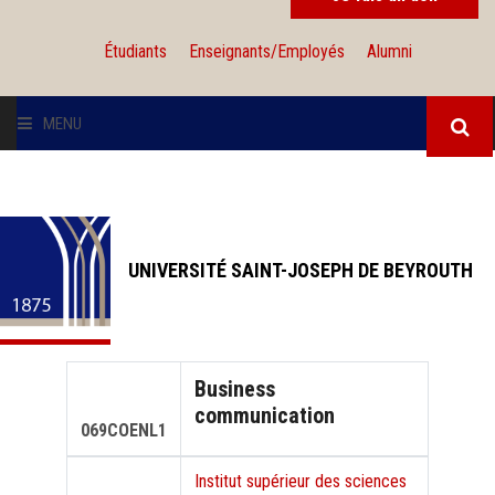
Étudiants
Enseignants/Employés
Alumni
MENU
L'UNIVERSITÉ
INSTITUTIONS
UNIVERSITÉ SAINT-JOSEPH DE BEYROUTH
ADMISSION
RECHERCHE
Business
communication
INTERNATIONAL
069COENL1
Institut supérieur des sciences
SOLIDARITÉ