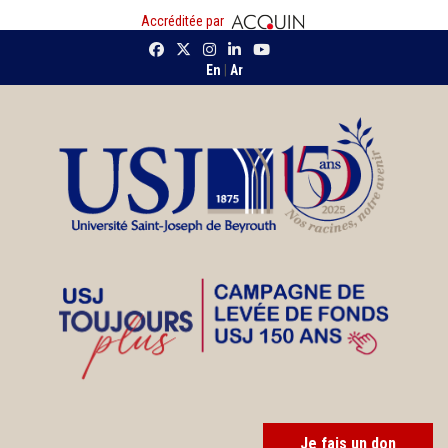
Accréditée par
En
|
Ar
Je fais un don