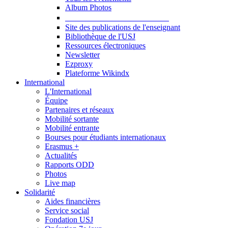
Album Photos
Publications et Ressources
Site des publications de l'enseignant
Bibliothèque de l'USJ
Ressources électroniques
Newsletter
Ezproxy
Plateforme Wikindx
International
L'International
Équipe
Partenaires et réseaux
Mobilité sortante
Mobilité entrante
Bourses pour étudiants internationaux
Erasmus +
Actualités
Rapports ODD
Photos
Live map
Solidarité
Aides financières
Service social
Fondation USJ