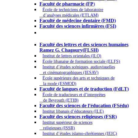
Faculté de pharmacie (FP
)
École de techniciens de laboratoire
d’analyses médicales (ETLAM)
Faculté de médecine dentaire (FMD)
Faculté des sciences infirmières (FSI)
Arts - Lettres et Sciences humaines -
Sciences religieuses
Faculté des lettres et des sciences humaines
Ramez G. Chagoury(FLSH)
Institut de lettres orientales (ILO)
École libanaise de formation sociale (ELFS)
Institut d’études scéniques, audiovisuelles
et cinématographiques (IESAV)
École supérieure des arts et techniques de
la mode (ESMOD)
Faculté de langues et de traduction (FdLT)
École de traducteurs et d’interprètes
de Beyrouth (ETIB)
Faculté des sciences de l’éducation (FSédu)
Institut libanais d’éducateurs (ILE)
Faculté des sciences religieuses (FSR)
Institut supérieur de sciences
religieuses (ISSR)
Institut d’études islamo-chrétiennes (IEIC)