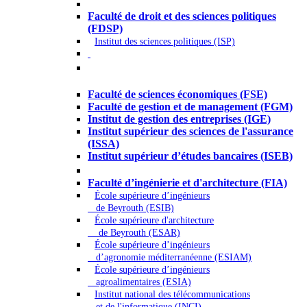
Droit - Sciences politiques
Faculté de droit et des sciences politiques
(FDSP)
Institut des sciences politiques (ISP)
Économie - Gestion - Banque -
Assurances
Faculté de sciences économiques (FSE)
Faculté de gestion et de management (FGM)
Institut de gestion des entreprises (IGE)
Institut supérieur des sciences de l'assurance
(ISSA)
Institut supérieur d’études bancaires (ISEB)
Ingénierie et technologie - Sciences
Faculté d’ingénierie et d'architecture (FIA)
École supérieure d’ingénieurs
de Beyrouth (ESIB)
École supérieure d'architecture
de Beyrouth (ESAR)
École supérieure d’ingénieurs
d’agronomie méditerranéenne (ESIAM)
École supérieure d’ingénieurs
agroalimentaires (ESIA)
Institut national des télécommunications
et de l'informatique (INCI)