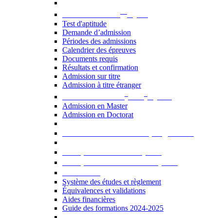
er
Admission au 1
cycle
Test d'aptitude
Demande d’admission
Périodes des admissions
Calendrier des épreuves
Documents requis
Résultats et confirmation
Admission sur titre
Admission à titre étranger
e
e
Admission aux 2
et 3
cycles
Admission en Master
Admission en Doctorat
Admission en cours de programme
UE optionnelles USJ [PDF]
UE optionnelles ouvertes [PDF]
À savoir...
Système des études et règlement
Équivalences et validations
Aides financières
Guide des formations 2024-2025