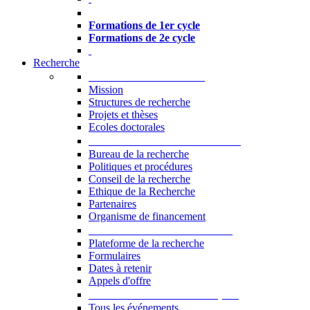
Formations à l’USJ
Formations de 1er cycle
Formations de 2e cycle
Recherche
La Recherche à l'USJ
Mission
Structures de recherche
Projets et thèses
Ecoles doctorales
Vice-rectorat à la Recherche
Bureau de la recherche
Politiques et procédures
Conseil de la recherche
Ethique de la Recherche
Partenaires
Organisme de financement
Plateforme de la recherche
Plateforme de la recherche
Formulaires
Dates à retenir
Appels d'offre
Manifestations Scientifiques
Tous les événements