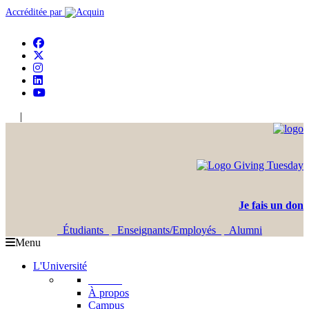
Accréditée par
|
En
Ar
Je fais un don
Étudiants
Enseignants/Employés
Alumni
Menu
L'Université
L'USJ
À propos
Campus