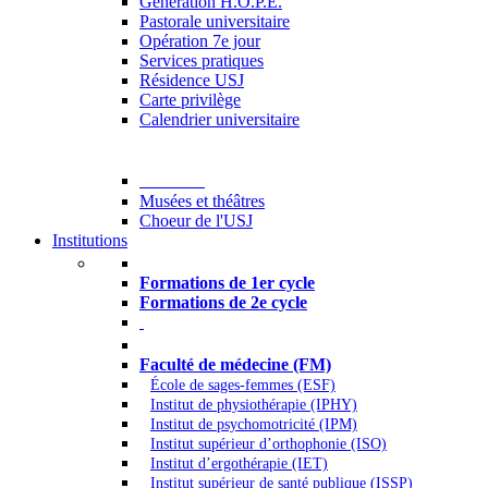
Generation H.O.P.E.
Pastorale universitaire
Opération 7e jour
Services pratiques
Résidence USJ
Carte privilège
Calendrier universitaire
Culture
Musées et théâtres
Choeur de l'USJ
Institutions
Formations à l’USJ
Formations de 1er cycle
Formations de 2e cycle
Médecine et Santé
Faculté de médecine (FM)
École de sages-femmes (ESF)
Institut de physiothérapie (IPHY)
Institut de psychomotricité (IPM)
Institut supérieur d’orthophonie (ISO)
Institut d’ergothérapie (IET)
Institut supérieur de santé publique (ISSP)