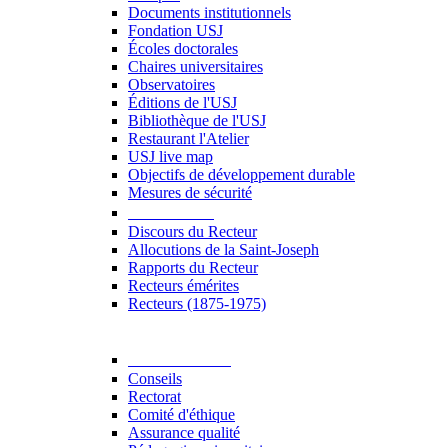
Documents institutionnels
Fondation USJ
Écoles doctorales
Chaires universitaires
Observatoires
Éditions de l'USJ
Bibliothèque de l'USJ
Restaurant l'Atelier
USJ live map
Objectifs de développement durable
Mesures de sécurité
Le Recteur
Discours du Recteur
Allocutions de la Saint-Joseph
Rapports du Recteur
Recteurs émérites
Recteurs (1875-1975)
Gouvernance
Conseils
Rectorat
Comité d'éthique
Assurance qualité