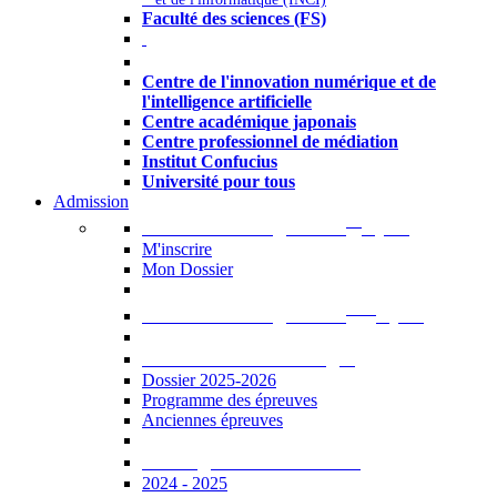
Faculté des sciences (FS)
Autres
Centre de l'innovation numérique et de
l'intelligence artificielle
Centre académique japonais
Centre professionnel de médiation
Institut Confucius
Université pour tous
Admission
er
Admission en ligne au 1
cycle
M'inscrire
Mon Dossier
ème
Admission en ligne au 2
cycle
Documents à télécharger
Dossier 2025-2026
Programme des épreuves
Anciennes épreuves
Catalogue des formations
2024 - 2025