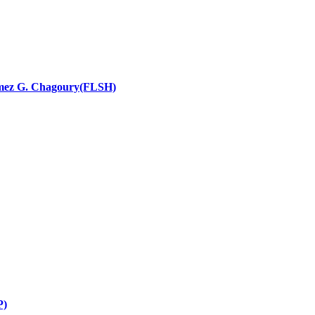
nces religieuses
 Ramez G. Chagoury(FLSH)
P)