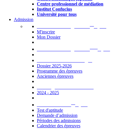
Centre professionnel de médiation
Institut Confucius
Université pour tous
Admission
er
Admission en ligne au 1
cycle
M'inscrire
Mon Dossier
ème
Admission en ligne au 2
cycle
Documents à télécharger
Dossier 2025-2026
Programme des épreuves
Anciennes épreuves
Catalogue des formations
2024 - 2025
er
Admission au 1
cycle
Test d'aptitude
Demande d’admission
Périodes des admissions
Calendrier des épreuves