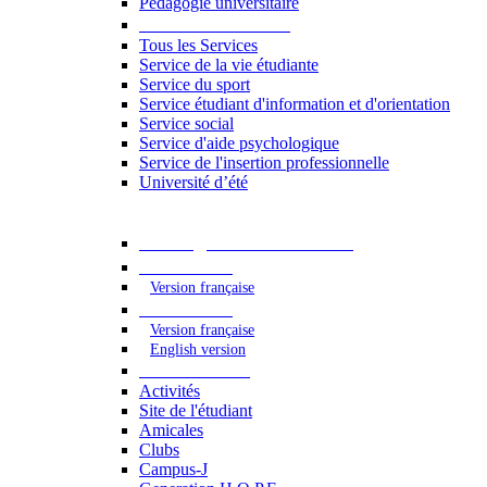
Pédagogie universitaire
Services étudiants
Tous les Services
Service de la vie étudiante
Service du sport
Service étudiant d'information et d'orientation
Service social
Service d'aide psychologique
Service de l'insertion professionnelle
Université d’été
Catalogue des formations
2023 - 2024
Version française
2024 - 2025
Version française
English version
Vie étudiante
Activités
Site de l'étudiant
Amicales
Clubs
Campus-J