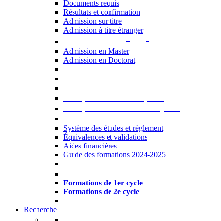
Documents requis
Résultats et confirmation
Admission sur titre
Admission à titre étranger
e
e
Admission aux 2
et 3
cycles
Admission en Master
Admission en Doctorat
Admission en cours de programme
UE optionnelles USJ [PDF]
UE optionnelles ouvertes [PDF]
À savoir...
Système des études et règlement
Équivalences et validations
Aides financières
Guide des formations 2024-2025
Formations à l’USJ
Formations de 1er cycle
Formations de 2e cycle
Recherche
La Recherche à l'USJ