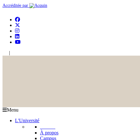
Accréditée par
|
En
Ar
Menu
L'Université
L'USJ
À propos
Campus