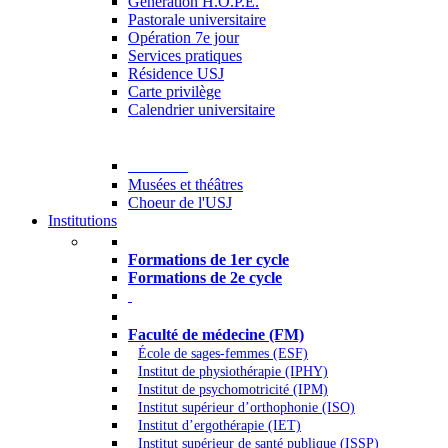
Generation H.O.P.E.
Pastorale universitaire
Opération 7e jour
Services pratiques
Résidence USJ
Carte privilège
Calendrier universitaire
Culture
Musées et théâtres
Choeur de l'USJ
Institutions
Formations à l’USJ
Formations de 1er cycle
Formations de 2e cycle
Médecine et Santé
Faculté de médecine (FM)
École de sages-femmes (ESF)
Institut de physiothérapie (IPHY)
Institut de psychomotricité (IPM)
Institut supérieur d’orthophonie (ISO)
Institut d’ergothérapie (IET)
Institut supérieur de santé publique (ISSP)