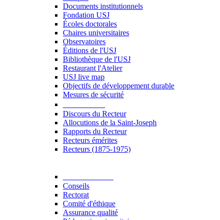
Documents institutionnels
Fondation USJ
Écoles doctorales
Chaires universitaires
Observatoires
Éditions de l'USJ
Bibliothèque de l'USJ
Restaurant l'Atelier
USJ live map
Objectifs de développement durable
Mesures de sécurité
Le Recteur
Discours du Recteur
Allocutions de la Saint-Joseph
Rapports du Recteur
Recteurs émérites
Recteurs (1875-1975)
Gouvernance
Conseils
Rectorat
Comité d'éthique
Assurance qualité