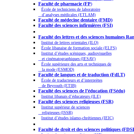
Faculté de pharmacie (FP
)
École de techniciens de laboratoire
d’analyses médicales (ETLAM)
Faculté de médecine dentaire (FMD)
Faculté des sciences infirmières (FSI)
Arts - Lettres et Sciences humaines - Scie
Faculté des lettres et des sciences humaines
Institut de lettres orientales (ILO)
École libanaise de formation sociale (ELFS)
Institut d’études scéniques, audiovisuelles
et cinématographiques (IESAV)
École supérieure des arts et techniques de
la mode (ESMOD)
Faculté de langues et de traduction (FdLT)
École de traducteurs et d’interprètes
de Beyrouth (ETIB)
Faculté des sciences de l’éducation (FSédu)
Institut libanais d’éducateurs (ILE)
Faculté des sciences religieuses (FSR)
Institut supérieur de sciences
religieuses (ISSR)
Institut d’études islamo-chrétiennes (IEIC)
Droit - Sciences politiques
Faculté de droit et des sciences politiques (FDS