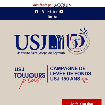
Accréditée par
En
|
Ar
Je fais un don