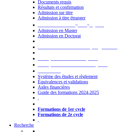
Documents requis
Résultats et confirmation
Admission sur titre
Admission à titre étranger
e
e
Admission aux 2
et 3
cycles
Admission en Master
Admission en Doctorat
Admission en cours de programme
UE optionnelles USJ [PDF]
UE optionnelles ouvertes [PDF]
À savoir...
Système des études et règlement
Équivalences et validations
Aides financières
Guide des formations 2024-2025
Formations à l’USJ
Formations de 1er cycle
Formations de 2e cycle
Recherche
La Recherche à l'USJ