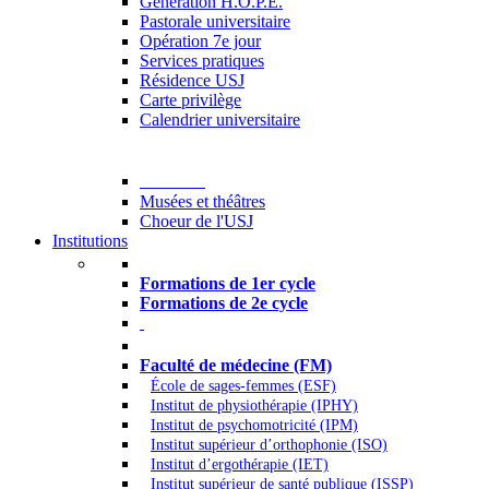
Generation H.O.P.E.
Pastorale universitaire
Opération 7e jour
Services pratiques
Résidence USJ
Carte privilège
Calendrier universitaire
Culture
Musées et théâtres
Choeur de l'USJ
Institutions
Formations à l’USJ
Formations de 1er cycle
Formations de 2e cycle
Médecine et Santé
Faculté de médecine (FM)
École de sages-femmes (ESF)
Institut de physiothérapie (IPHY)
Institut de psychomotricité (IPM)
Institut supérieur d’orthophonie (ISO)
Institut d’ergothérapie (IET)
Institut supérieur de santé publique (ISSP)