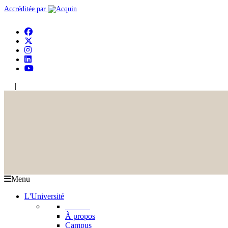
Accréditée par
|
En
Ar
Menu
L'Université
L'USJ
À propos
Campus