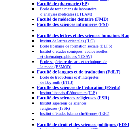
Faculté de pharmacie (FP
)
École de techniciens de laboratoire
d’analyses médicales (ETLAM)
Faculté de médecine dentaire (FMD)
Faculté des sciences infirmières (FSI)
Arts - Lettres et Sciences humaines - Scie
Faculté des lettres et des sciences humaines
Institut de lettres orientales (ILO)
École libanaise de formation sociale (ELFS)
Institut d’études scéniques, audiovisuelles
et cinématographiques (IESAV)
École supérieure des arts et techniques de
la mode (ESMOD)
Faculté de langues et de traduction (FdLT)
École de traducteurs et d’interprètes
de Beyrouth (ETIB)
Faculté des sciences de l’éducation (FSédu)
Institut libanais d’éducateurs (ILE)
Faculté des sciences religieuses (FSR)
Institut supérieur de sciences
religieuses (ISSR)
Institut d’études islamo-chrétiennes (IEIC)
Droit - Sciences politiques
Faculté de droit et des sciences politiques (FDS