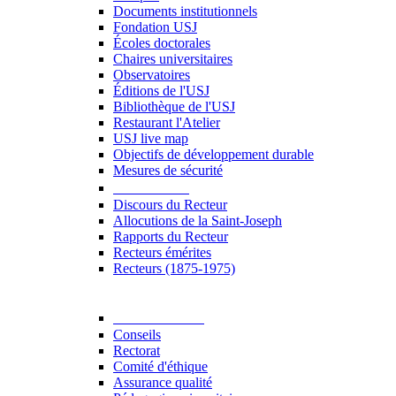
Documents institutionnels
Fondation USJ
Écoles doctorales
Chaires universitaires
Observatoires
Éditions de l'USJ
Bibliothèque de l'USJ
Restaurant l'Atelier
USJ live map
Objectifs de développement durable
Mesures de sécurité
Le Recteur
Discours du Recteur
Allocutions de la Saint-Joseph
Rapports du Recteur
Recteurs émérites
Recteurs (1875-1975)
Gouvernance
Conseils
Rectorat
Comité d'éthique
Assurance qualité