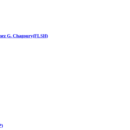
nces religieuses
 Ramez G. Chagoury(FLSH)
P)