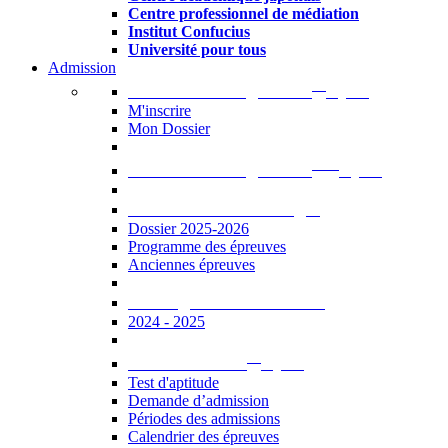
Centre professionnel de médiation
Institut Confucius
Université pour tous
Admission
er
Admission en ligne au 1
cycle
M'inscrire
Mon Dossier
ème
Admission en ligne au 2
cycle
Documents à télécharger
Dossier 2025-2026
Programme des épreuves
Anciennes épreuves
Catalogue des formations
2024 - 2025
er
Admission au 1
cycle
Test d'aptitude
Demande d’admission
Périodes des admissions
Calendrier des épreuves