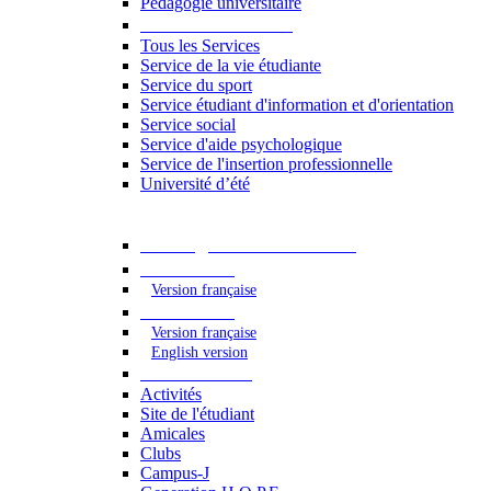
Pédagogie universitaire
Services étudiants
Tous les Services
Service de la vie étudiante
Service du sport
Service étudiant d'information et d'orientation
Service social
Service d'aide psychologique
Service de l'insertion professionnelle
Université d’été
Catalogue des formations
2023 - 2024
Version française
2024 - 2025
Version française
English version
Vie étudiante
Activités
Site de l'étudiant
Amicales
Clubs
Campus-J