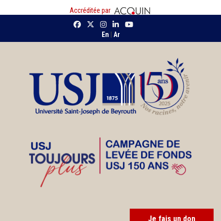
Accréditée par
En
|
Ar
Je fais un don