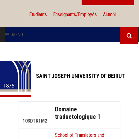
Étudiants
Enseignants/Employés
Alumni
MENU
L'UNIVERSITÉ
INSTITUTIONS
SAINT JOSEPH UNIVERSITY OF BEIRUT
ADMISSION
RECHERCHE
Domaine
traductologique 1
INTERNATIONAL
103DTR1M2
School of Translators and
SOLIDARITÉ