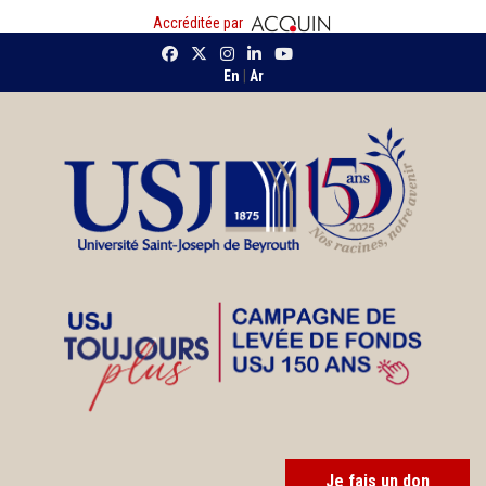
Accréditée par
En
|
Ar
Je fais un don