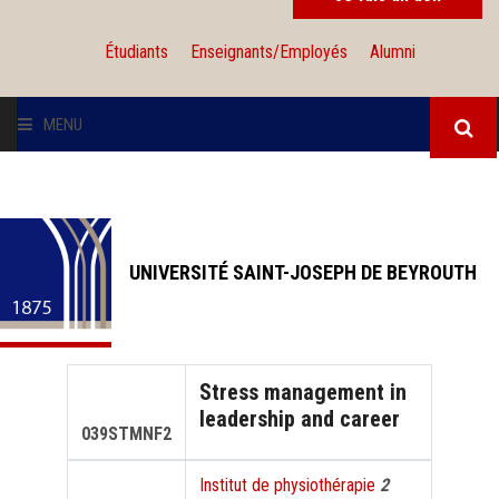
Étudiants
Enseignants/Employés
Alumni
MENU
L'UNIVERSITÉ
INSTITUTIONS
UNIVERSITÉ SAINT-JOSEPH DE BEYROUTH
ADMISSION
RECHERCHE
Stress management in
leadership and career
INTERNATIONAL
039STMNF2
Institut de physiothérapie
2
SOLIDARITÉ