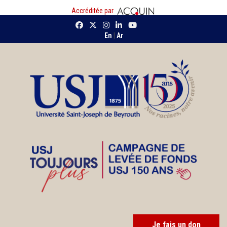
Accréditée par
En
|
Ar
Je fais un don