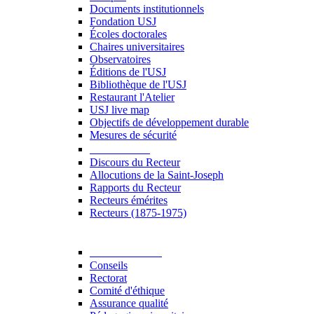
Documents institutionnels
Fondation USJ
Écoles doctorales
Chaires universitaires
Observatoires
Éditions de l'USJ
Bibliothèque de l'USJ
Restaurant l'Atelier
USJ live map
Objectifs de développement durable
Mesures de sécurité
Le Recteur
Discours du Recteur
Allocutions de la Saint-Joseph
Rapports du Recteur
Recteurs émérites
Recteurs (1875-1975)
Gouvernance
Conseils
Rectorat
Comité d'éthique
Assurance qualité