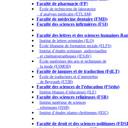
Faculté de pharmacie (FP
)
École de techniciens de laboratoire
d’analyses médicales (ETLAM)
Faculté de médecine dentaire (FMD)
Faculté des sciences infirmières (FSI)
Arts - Lettres et Sciences humaines - Scie
Faculté des lettres et des sciences humaines
Institut de lettres orientales (ILO)
École libanaise de formation sociale (ELFS)
Institut d’études scéniques, audiovisuelles
et cinématographiques (IESAV)
École supérieure des arts et techniques de
la mode (ESMOD)
Faculté de langues et de traduction (FdLT)
École de traducteurs et d’interprètes
de Beyrouth (ETIB)
Faculté des sciences de l’éducation (FSédu)
Institut libanais d’éducateurs (ILE)
Faculté des sciences religieuses (FSR)
Institut supérieur de sciences
religieuses (ISSR)
Institut d’études islamo-chrétiennes (IEIC)
Droit - Sciences politiques
Faculté de droit et des sciences politiques (FDS