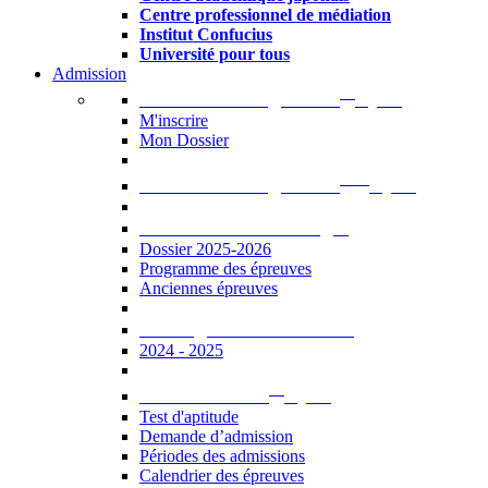
Centre professionnel de médiation
Institut Confucius
Université pour tous
Admission
er
Admission en ligne au 1
cycle
M'inscrire
Mon Dossier
ème
Admission en ligne au 2
cycle
Documents à télécharger
Dossier 2025-2026
Programme des épreuves
Anciennes épreuves
Catalogue des formations
2024 - 2025
er
Admission au 1
cycle
Test d'aptitude
Demande d’admission
Périodes des admissions
Calendrier des épreuves