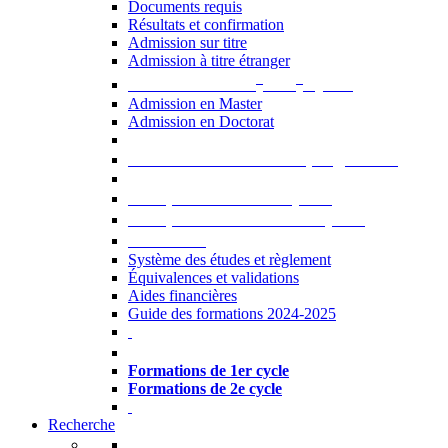
Documents requis
Résultats et confirmation
Admission sur titre
Admission à titre étranger
e
e
Admission aux 2
et 3
cycles
Admission en Master
Admission en Doctorat
Admission en cours de programme
UE optionnelles USJ [PDF]
UE optionnelles ouvertes [PDF]
À savoir...
Système des études et règlement
Équivalences et validations
Aides financières
Guide des formations 2024-2025
Formations à l’USJ
Formations de 1er cycle
Formations de 2e cycle
Recherche
La Recherche à l'USJ