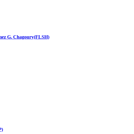
nces religieuses
 Ramez G. Chagoury(FLSH)
P)