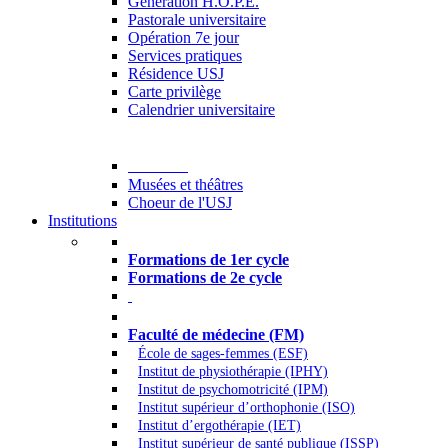
Generation H.O.P.E.
Pastorale universitaire
Opération 7e jour
Services pratiques
Résidence USJ
Carte privilège
Calendrier universitaire
Culture
Musées et théâtres
Choeur de l'USJ
Institutions
Formations à l’USJ
Formations de 1er cycle
Formations de 2e cycle
Médecine et Santé
Faculté de médecine (FM)
École de sages-femmes (ESF)
Institut de physiothérapie (IPHY)
Institut de psychomotricité (IPM)
Institut supérieur d’orthophonie (ISO)
Institut d’ergothérapie (IET)
Institut supérieur de santé publique (ISSP)