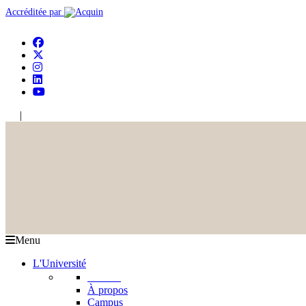
Accréditée par
|
En
Ar
Menu
L'Université
L'USJ
À propos
Campus