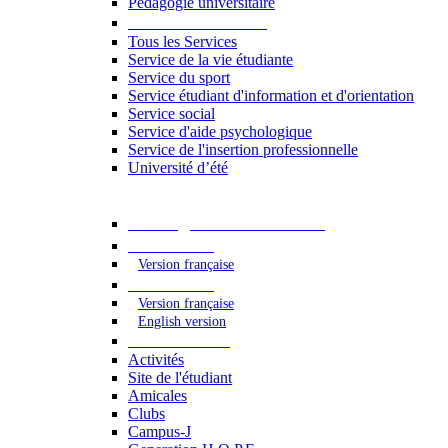
Pédagogie universitaire
Services étudiants
Tous les Services
Service de la vie étudiante
Service du sport
Service étudiant d'information et d'orientation
Service social
Service d'aide psychologique
Service de l'insertion professionnelle
Université d’été
Catalogue des formations
2023 - 2024
Version française
2024 - 2025
Version française
English version
Vie étudiante
Activités
Site de l'étudiant
Amicales
Clubs
Campus-J