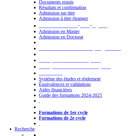
Documents requis
Résultats et confirmation
Admission sur titre
Admission à titre étranger
e
e
Admission aux 2
et 3
cycles
Admission en Master
Admission en Doctorat
Admission en cours de programme
UE optionnelles USJ [PDF]
UE optionnelles ouvertes [PDF]
À savoir...
Système des études et règlement
Équivalences et validations
Aides financières
Guide des formations 2024-2025
Formations à l’USJ
Formations de 1er cycle
Formations de 2e cycle
Recherche
La Recherche à l'USJ