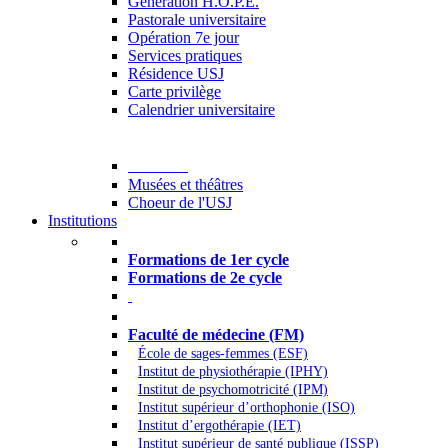
Generation H.O.P.E.
Pastorale universitaire
Opération 7e jour
Services pratiques
Résidence USJ
Carte privilège
Calendrier universitaire
Culture
Musées et théâtres
Choeur de l'USJ
Institutions
Formations à l’USJ
Formations de 1er cycle
Formations de 2e cycle
Médecine et Santé
Faculté de médecine (FM)
École de sages-femmes (ESF)
Institut de physiothérapie (IPHY)
Institut de psychomotricité (IPM)
Institut supérieur d’orthophonie (ISO)
Institut d’ergothérapie (IET)
Institut supérieur de santé publique (ISSP)