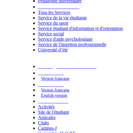
Pédagogie universitaire
Services étudiants
Tous les Services
Service de la vie étudiante
Service du sport
Service étudiant d'information et d'orientation
Service social
Service d'aide psychologique
Service de l'insertion professionnelle
Université d’été
Catalogue des formations
2023 - 2024
Version française
2024 - 2025
Version française
English version
Vie étudiante
Activités
Site de l'étudiant
Amicales
Clubs
Campus-J