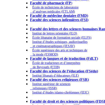
Faculté de pharmacie (FP
)
École de techniciens de laboratoire
d’analyses médicales (ETLAM)
Faculté de médecine dentaire (FMD)
Faculté des sciences infirmières (FSI)
Arts - Lettres et Sciences humaines - Scie
Faculté des lettres et des sciences humaines
Institut de lettres orientales (ILO)
École libanaise de formation sociale (ELFS)
Institut d’études scéniques, audiovisuelles
et cinématographiques (IESAV)
École supérieure des arts et techniques de
la mode (ESMOD)
Faculté de langues et de traduction (FdLT)
École de traducteurs et d’interprètes
de Beyrouth (ETIB)
Faculté des sciences de l’éducation (FSédu)
Institut libanais d’éducateurs (ILE)
Faculté des sciences religieuses (FSR)
Institut supérieur de sciences
religieuses (ISSR)
Institut d’études islamo-chrétiennes (IEIC)
Droit - Sciences politiques
Faculté de droit et des sciences politiques (FDS