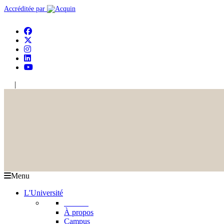
Accréditée par
|
En
Ar
Menu
L'Université
L'USJ
À propos
Campus