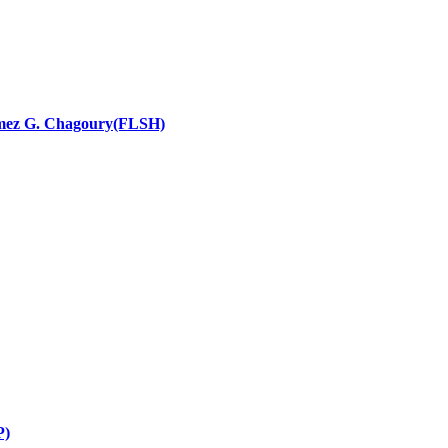
nces religieuses
 Ramez G. Chagoury(FLSH)
P)