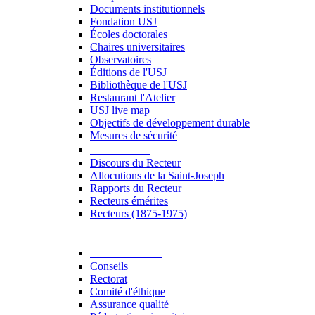
Documents institutionnels
Fondation USJ
Écoles doctorales
Chaires universitaires
Observatoires
Éditions de l'USJ
Bibliothèque de l'USJ
Restaurant l'Atelier
USJ live map
Objectifs de développement durable
Mesures de sécurité
Le Recteur
Discours du Recteur
Allocutions de la Saint-Joseph
Rapports du Recteur
Recteurs émérites
Recteurs (1875-1975)
Gouvernance
Conseils
Rectorat
Comité d'éthique
Assurance qualité