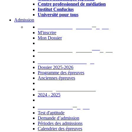
Centre professionnel de médiation
Institut Confucius
Université pour tous
Admission
er
Admission en ligne au 1
cycle
M'inscrire
Mon Dossier
ème
Admission en ligne au 2
cycle
Documents à télécharger
Dossier 2025-2026
Programme des épreuves
Anciennes épreuves
Catalogue des formations
2024 - 2025
er
Admission au 1
cycle
Test d'aptitude
Demande d’admission
Périodes des admissions
Calendrier des épreuves