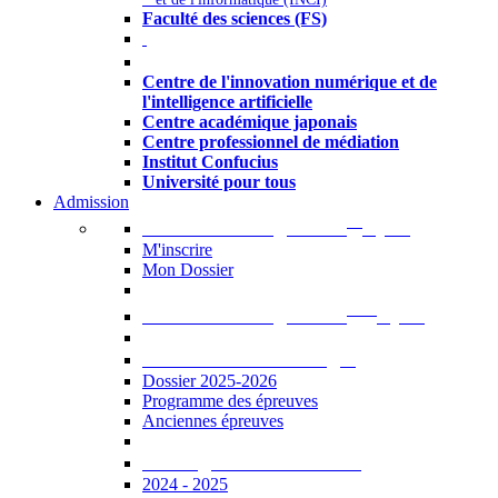
Faculté des sciences (FS)
Autres
Centre de l'innovation numérique et de
l'intelligence artificielle
Centre académique japonais
Centre professionnel de médiation
Institut Confucius
Université pour tous
Admission
er
Admission en ligne au 1
cycle
M'inscrire
Mon Dossier
ème
Admission en ligne au 2
cycle
Documents à télécharger
Dossier 2025-2026
Programme des épreuves
Anciennes épreuves
Catalogue des formations
2024 - 2025