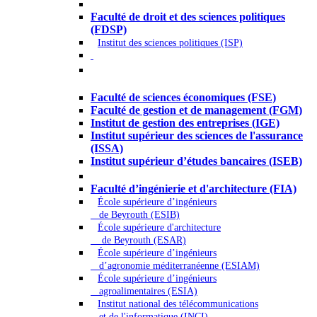
Droit - Sciences politiques
Faculté de droit et des sciences politiques
(FDSP)
Institut des sciences politiques (ISP)
Économie - Gestion - Banque -
Assurances
Faculté de sciences économiques (FSE)
Faculté de gestion et de management (FGM)
Institut de gestion des entreprises (IGE)
Institut supérieur des sciences de l'assurance
(ISSA)
Institut supérieur d’études bancaires (ISEB)
Ingénierie et technologie - Sciences
Faculté d’ingénierie et d'architecture (FIA)
École supérieure d’ingénieurs
de Beyrouth (ESIB)
École supérieure d'architecture
de Beyrouth (ESAR)
École supérieure d’ingénieurs
d’agronomie méditerranéenne (ESIAM)
École supérieure d’ingénieurs
agroalimentaires (ESIA)
Institut national des télécommunications
et de l'informatique (INCI)