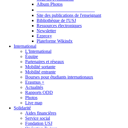
Album Photos
Publications et Ressources
Site des publications de l'enseignant
Bibliothèque de l'USJ
Ressources électroniques
Newsletter
Ezproxy
Plateforme Wikindx
International
L'International
Équipe
Partenaires et réseaux
Mobilité sortante
Mobilité entrante
Bourses pour étudiants internationaux
Erasmus +
Actualités
Rapports ODD
Photos
Live map
Solidarité
Aides financières
Service social
Fondation USJ