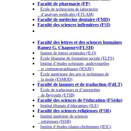
Faculté de pharmacie (FP
)
École de techniciens de laboratoire
d’analyses médicales (ETLAM)
Faculté de médecine dentaire (FMD)
Faculté des sciences infirmières (FSI)
Arts - Lettres et Sciences humaines -
Sciences religieuses
Faculté des lettres et des sciences humaines
Ramez G. Chagoury(FLSH)
Institut de lettres orientales (ILO)
École libanaise de formation sociale (ELFS)
Institut d’études scéniques, audiovisuelles
et cinématographiques (IESAV)
École supérieure des arts et techniques de
la mode (ESMOD)
Faculté de langues et de traduction (FdLT)
École de traducteurs et d’interprètes
de Beyrouth (ETIB)
Faculté des sciences de l’éducation (FSédu)
Institut libanais d’éducateurs (ILE)
Faculté des sciences religieuses (FSR)
Institut supérieur de sciences
religieuses (ISSR)
Institut d’études islamo-chrétiennes (IEIC)