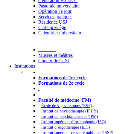
Generation H.O.P.E.
Pastorale universitaire
Opération 7e jour
Services pratiques
Résidence USJ
Carte privilège
Calendrier universitaire
Culture
Musées et théâtres
Choeur de l'USJ
Institutions
Formations à l’USJ
Formations de 1er cycle
Formations de 2e cycle
Médecine et Santé
Faculté de médecine (FM)
École de sages-femmes (ESF)
Institut de physiothérapie (IPHY)
Institut de psychomotricité (IPM)
Institut supérieur d’orthophonie (ISO)
Institut d’ergothérapie (IET)
Institut supérieur de santé publique (ISSP)