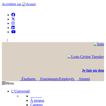
Accréditée par
|
En
Ar
Je fais un don
Étudiants
Enseignants/Employés
Alumni
Menu
L'Université
L'USJ
À propos
Campus