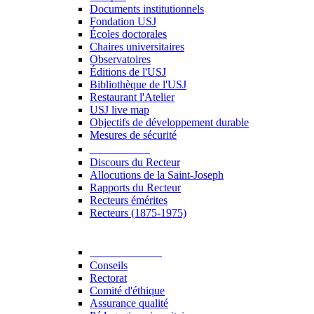
Documents institutionnels
Fondation USJ
Écoles doctorales
Chaires universitaires
Observatoires
Éditions de l'USJ
Bibliothèque de l'USJ
Restaurant l'Atelier
USJ live map
Objectifs de développement durable
Mesures de sécurité
Le Recteur
Discours du Recteur
Allocutions de la Saint-Joseph
Rapports du Recteur
Recteurs émérites
Recteurs (1875-1975)
Gouvernance
Conseils
Rectorat
Comité d'éthique
Assurance qualité