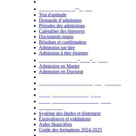
er
Admission au 1
cycle
Test d'aptitude
Demande d’admission
Périodes des admissions
Calendrier des épreuves
Documents requis
Résultats et confirmation
Admission sur titre
Admission à titre étranger
e
e
Admission aux 2
et 3
cycles
Admission en Master
Admission en Doctorat
Admission en cours de programme
UE optionnelles USJ [PDF]
UE optionnelles ouvertes [PDF]
À savoir...
Système des études et règlement
Équivalences et validations
Aides financières
Guide des formations 2024-2025