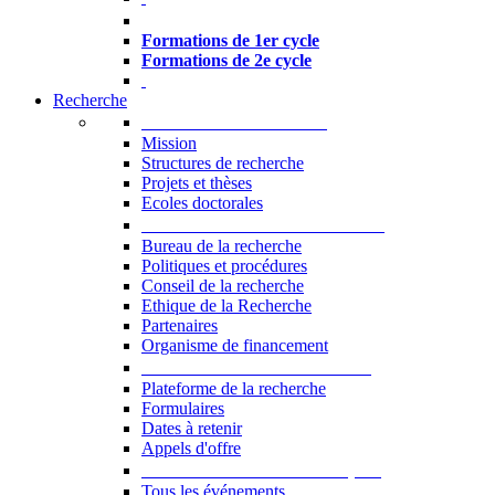
Formations à l’USJ
Formations de 1er cycle
Formations de 2e cycle
Recherche
La Recherche à l'USJ
Mission
Structures de recherche
Projets et thèses
Ecoles doctorales
Vice-rectorat à la Recherche
Bureau de la recherche
Politiques et procédures
Conseil de la recherche
Ethique de la Recherche
Partenaires
Organisme de financement
Plateforme de la recherche
Plateforme de la recherche
Formulaires
Dates à retenir
Appels d'offre
Manifestations Scientifiques
Tous les événements