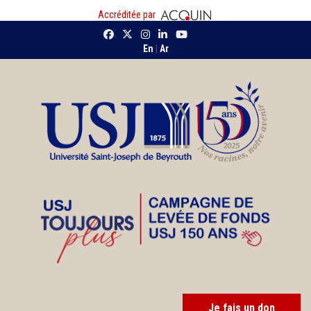
Accréditée par
En
|
Ar
Je fais un don