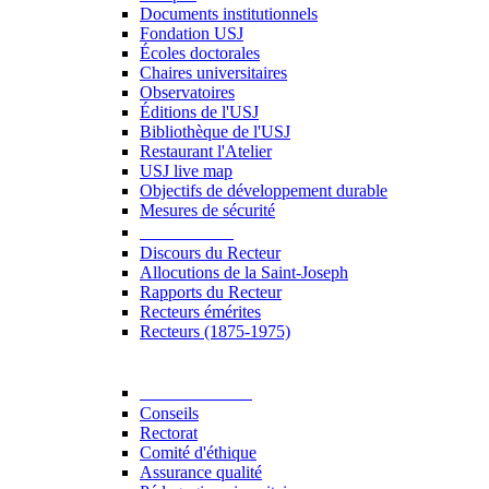
Documents institutionnels
Fondation USJ
Écoles doctorales
Chaires universitaires
Observatoires
Éditions de l'USJ
Bibliothèque de l'USJ
Restaurant l'Atelier
USJ live map
Objectifs de développement durable
Mesures de sécurité
Le Recteur
Discours du Recteur
Allocutions de la Saint-Joseph
Rapports du Recteur
Recteurs émérites
Recteurs (1875-1975)
Gouvernance
Conseils
Rectorat
Comité d'éthique
Assurance qualité