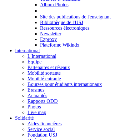
Album Photos
Publications et Ressources
Site des publications de l'enseignant
Bibliothèque de l'USJ
Ressources électroniques
Newsletter
Ezproxy
Plateforme Wikindx
International
L'International
Équipe
Partenaires et réseaux
Mobilité sortante
Mobilité entrante
Bourses pour étudiants internationaux
Erasmus +
Actualités
Rapports ODD
Photos
Live map
Solidarité
Aides financières
Service social
Fondation USJ