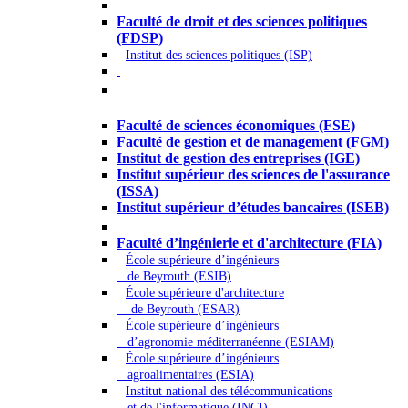
Droit - Sciences politiques
Faculté de droit et des sciences politiques
(FDSP)
Institut des sciences politiques (ISP)
Économie - Gestion - Banque -
Assurances
Faculté de sciences économiques (FSE)
Faculté de gestion et de management (FGM)
Institut de gestion des entreprises (IGE)
Institut supérieur des sciences de l'assurance
(ISSA)
Institut supérieur d’études bancaires (ISEB)
Ingénierie et technologie - Sciences
Faculté d’ingénierie et d'architecture (FIA)
École supérieure d’ingénieurs
de Beyrouth (ESIB)
École supérieure d'architecture
de Beyrouth (ESAR)
École supérieure d’ingénieurs
d’agronomie méditerranéenne (ESIAM)
École supérieure d’ingénieurs
agroalimentaires (ESIA)
Institut national des télécommunications
et de l'informatique (INCI)