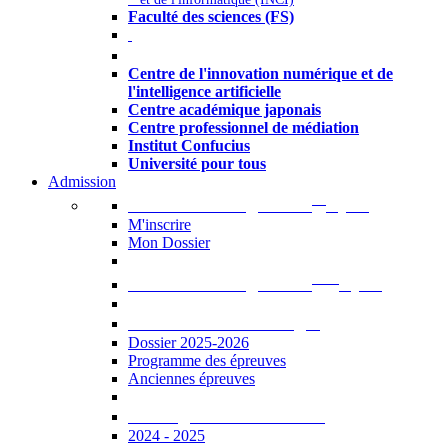
Faculté des sciences (FS)
Autres
Centre de l'innovation numérique et de
l'intelligence artificielle
Centre académique japonais
Centre professionnel de médiation
Institut Confucius
Université pour tous
Admission
er
Admission en ligne au 1
cycle
M'inscrire
Mon Dossier
ème
Admission en ligne au 2
cycle
Documents à télécharger
Dossier 2025-2026
Programme des épreuves
Anciennes épreuves
Catalogue des formations
2024 - 2025