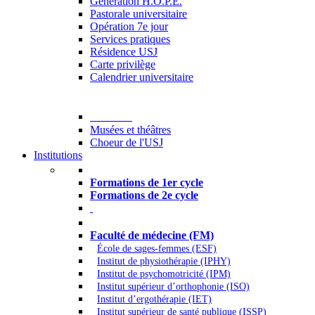
Generation H.O.P.E.
Pastorale universitaire
Opération 7e jour
Services pratiques
Résidence USJ
Carte privilège
Calendrier universitaire
Culture
Musées et théâtres
Choeur de l'USJ
Institutions
Formations à l’USJ
Formations de 1er cycle
Formations de 2e cycle
Médecine et Santé
Faculté de médecine (FM)
École de sages-femmes (ESF)
Institut de physiothérapie (IPHY)
Institut de psychomotricité (IPM)
Institut supérieur d’orthophonie (ISO)
Institut d’ergothérapie (IET)
Institut supérieur de santé publique (ISSP)