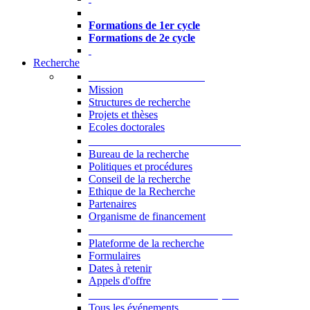
Formations à l’USJ
Formations de 1er cycle
Formations de 2e cycle
Recherche
La Recherche à l'USJ
Mission
Structures de recherche
Projets et thèses
Ecoles doctorales
Vice-rectorat à la Recherche
Bureau de la recherche
Politiques et procédures
Conseil de la recherche
Ethique de la Recherche
Partenaires
Organisme de financement
Plateforme de la recherche
Plateforme de la recherche
Formulaires
Dates à retenir
Appels d'offre
Manifestations Scientifiques
Tous les événements