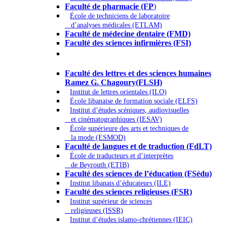
Faculté de pharmacie (FP
)
École de techniciens de laboratoire
d’analyses médicales (ETLAM)
Faculté de médecine dentaire (FMD)
Faculté des sciences infirmières (FSI)
Arts - Lettres et Sciences humaines -
Sciences religieuses
Faculté des lettres et des sciences humaines
Ramez G. Chagoury(FLSH)
Institut de lettres orientales (ILO)
École libanaise de formation sociale (ELFS)
Institut d’études scéniques, audiovisuelles
et cinématographiques (IESAV)
École supérieure des arts et techniques de
la mode (ESMOD)
Faculté de langues et de traduction (FdLT)
École de traducteurs et d’interprètes
de Beyrouth (ETIB)
Faculté des sciences de l’éducation (FSédu)
Institut libanais d’éducateurs (ILE)
Faculté des sciences religieuses (FSR)
Institut supérieur de sciences
religieuses (ISSR)
Institut d’études islamo-chrétiennes (IEIC)