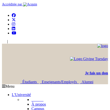
Accréditée par
|
En
Ar
Je fais un don
Étudiants
Enseignants/Employés
Alumni
Menu
L'Université
L'USJ
À propos
Campus