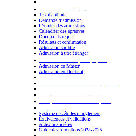
er
Admission au 1
cycle
Test d'aptitude
Demande d’admission
Périodes des admissions
Calendrier des épreuves
Documents requis
Résultats et confirmation
Admission sur titre
Admission à titre étranger
e
e
Admission aux 2
et 3
cycles
Admission en Master
Admission en Doctorat
Admission en cours de programme
UE optionnelles USJ [PDF]
UE optionnelles ouvertes [PDF]
À savoir...
Système des études et règlement
Équivalences et validations
Aides financières
Guide des formations 2024-2025