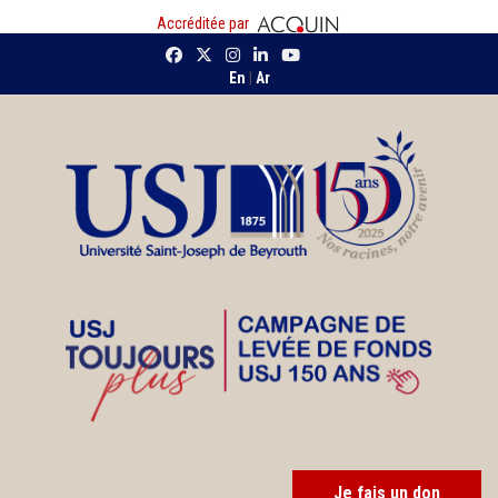
Accréditée par
En
|
Ar
Je fais un don