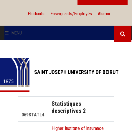
Étudiants
Enseignants/Employés
Alumni
MENU
L'UNIVERSITÉ
INSTITUTIONS
SAINT JOSEPH UNIVERSITY OF BEIRUT
ADMISSION
RECHERCHE
Statistiques
descriptives 2
INTERNATIONAL
069STATL4
Higher Institute of Insurance
SOLIDARITÉ