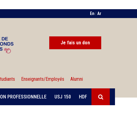
En
|
Ar
Je fais un don
tudiants
Enseignants/Employés
Alumni
ON PROFESSIONNELLE
USJ 150
HDF