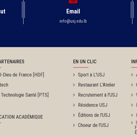
rut
Email
info@usj.edu.lb
ARTENAIRES
EN UN CLIC
IN
l-Dieu de France [HDF]
Sport à L'USJ
tech
Restaurant L'Atelier
 Technologie Santé [PTS]
Recrutement à l'USJ
Résidence USJ
Éditions de l'USJ
ICATION ACADÉMIQUE
Choeur de l'USJ
Fou
Ét