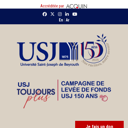
Accréditée par
En
|
Ar
Je fais un don