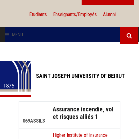
Étudiants
Enseignants/Employés
Alumni
MENU
L'UNIVERSITÉ
INSTITUTIONS
SAINT JOSEPH UNIVERSITY OF BEIRUT
ADMISSION
RECHERCHE
Assurance incendie, vol
et risques alliés 1
INTERNATIONAL
069ASSIL3
Higher Institute of Insurance
SOLIDARITÉ