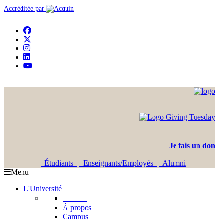
Accréditée par
|
En
Ar
Je fais un don
Étudiants
Enseignants/Employés
Alumni
Menu
L'Université
L'USJ
À propos
Campus