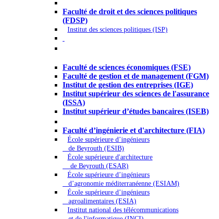
Droit - Sciences politiques
Faculté de droit et des sciences politiques
(FDSP)
Institut des sciences politiques (ISP)
Économie - Gestion - Banque -
Assurances
Faculté de sciences économiques (FSE)
Faculté de gestion et de management (FGM)
Institut de gestion des entreprises (IGE)
Institut supérieur des sciences de l'assurance
(ISSA)
Institut supérieur d’études bancaires (ISEB)
Ingénierie et technologie - Sciences
Faculté d’ingénierie et d'architecture (FIA)
École supérieure d’ingénieurs
de Beyrouth (ESIB)
École supérieure d'architecture
de Beyrouth (ESAR)
École supérieure d’ingénieurs
d’agronomie méditerranéenne (ESIAM)
École supérieure d’ingénieurs
agroalimentaires (ESIA)
Institut national des télécommunications
et de l'informatique (INCI)