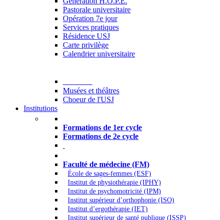
Generation H.O.P.E.
Pastorale universitaire
Opération 7e jour
Services pratiques
Résidence USJ
Carte privilège
Calendrier universitaire
Culture
Musées et théâtres
Choeur de l'USJ
Institutions
Formations à l’USJ
Formations de 1er cycle
Formations de 2e cycle
Médecine et Santé
Faculté de médecine (FM)
École de sages-femmes (ESF)
Institut de physiothérapie (IPHY)
Institut de psychomotricité (IPM)
Institut supérieur d’orthophonie (ISO)
Institut d’ergothérapie (IET)
Institut supérieur de santé publique (ISSP)