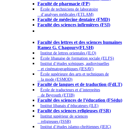
Faculté de pharmacie (FP
)
École de techniciens de laboratoire
d’analyses médicales (ETLAM)
Faculté de médecine dentaire (FMD)
Faculté des sciences infirmières (FSI)
Arts - Lettres et Sciences humaines -
Sciences religieuses
Faculté des lettres et des sciences humaines
Ramez G. Chagoury(FLSH)
Institut de lettres orientales (ILO)
École libanaise de formation sociale (ELFS)
Institut d’études scéniques, audiovisuelles
et cinématographiques (IESAV)
École supérieure des arts et techniques de
la mode (ESMOD)
Faculté de langues et de traduction (FdLT)
École de traducteurs et d’interprètes
de Beyrouth (ETIB)
Faculté des sciences de l’éducation (FSédu)
Institut libanais d’éducateurs (ILE)
Faculté des sciences religieuses (FSR)
Institut supérieur de sciences
religieuses (ISSR)
Institut d’études islamo-chrétiennes (IEIC)