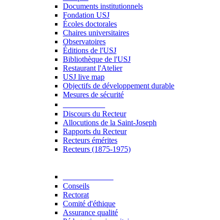
Documents institutionnels
Fondation USJ
Écoles doctorales
Chaires universitaires
Observatoires
Éditions de l'USJ
Bibliothèque de l'USJ
Restaurant l'Atelier
USJ live map
Objectifs de développement durable
Mesures de sécurité
Le Recteur
Discours du Recteur
Allocutions de la Saint-Joseph
Rapports du Recteur
Recteurs émérites
Recteurs (1875-1975)
Gouvernance
Conseils
Rectorat
Comité d'éthique
Assurance qualité