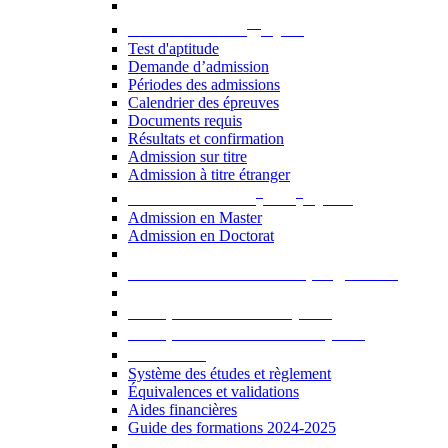
er
Admission au 1
cycle
Test d'aptitude
Demande d’admission
Périodes des admissions
Calendrier des épreuves
Documents requis
Résultats et confirmation
Admission sur titre
Admission à titre étranger
e
e
Admission aux 2
et 3
cycles
Admission en Master
Admission en Doctorat
Admission en cours de programme
UE optionnelles USJ [PDF]
UE optionnelles ouvertes [PDF]
À savoir...
Système des études et règlement
Équivalences et validations
Aides financières
Guide des formations 2024-2025