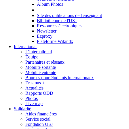
Album Photos
Publications et Ressources
Site des publications de l'enseignant
Bibliothèque de l'USJ
Ressources électroniques
Newsletter
Ezproxy
Plateforme Wikindx
International
L'International
Équipe
Partenaires et réseaux
Mobilité sortante
Mobilité entrante
Bourses pour étudiants internationaux
Erasmus +
Actualités
Rapports ODD
Photos
Live map
Solidarité
Aides financières
Service social
Fondation USJ