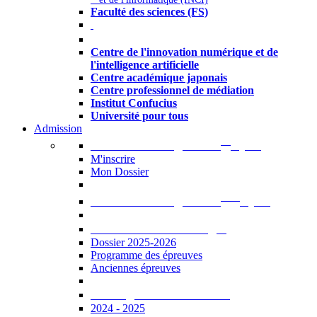
Faculté des sciences (FS)
Autres
Centre de l'innovation numérique et de
l'intelligence artificielle
Centre académique japonais
Centre professionnel de médiation
Institut Confucius
Université pour tous
Admission
er
Admission en ligne au 1
cycle
M'inscrire
Mon Dossier
ème
Admission en ligne au 2
cycle
Documents à télécharger
Dossier 2025-2026
Programme des épreuves
Anciennes épreuves
Catalogue des formations
2024 - 2025