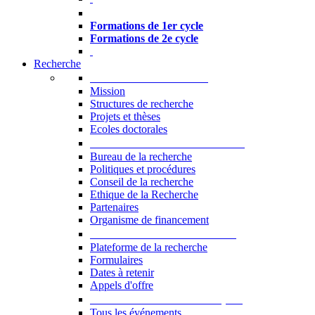
Formations à l’USJ
Formations de 1er cycle
Formations de 2e cycle
Recherche
La Recherche à l'USJ
Mission
Structures de recherche
Projets et thèses
Ecoles doctorales
Vice-rectorat à la Recherche
Bureau de la recherche
Politiques et procédures
Conseil de la recherche
Ethique de la Recherche
Partenaires
Organisme de financement
Plateforme de la recherche
Plateforme de la recherche
Formulaires
Dates à retenir
Appels d'offre
Manifestations Scientifiques
Tous les événements