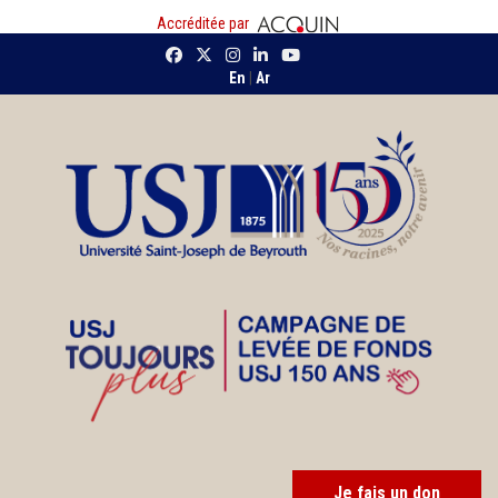
Accréditée par
En
|
Ar
Je fais un don