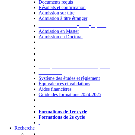
Documents requis
Résultats et confirmation
Admission sur titre
Admission à titre étranger
e
e
Admission aux 2
et 3
cycles
Admission en Master
Admission en Doctorat
Admission en cours de programme
UE optionnelles USJ [PDF]
UE optionnelles ouvertes [PDF]
À savoir...
Système des études et règlement
Équivalences et validations
Aides financières
Guide des formations 2024-2025
Formations à l’USJ
Formations de 1er cycle
Formations de 2e cycle
Recherche
La Recherche à l'USJ