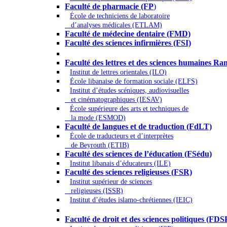
Faculté de pharmacie (FP
)
École de techniciens de laboratoire
d’analyses médicales (ETLAM)
Faculté de médecine dentaire (FMD)
Faculté des sciences infirmières (FSI)
Arts - Lettres et Sciences humaines - Scie
Faculté des lettres et des sciences humaines
Institut de lettres orientales (ILO)
École libanaise de formation sociale (ELFS)
Institut d’études scéniques, audiovisuelles
et cinématographiques (IESAV)
École supérieure des arts et techniques de
la mode (ESMOD)
Faculté de langues et de traduction (FdLT)
École de traducteurs et d’interprètes
de Beyrouth (ETIB)
Faculté des sciences de l’éducation (FSédu)
Institut libanais d’éducateurs (ILE)
Faculté des sciences religieuses (FSR)
Institut supérieur de sciences
religieuses (ISSR)
Institut d’études islamo-chrétiennes (IEIC)
Droit - Sciences politiques
Faculté de droit et des sciences politiques (FDS