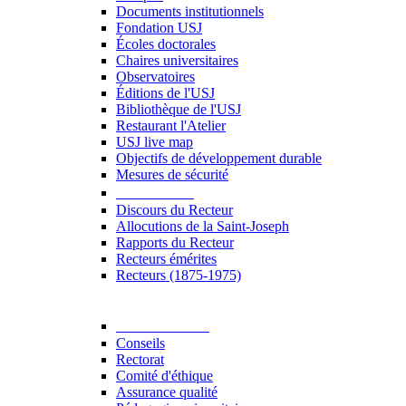
Documents institutionnels
Fondation USJ
Écoles doctorales
Chaires universitaires
Observatoires
Éditions de l'USJ
Bibliothèque de l'USJ
Restaurant l'Atelier
USJ live map
Objectifs de développement durable
Mesures de sécurité
Le Recteur
Discours du Recteur
Allocutions de la Saint-Joseph
Rapports du Recteur
Recteurs émérites
Recteurs (1875-1975)
Gouvernance
Conseils
Rectorat
Comité d'éthique
Assurance qualité