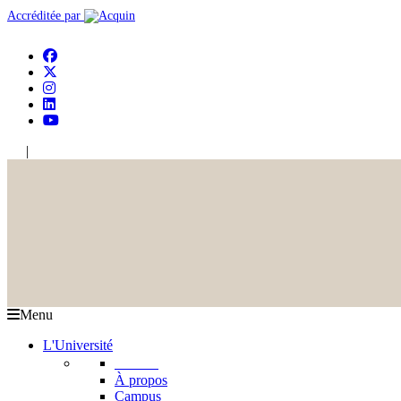
Accréditée par
|
En
Ar
Menu
L'Université
L'USJ
À propos
Campus