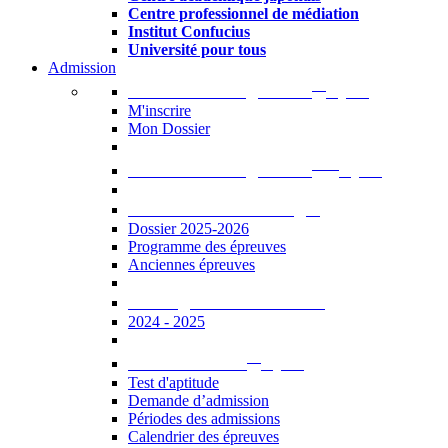
Centre professionnel de médiation
Institut Confucius
Université pour tous
Admission
er
Admission en ligne au 1
cycle
M'inscrire
Mon Dossier
ème
Admission en ligne au 2
cycle
Documents à télécharger
Dossier 2025-2026
Programme des épreuves
Anciennes épreuves
Catalogue des formations
2024 - 2025
er
Admission au 1
cycle
Test d'aptitude
Demande d’admission
Périodes des admissions
Calendrier des épreuves