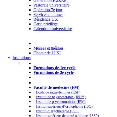
Generation H.O.P.E.
Pastorale universitaire
Opération 7e jour
Services pratiques
Résidence USJ
Carte privilège
Calendrier universitaire
Culture
Musées et théâtres
Choeur de l'USJ
Institutions
Formations à l’USJ
Formations de 1er cycle
Formations de 2e cycle
Médecine et Santé
Faculté de médecine (FM)
École de sages-femmes (ESF)
Institut de physiothérapie (IPHY)
Institut de psychomotricité (IPM)
Institut supérieur d’orthophonie (ISO)
Institut d’ergothérapie (IET)
Institut supérieur de santé publique (ISSP)