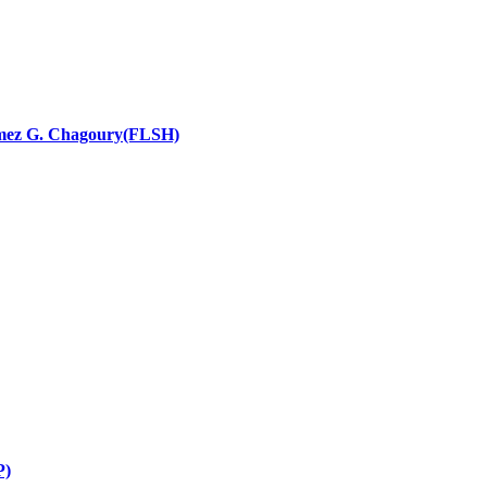
nces religieuses
 Ramez G. Chagoury(FLSH)
P)