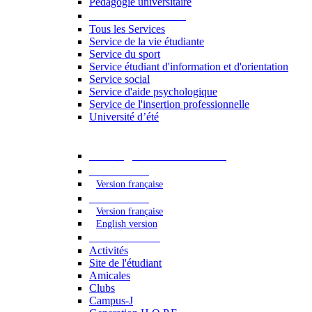
Pédagogie universitaire
Services étudiants
Tous les Services
Service de la vie étudiante
Service du sport
Service étudiant d'information et d'orientation
Service social
Service d'aide psychologique
Service de l'insertion professionnelle
Université d’été
Catalogue des formations
2023 - 2024
Version française
2024 - 2025
Version française
English version
Vie étudiante
Activités
Site de l'étudiant
Amicales
Clubs
Campus-J