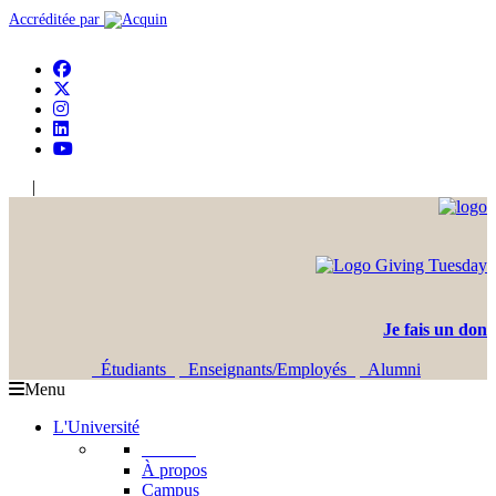
Accréditée par
|
En
Ar
Je fais un don
Étudiants
Enseignants/Employés
Alumni
Menu
L'Université
L'USJ
À propos
Campus