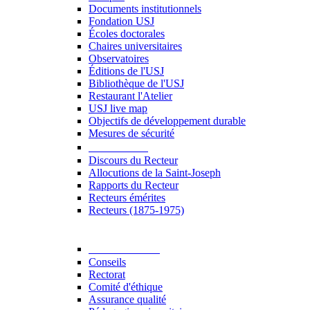
Documents institutionnels
Fondation USJ
Écoles doctorales
Chaires universitaires
Observatoires
Éditions de l'USJ
Bibliothèque de l'USJ
Restaurant l'Atelier
USJ live map
Objectifs de développement durable
Mesures de sécurité
Le Recteur
Discours du Recteur
Allocutions de la Saint-Joseph
Rapports du Recteur
Recteurs émérites
Recteurs (1875-1975)
Gouvernance
Conseils
Rectorat
Comité d'éthique
Assurance qualité