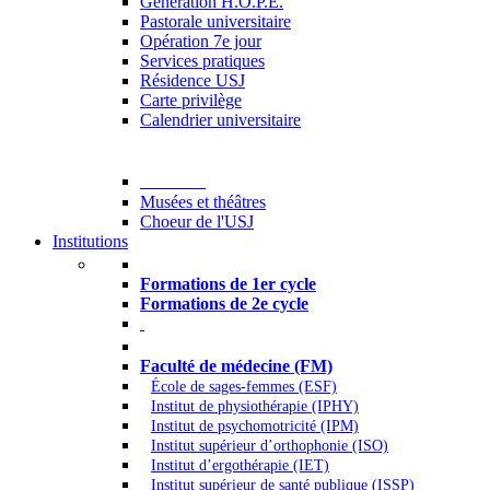
Generation H.O.P.E.
Pastorale universitaire
Opération 7e jour
Services pratiques
Résidence USJ
Carte privilège
Calendrier universitaire
Culture
Musées et théâtres
Choeur de l'USJ
Institutions
Formations à l’USJ
Formations de 1er cycle
Formations de 2e cycle
Médecine et Santé
Faculté de médecine (FM)
École de sages-femmes (ESF)
Institut de physiothérapie (IPHY)
Institut de psychomotricité (IPM)
Institut supérieur d’orthophonie (ISO)
Institut d’ergothérapie (IET)
Institut supérieur de santé publique (ISSP)