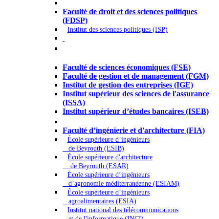
Droit - Sciences politiques
Faculté de droit et des sciences politiques
(FDSP)
Institut des sciences politiques (ISP)
Économie - Gestion - Banque -
Assurances
Faculté de sciences économiques (FSE)
Faculté de gestion et de management (FGM)
Institut de gestion des entreprises (IGE)
Institut supérieur des sciences de l'assurance
(ISSA)
Institut supérieur d’études bancaires (ISEB)
Ingénierie et technologie - Sciences
Faculté d’ingénierie et d'architecture (FIA)
École supérieure d’ingénieurs
de Beyrouth (ESIB)
École supérieure d'architecture
de Beyrouth (ESAR)
École supérieure d’ingénieurs
d’agronomie méditerranéenne (ESIAM)
École supérieure d’ingénieurs
agroalimentaires (ESIA)
Institut national des télécommunications
et de l'informatique (INCI)