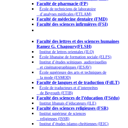
Faculté de pharmacie (FP
)
École de techniciens de laboratoire
d’analyses médicales (ETLAM)
Faculté de médecine dentaire (FMD)
Faculté des sciences infirmières (FSI)
Arts - Lettres et Sciences humaines -
Sciences religieuses
Faculté des lettres et des sciences humaines
Ramez G. Chagoury(FLSH)
Institut de lettres orientales (ILO)
École libanaise de formation sociale (ELFS)
Institut d’études scéniques, audiovisuelles
et cinématographiques (IESAV)
École supérieure des arts et techniques de
la mode (ESMOD)
Faculté de langues et de traduction (FdLT)
École de traducteurs et d’interprètes
de Beyrouth (ETIB)
Faculté des sciences de l’éducation (FSédu)
Institut libanais d’éducateurs (ILE)
Faculté des sciences religieuses (FSR)
Institut supérieur de sciences
religieuses (ISSR)
Institut d’études islamo-chrétiennes (IEIC)