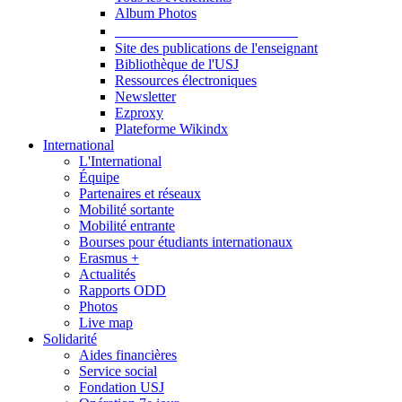
Album Photos
Publications et Ressources
Site des publications de l'enseignant
Bibliothèque de l'USJ
Ressources électroniques
Newsletter
Ezproxy
Plateforme Wikindx
International
L'International
Équipe
Partenaires et réseaux
Mobilité sortante
Mobilité entrante
Bourses pour étudiants internationaux
Erasmus +
Actualités
Rapports ODD
Photos
Live map
Solidarité
Aides financières
Service social
Fondation USJ