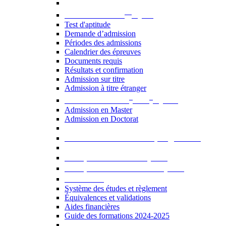
er
Admission au 1
cycle
Test d'aptitude
Demande d’admission
Périodes des admissions
Calendrier des épreuves
Documents requis
Résultats et confirmation
Admission sur titre
Admission à titre étranger
e
e
Admission aux 2
et 3
cycles
Admission en Master
Admission en Doctorat
Admission en cours de programme
UE optionnelles USJ [PDF]
UE optionnelles ouvertes [PDF]
À savoir...
Système des études et règlement
Équivalences et validations
Aides financières
Guide des formations 2024-2025