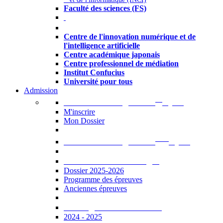
Faculté des sciences (FS)
Autres
Centre de l'innovation numérique et de
l'intelligence artificielle
Centre académique japonais
Centre professionnel de médiation
Institut Confucius
Université pour tous
Admission
er
Admission en ligne au 1
cycle
M'inscrire
Mon Dossier
ème
Admission en ligne au 2
cycle
Documents à télécharger
Dossier 2025-2026
Programme des épreuves
Anciennes épreuves
Catalogue des formations
2024 - 2025