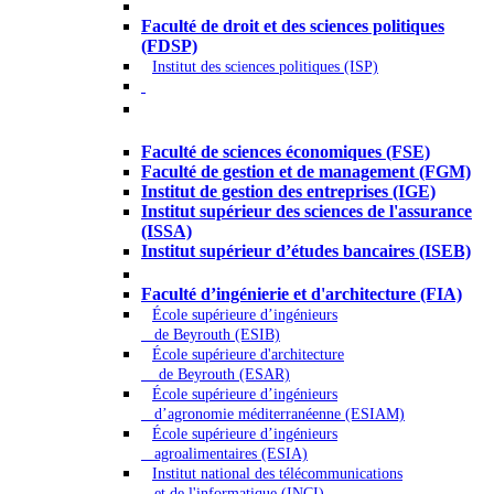
Droit - Sciences politiques
Faculté de droit et des sciences politiques
(FDSP)
Institut des sciences politiques (ISP)
Économie - Gestion - Banque -
Assurances
Faculté de sciences économiques (FSE)
Faculté de gestion et de management (FGM)
Institut de gestion des entreprises (IGE)
Institut supérieur des sciences de l'assurance
(ISSA)
Institut supérieur d’études bancaires (ISEB)
Ingénierie et technologie - Sciences
Faculté d’ingénierie et d'architecture (FIA)
École supérieure d’ingénieurs
de Beyrouth (ESIB)
École supérieure d'architecture
de Beyrouth (ESAR)
École supérieure d’ingénieurs
d’agronomie méditerranéenne (ESIAM)
École supérieure d’ingénieurs
agroalimentaires (ESIA)
Institut national des télécommunications
et de l'informatique (INCI)