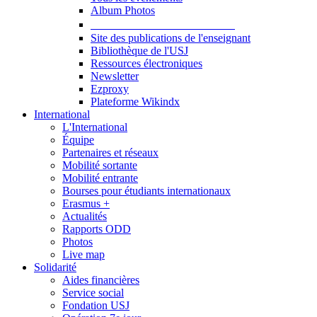
Album Photos
Publications et Ressources
Site des publications de l'enseignant
Bibliothèque de l'USJ
Ressources électroniques
Newsletter
Ezproxy
Plateforme Wikindx
International
L'International
Équipe
Partenaires et réseaux
Mobilité sortante
Mobilité entrante
Bourses pour étudiants internationaux
Erasmus +
Actualités
Rapports ODD
Photos
Live map
Solidarité
Aides financières
Service social
Fondation USJ