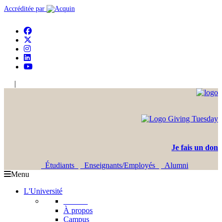
Accréditée par
|
En
Ar
Je fais un don
Étudiants
Enseignants/Employés
Alumni
Menu
L'Université
L'USJ
À propos
Campus