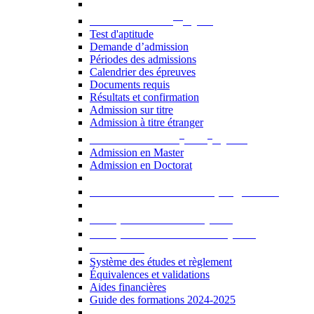
er
Admission au 1
cycle
Test d'aptitude
Demande d’admission
Périodes des admissions
Calendrier des épreuves
Documents requis
Résultats et confirmation
Admission sur titre
Admission à titre étranger
e
e
Admission aux 2
et 3
cycles
Admission en Master
Admission en Doctorat
Admission en cours de programme
UE optionnelles USJ [PDF]
UE optionnelles ouvertes [PDF]
À savoir...
Système des études et règlement
Équivalences et validations
Aides financières
Guide des formations 2024-2025