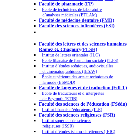
Faculté de pharmacie (FP
)
École de techniciens de laboratoire
d’analyses médicales (ETLAM)
Faculté de médecine dentaire (FMD)
Faculté des sciences infirmières (FSI)
Arts - Lettres et Sciences humaines -
Sciences religieuses
Faculté des lettres et des sciences humaines
Ramez G. Chagoury(FLSH)
Institut de lettres orientales (ILO)
École libanaise de formation sociale (ELFS)
Institut d’études scéniques, audiovisuelles
et cinématographiques (IESAV)
École supérieure des arts et techniques de
la mode (ESMOD)
Faculté de langues et de traduction (FdLT)
École de traducteurs et d’interprètes
de Beyrouth (ETIB)
Faculté des sciences de l’éducation (FSédu)
Institut libanais d’éducateurs (ILE)
Faculté des sciences religieuses (FSR)
Institut supérieur de sciences
religieuses (ISSR)
Institut d’études islamo-chrétiennes (IEIC)