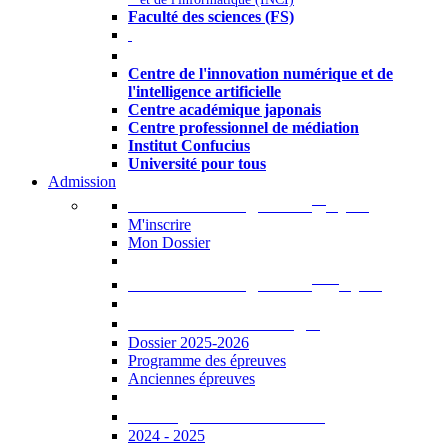
Faculté des sciences (FS)
Autres
Centre de l'innovation numérique et de
l'intelligence artificielle
Centre académique japonais
Centre professionnel de médiation
Institut Confucius
Université pour tous
Admission
er
Admission en ligne au 1
cycle
M'inscrire
Mon Dossier
ème
Admission en ligne au 2
cycle
Documents à télécharger
Dossier 2025-2026
Programme des épreuves
Anciennes épreuves
Catalogue des formations
2024 - 2025