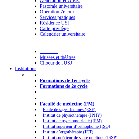
Generation H.O.P.E.
Pastorale universitaire
Opération 7e jour
Services pratiques
Résidence USJ
Carte privilège
Calendrier universitaire
Culture
Musées et théâtres
Choeur de l'USJ
Institutions
Formations à l’USJ
Formations de 1er cycle
Formations de 2e cycle
Médecine et Santé
Faculté de médecine (FM)
École de sages-femmes (ESF)
Institut de physiothérapie (IPHY)
Institut de psychomotricité (IPM)
Institut supérieur d’orthophonie (ISO)
Institut d’ergothérapie (IET)
Institut supérieur de santé publique (ISSP)