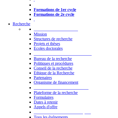
Formations à l’USJ
Formations de 1er cycle
Formations de 2e cycle
Recherche
La Recherche à l'USJ
Mission
Structures de recherche
Projets et thèses
Ecoles doctorales
Vice-rectorat à la Recherche
Bureau de la recherche
Politiques et procédures
Conseil de la recherche
Ethique de la Recherche
Partenaires
Organisme de financement
Plateforme de la recherche
Plateforme de la recherche
Formulaires
Dates à retenir
Appels d'offre
Manifestations Scientifiques
Tous les événements