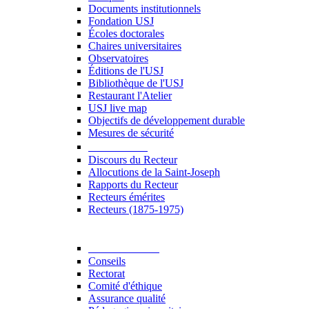
Documents institutionnels
Fondation USJ
Écoles doctorales
Chaires universitaires
Observatoires
Éditions de l'USJ
Bibliothèque de l'USJ
Restaurant l'Atelier
USJ live map
Objectifs de développement durable
Mesures de sécurité
Le Recteur
Discours du Recteur
Allocutions de la Saint-Joseph
Rapports du Recteur
Recteurs émérites
Recteurs (1875-1975)
Gouvernance
Conseils
Rectorat
Comité d'éthique
Assurance qualité