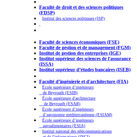
Droit - Sciences politiques
Faculté de droit et des sciences politiques
(FDSP)
Institut des sciences politiques (ISP)
Économie - Gestion - Banque -
Assurances
Faculté de sciences économiques (FSE)
Faculté de gestion et de management (FGM)
Institut de gestion des entreprises (IGE)
Institut supérieur des sciences de l'assurance
(ISSA)
Institut supérieur d’études bancaires (ISEB)
Ingénierie et technologie - Sciences
Faculté d’ingénierie et d'architecture (FIA)
École supérieure d’ingénieurs
de Beyrouth (ESIB)
École supérieure d'architecture
de Beyrouth (ESAR)
École supérieure d’ingénieurs
d’agronomie méditerranéenne (ESIAM)
École supérieure d’ingénieurs
agroalimentaires (ESIA)
Institut national des télécommunications
et de l'informatique (INCI)