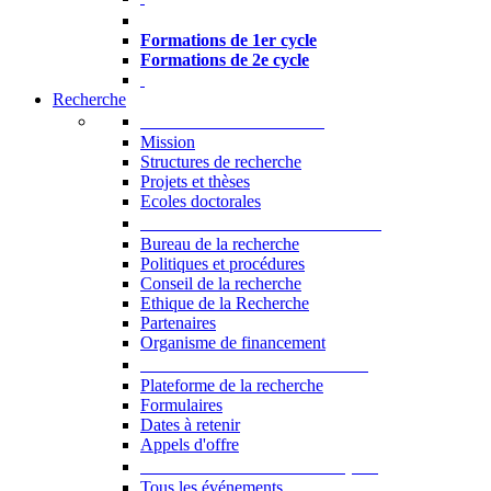
Formations à l’USJ
Formations de 1er cycle
Formations de 2e cycle
Recherche
La Recherche à l'USJ
Mission
Structures de recherche
Projets et thèses
Ecoles doctorales
Vice-rectorat à la Recherche
Bureau de la recherche
Politiques et procédures
Conseil de la recherche
Ethique de la Recherche
Partenaires
Organisme de financement
Plateforme de la recherche
Plateforme de la recherche
Formulaires
Dates à retenir
Appels d'offre
Manifestations Scientifiques
Tous les événements