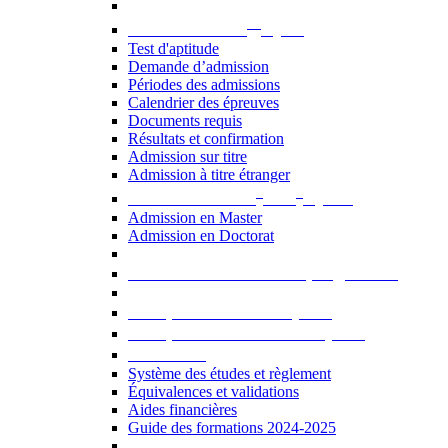
er
Admission au 1
cycle
Test d'aptitude
Demande d’admission
Périodes des admissions
Calendrier des épreuves
Documents requis
Résultats et confirmation
Admission sur titre
Admission à titre étranger
e
e
Admission aux 2
et 3
cycles
Admission en Master
Admission en Doctorat
Admission en cours de programme
UE optionnelles USJ [PDF]
UE optionnelles ouvertes [PDF]
À savoir...
Système des études et règlement
Équivalences et validations
Aides financières
Guide des formations 2024-2025