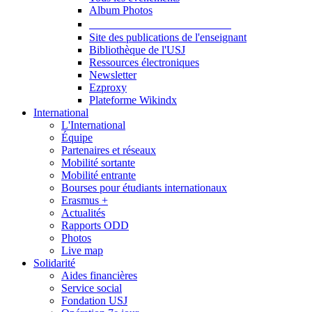
Album Photos
Publications et Ressources
Site des publications de l'enseignant
Bibliothèque de l'USJ
Ressources électroniques
Newsletter
Ezproxy
Plateforme Wikindx
International
L'International
Équipe
Partenaires et réseaux
Mobilité sortante
Mobilité entrante
Bourses pour étudiants internationaux
Erasmus +
Actualités
Rapports ODD
Photos
Live map
Solidarité
Aides financières
Service social
Fondation USJ