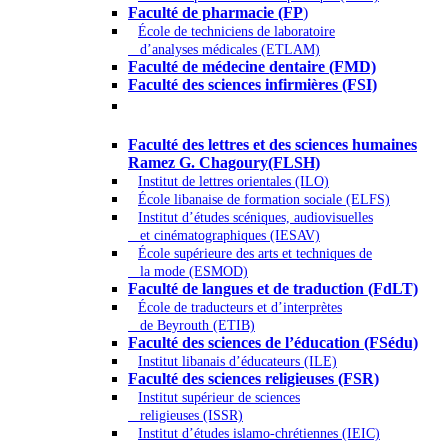
Faculté de pharmacie (FP
)
École de techniciens de laboratoire
d’analyses médicales (ETLAM)
Faculté de médecine dentaire (FMD)
Faculté des sciences infirmières (FSI)
Arts - Lettres et Sciences humaines -
Sciences religieuses
Faculté des lettres et des sciences humaines
Ramez G. Chagoury(FLSH)
Institut de lettres orientales (ILO)
École libanaise de formation sociale (ELFS)
Institut d’études scéniques, audiovisuelles
et cinématographiques (IESAV)
École supérieure des arts et techniques de
la mode (ESMOD)
Faculté de langues et de traduction (FdLT)
École de traducteurs et d’interprètes
de Beyrouth (ETIB)
Faculté des sciences de l’éducation (FSédu)
Institut libanais d’éducateurs (ILE)
Faculté des sciences religieuses (FSR)
Institut supérieur de sciences
religieuses (ISSR)
Institut d’études islamo-chrétiennes (IEIC)