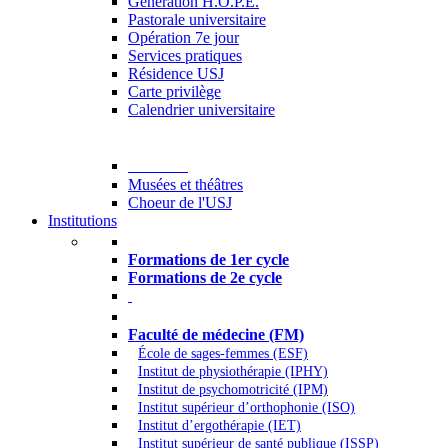
Generation H.O.P.E.
Pastorale universitaire
Opération 7e jour
Services pratiques
Résidence USJ
Carte privilège
Calendrier universitaire
Culture
Musées et théâtres
Choeur de l'USJ
Institutions
Formations à l’USJ
Formations de 1er cycle
Formations de 2e cycle
Médecine et Santé
Faculté de médecine (FM)
École de sages-femmes (ESF)
Institut de physiothérapie (IPHY)
Institut de psychomotricité (IPM)
Institut supérieur d’orthophonie (ISO)
Institut d’ergothérapie (IET)
Institut supérieur de santé publique (ISSP)