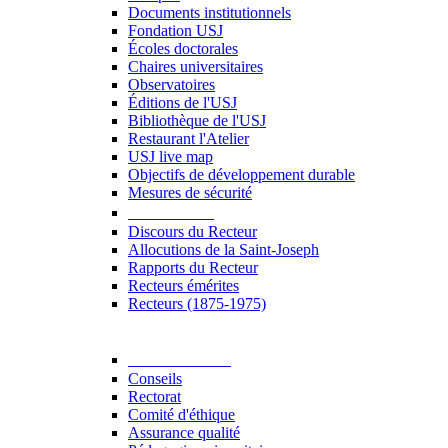
Documents institutionnels
Fondation USJ
Écoles doctorales
Chaires universitaires
Observatoires
Éditions de l'USJ
Bibliothèque de l'USJ
Restaurant l'Atelier
USJ live map
Objectifs de développement durable
Mesures de sécurité
Le Recteur
Discours du Recteur
Allocutions de la Saint-Joseph
Rapports du Recteur
Recteurs émérites
Recteurs (1875-1975)
Gouvernance
Conseils
Rectorat
Comité d'éthique
Assurance qualité