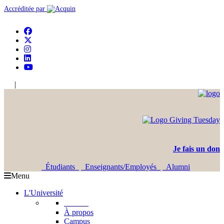
Accréditée par
|
En
Ar
Je fais un don
Étudiants
Enseignants/Employés
Alumni
Menu
L'Université
L'USJ
À propos
Campus