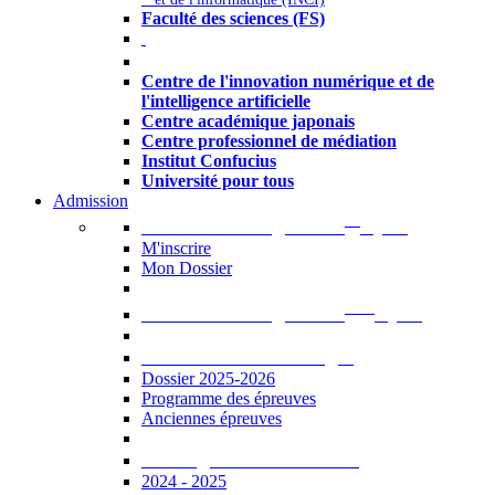
Faculté des sciences (FS)
Autres
Centre de l'innovation numérique et de
l'intelligence artificielle
Centre académique japonais
Centre professionnel de médiation
Institut Confucius
Université pour tous
Admission
er
Admission en ligne au 1
cycle
M'inscrire
Mon Dossier
ème
Admission en ligne au 2
cycle
Documents à télécharger
Dossier 2025-2026
Programme des épreuves
Anciennes épreuves
Catalogue des formations
2024 - 2025