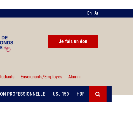
En
|
Ar
Je fais un don
tudiants
Enseignants/Employés
Alumni
ON PROFESSIONNELLE
USJ 150
HDF