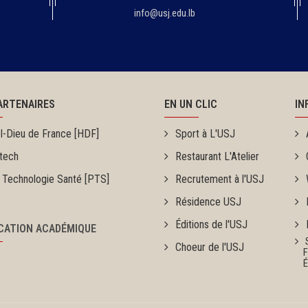
info@usj.edu.lb
ARTENAIRES
EN UN CLIC
IN
l-Dieu de France [HDF]
Sport à L'USJ
tech
Restaurant L'Atelier
 Technologie Santé [PTS]
Recrutement à l'USJ
Résidence USJ
Éditions de l'USJ
ICATION ACADÉMIQUE
Choeur de l'USJ
Fou
Ét