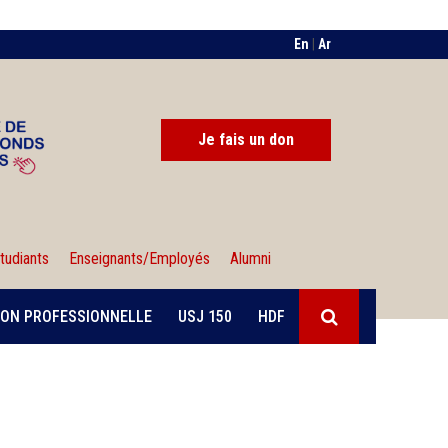
En
|
Ar
Je fais un don
tudiants
Enseignants/Employés
Alumni
ON PROFESSIONNELLE
USJ 150
HDF