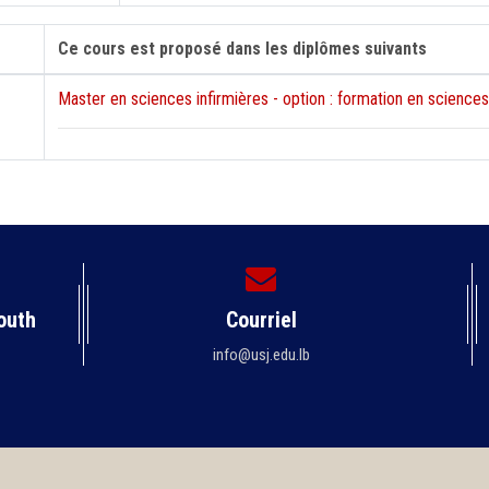
Ce cours est proposé dans les diplômes suivants
Master en sciences infirmières - option : formation en sciences
outh
Courriel
info@usj.edu.lb