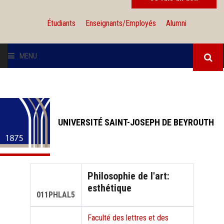
Étudiants
Enseignants/Employés
Alumni
MENU
L'UNIVERSITÉ
INSTITUTIONS
UNIVERSITÉ SAINT-JOSEPH DE BEYROUTH
ADMISSION
RECHERCHE
Philosophie de l'art:
esthétique
INTERNATIONAL
011PHLAL5
Faculté des lettres et des
SOLIDARITÉ