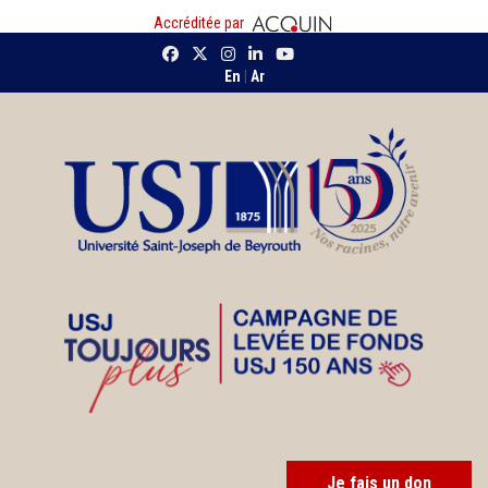
Accréditée par
En
|
Ar
Je fais un don