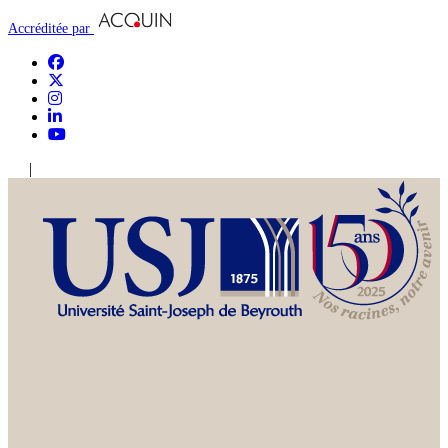
Accréditée par
|
En
Ar