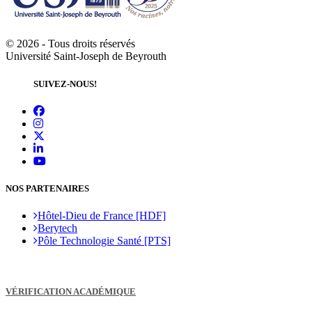
Faculté de médecine (FM)
École de sages-femmes (ESF)
Institut de physiothérapie (IPHY)
©
2026 - Tous droits réservés
Institut de psychomotricité (IPM)
Université Saint-Joseph de Beyrouth
Institut supérieur d’orthophonie (ISO)
Institut d’ergothérapie (IET)
SUIVEZ-NOUS!
Institut supérieur de santé publique (ISSP)
Faculté de pharmacie (FP
)
École de techniciens de laboratoire
d’analyses médicales (ETLAM)
Faculté de médecine dentaire (FMD)
Faculté des sciences infirmières (FSI)
Arts - Lettres et Sciences humaines -
Sciences religieuses
NOS PARTENAIRES
Faculté des lettres et des sciences humaines
Ramez G. Chagoury(FLSH)
Hôtel-Dieu de France [HDF]
Institut de lettres orientales (ILO)
Berytech
École libanaise de formation sociale (ELFS)
Pôle Technologie Santé [PTS]
Institut d’études scéniques, audiovisuelles
et cinématographiques (IESAV)
École supérieure des arts et techniques de
la mode (ESMOD)
VÉRIFICATION ACADÉMIQUE
Faculté de langues et de traduction (FdLT)
École de traducteurs et d’interprètes