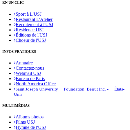
EN UN CLIC
de Beyrouth (ETIB)
Faculté des sciences de l’éducation (FSédu)
Institut libanais d’éducateurs (ILE)
Sport à L'USJ
Faculté des sciences religieuses (FSR)
Restaurant L'Atelier
Institut supérieur de sciences
Recrutement à l'USJ
religieuses (ISSR)
Résidence USJ
Institut d’études islamo-chrétiennes (IEIC)
Éditions de l'USJ
Droit - Sciences politiques
Choeur de l'USJ
Faculté de droit et des sciences politiques
(FDSP)
INFOS PRATIQUES
Institut des sciences politiques (ISP)
Annuaire
Économie - Gestion - Banque -
Contactez-nous
Assurances
Webmail USJ
Faculté de sciences économiques (FSE)
Bureau de Paris
Faculté de gestion et de management (FGM)
North America Office
Institut de gestion des entreprises (IGE)
Saint Joseph University Foundation, Beirut Inc. - États-
Institut supérieur des sciences de l'assurance
Unis
(ISSA)
Institut supérieur d’études bancaires (ISEB)
MULTIMÉDIAS
Ingénierie et technologie - Sciences
Faculté d’ingénierie et d'architecture (FIA)
Albums photos
École supérieure d’ingénieurs
Films USJ
de Beyrouth (ESIB)
Hymne de l'USJ