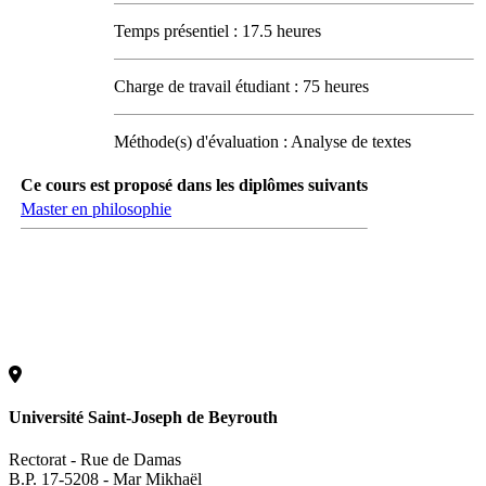
Gouvernance
Conseils
Temps présentiel : 17.5 heures
Rectorat
Comité d'éthique
Charge de travail étudiant : 75 heures
Assurance qualité
Pédagogie universitaire
Services étudiants
Méthode(s) d'évaluation : Analyse de textes
Tous les Services
Service de la vie étudiante
Ce cours est proposé dans les diplômes suivants
Service du sport
Service étudiant d'information et d'orientation
Master en philosophie
Service social
Service d'aide psychologique
Service de l'insertion professionnelle
Université d’été
Catalogue des formations
2023 - 2024
Version française
2024 - 2025
Université Saint-Joseph de Beyrouth
Version française
English version
Rectorat - Rue de Damas
Vie étudiante
B.P. 17-5208 - Mar Mikhaël