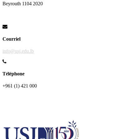
Activités
Beyrouth 1104 2020
Site de l'étudiant
Amicales
Clubs
Campus-J
Generation H.O.P.E.
Pastorale universitaire
Courriel
Opération 7e jour
Services pratiques
info@usj.edu.lb
Résidence USJ
Carte privilège
Calendrier universitaire
Téléphone
Culture
+961 (1) 421 000
Musées et théâtres
Choeur de l'USJ
Close
Institutions
Formations à l’USJ
Formations de 1er cycle
Formations de 2e cycle
Médecine et Santé