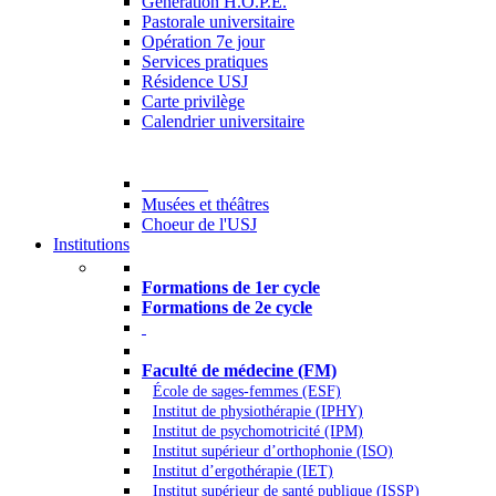
Generation H.O.P.E.
Pastorale universitaire
Opération 7e jour
Services pratiques
Résidence USJ
Carte privilège
Calendrier universitaire
Culture
Musées et théâtres
Choeur de l'USJ
Institutions
Formations à l’USJ
Formations de 1er cycle
Formations de 2e cycle
Médecine et Santé
Faculté de médecine (FM)
École de sages-femmes (ESF)
Institut de physiothérapie (IPHY)
Institut de psychomotricité (IPM)
Institut supérieur d’orthophonie (ISO)
Institut d’ergothérapie (IET)
Institut supérieur de santé publique (ISSP)