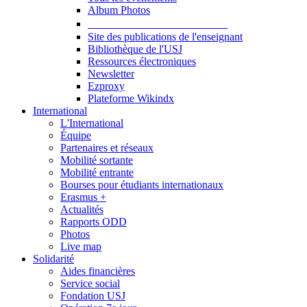
Album Photos
Publications et Ressources
Site des publications de l'enseignant
Bibliothèque de l'USJ
Ressources électroniques
Newsletter
Ezproxy
Plateforme Wikindx
International
L'International
Équipe
Partenaires et réseaux
Mobilité sortante
Mobilité entrante
Bourses pour étudiants internationaux
Erasmus +
Actualités
Rapports ODD
Photos
Live map
Solidarité
Aides financières
Service social
Fondation USJ