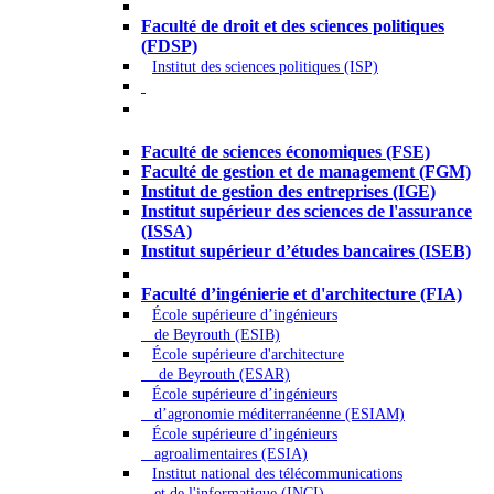
Droit - Sciences politiques
Faculté de droit et des sciences politiques
(FDSP)
Institut des sciences politiques (ISP)
Économie - Gestion - Banque -
Assurances
Faculté de sciences économiques (FSE)
Faculté de gestion et de management (FGM)
Institut de gestion des entreprises (IGE)
Institut supérieur des sciences de l'assurance
(ISSA)
Institut supérieur d’études bancaires (ISEB)
Ingénierie et technologie - Sciences
Faculté d’ingénierie et d'architecture (FIA)
École supérieure d’ingénieurs
de Beyrouth (ESIB)
École supérieure d'architecture
de Beyrouth (ESAR)
École supérieure d’ingénieurs
d’agronomie méditerranéenne (ESIAM)
École supérieure d’ingénieurs
agroalimentaires (ESIA)
Institut national des télécommunications
et de l'informatique (INCI)