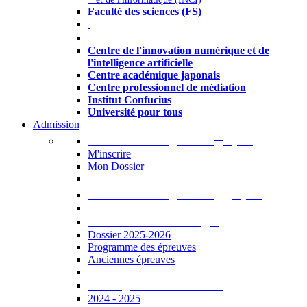
Faculté des sciences (FS)
Autres
Centre de l'innovation numérique et de
l'intelligence artificielle
Centre académique japonais
Centre professionnel de médiation
Institut Confucius
Université pour tous
Admission
er
Admission en ligne au 1
cycle
M'inscrire
Mon Dossier
ème
Admission en ligne au 2
cycle
Documents à télécharger
Dossier 2025-2026
Programme des épreuves
Anciennes épreuves
Catalogue des formations
2024 - 2025