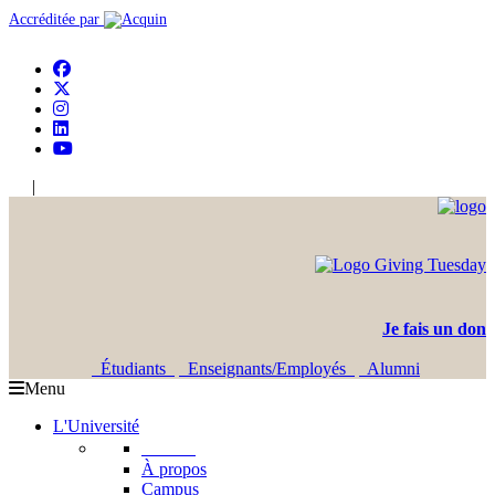
Accréditée par
|
En
Ar
Je fais un don
Étudiants
Enseignants/Employés
Alumni
Menu
L'Université
L'USJ
À propos
Campus