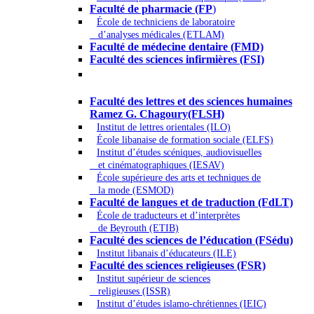
Faculté de pharmacie (FP
)
École de techniciens de laboratoire
d’analyses médicales (ETLAM)
Faculté de médecine dentaire (FMD)
Faculté des sciences infirmières (FSI)
Arts - Lettres et Sciences humaines -
Sciences religieuses
Faculté des lettres et des sciences humaines
Ramez G. Chagoury(FLSH)
Institut de lettres orientales (ILO)
École libanaise de formation sociale (ELFS)
Institut d’études scéniques, audiovisuelles
et cinématographiques (IESAV)
École supérieure des arts et techniques de
la mode (ESMOD)
Faculté de langues et de traduction (FdLT)
École de traducteurs et d’interprètes
de Beyrouth (ETIB)
Faculté des sciences de l’éducation (FSédu)
Institut libanais d’éducateurs (ILE)
Faculté des sciences religieuses (FSR)
Institut supérieur de sciences
religieuses (ISSR)
Institut d’études islamo-chrétiennes (IEIC)