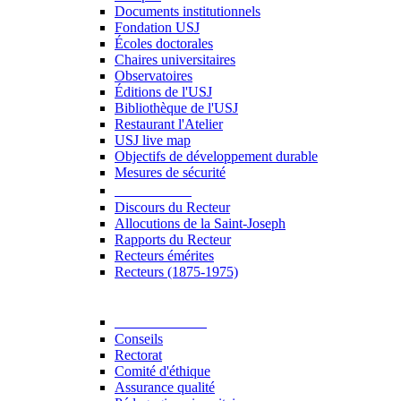
Documents institutionnels
Fondation USJ
Écoles doctorales
Chaires universitaires
Observatoires
Éditions de l'USJ
Bibliothèque de l'USJ
Restaurant l'Atelier
USJ live map
Objectifs de développement durable
Mesures de sécurité
Le Recteur
Discours du Recteur
Allocutions de la Saint-Joseph
Rapports du Recteur
Recteurs émérites
Recteurs (1875-1975)
Gouvernance
Conseils
Rectorat
Comité d'éthique
Assurance qualité