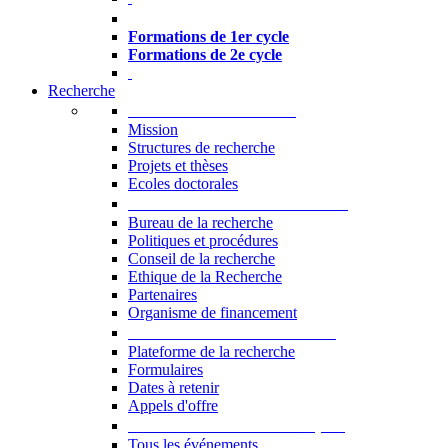
Formations à l’USJ
Formations de 1er cycle
Formations de 2e cycle
Recherche
La Recherche à l'USJ
Mission
Structures de recherche
Projets et thèses
Ecoles doctorales
Vice-rectorat à la Recherche
Bureau de la recherche
Politiques et procédures
Conseil de la recherche
Ethique de la Recherche
Partenaires
Organisme de financement
Plateforme de la recherche
Plateforme de la recherche
Formulaires
Dates à retenir
Appels d'offre
Manifestations Scientifiques
Tous les événements