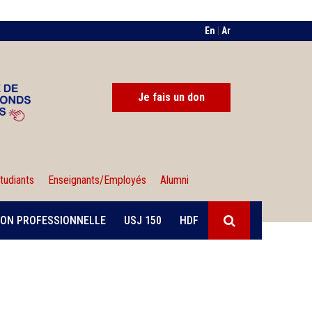
En
|
Ar
Je fais un don
tudiants
Enseignants/Employés
Alumni
ON PROFESSIONNELLE
USJ 150
HDF