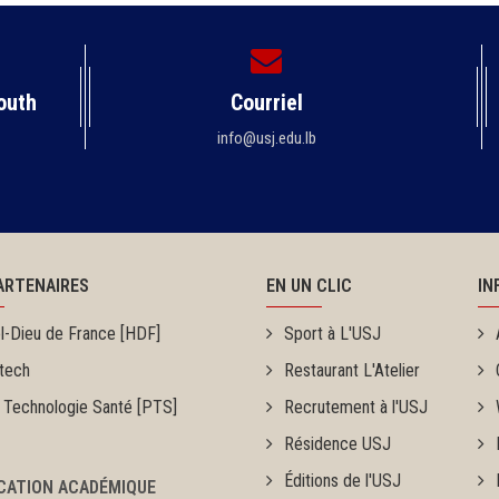
outh
Courriel
info@usj.edu.lb
ARTENAIRES
EN UN CLIC
IN
l-Dieu de France [HDF]
Sport à L'USJ
tech
Restaurant L'Atelier
 Technologie Santé [PTS]
Recrutement à l'USJ
Résidence USJ
Éditions de l'USJ
ICATION ACADÉMIQUE