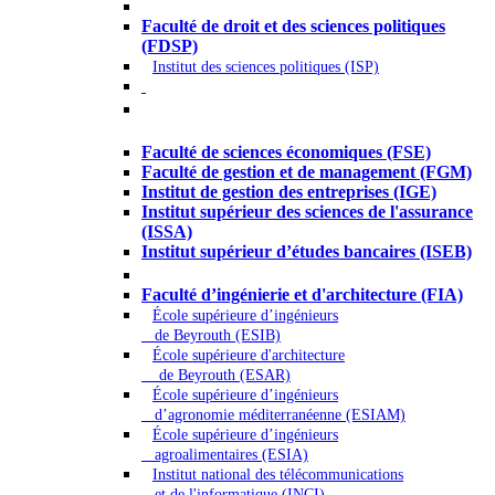
Droit - Sciences politiques
Faculté de droit et des sciences politiques
(FDSP)
Institut des sciences politiques (ISP)
Économie - Gestion - Banque -
Assurances
Faculté de sciences économiques (FSE)
Faculté de gestion et de management (FGM)
Institut de gestion des entreprises (IGE)
Institut supérieur des sciences de l'assurance
(ISSA)
Institut supérieur d’études bancaires (ISEB)
Ingénierie et technologie - Sciences
Faculté d’ingénierie et d'architecture (FIA)
École supérieure d’ingénieurs
de Beyrouth (ESIB)
École supérieure d'architecture
de Beyrouth (ESAR)
École supérieure d’ingénieurs
d’agronomie méditerranéenne (ESIAM)
École supérieure d’ingénieurs
agroalimentaires (ESIA)
Institut national des télécommunications
et de l'informatique (INCI)