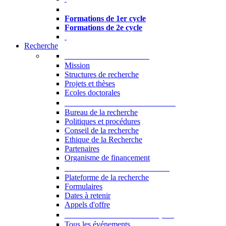
Formations à l’USJ
Formations de 1er cycle
Formations de 2e cycle
Recherche
La Recherche à l'USJ
Mission
Structures de recherche
Projets et thèses
Ecoles doctorales
Vice-rectorat à la Recherche
Bureau de la recherche
Politiques et procédures
Conseil de la recherche
Ethique de la Recherche
Partenaires
Organisme de financement
Plateforme de la recherche
Plateforme de la recherche
Formulaires
Dates à retenir
Appels d'offre
Manifestations Scientifiques
Tous les événements