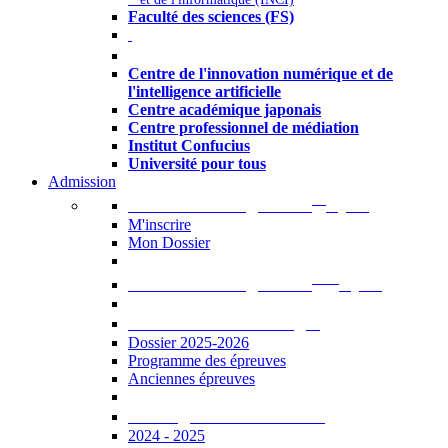
Faculté des sciences (FS)
Autres
Centre de l'innovation numérique et de
l'intelligence artificielle
Centre académique japonais
Centre professionnel de médiation
Institut Confucius
Université pour tous
Admission
er
Admission en ligne au 1
cycle
M'inscrire
Mon Dossier
ème
Admission en ligne au 2
cycle
Documents à télécharger
Dossier 2025-2026
Programme des épreuves
Anciennes épreuves
Catalogue des formations
2024 - 2025