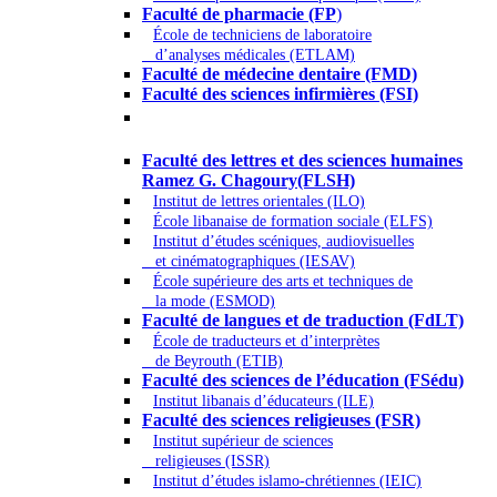
Faculté de pharmacie (FP
)
École de techniciens de laboratoire
d’analyses médicales (ETLAM)
Faculté de médecine dentaire (FMD)
Faculté des sciences infirmières (FSI)
Arts - Lettres et Sciences humaines -
Sciences religieuses
Faculté des lettres et des sciences humaines
Ramez G. Chagoury(FLSH)
Institut de lettres orientales (ILO)
École libanaise de formation sociale (ELFS)
Institut d’études scéniques, audiovisuelles
et cinématographiques (IESAV)
École supérieure des arts et techniques de
la mode (ESMOD)
Faculté de langues et de traduction (FdLT)
École de traducteurs et d’interprètes
de Beyrouth (ETIB)
Faculté des sciences de l’éducation (FSédu)
Institut libanais d’éducateurs (ILE)
Faculté des sciences religieuses (FSR)
Institut supérieur de sciences
religieuses (ISSR)
Institut d’études islamo-chrétiennes (IEIC)