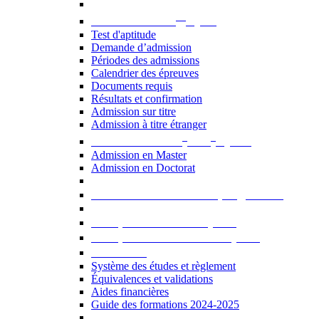
er
Admission au 1
cycle
Test d'aptitude
Demande d’admission
Périodes des admissions
Calendrier des épreuves
Documents requis
Résultats et confirmation
Admission sur titre
Admission à titre étranger
e
e
Admission aux 2
et 3
cycles
Admission en Master
Admission en Doctorat
Admission en cours de programme
UE optionnelles USJ [PDF]
UE optionnelles ouvertes [PDF]
À savoir...
Système des études et règlement
Équivalences et validations
Aides financières
Guide des formations 2024-2025