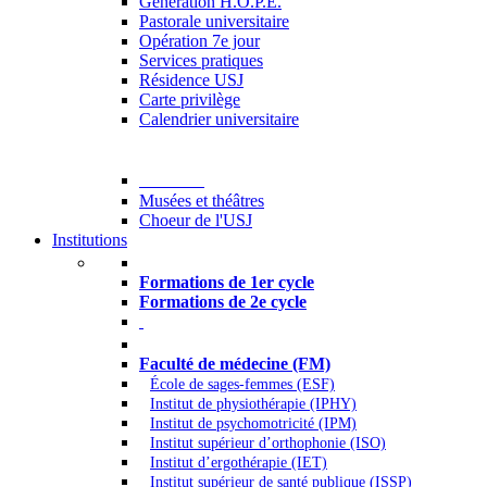
Generation H.O.P.E.
Pastorale universitaire
Opération 7e jour
Services pratiques
Résidence USJ
Carte privilège
Calendrier universitaire
Culture
Musées et théâtres
Choeur de l'USJ
Institutions
Formations à l’USJ
Formations de 1er cycle
Formations de 2e cycle
Médecine et Santé
Faculté de médecine (FM)
École de sages-femmes (ESF)
Institut de physiothérapie (IPHY)
Institut de psychomotricité (IPM)
Institut supérieur d’orthophonie (ISO)
Institut d’ergothérapie (IET)
Institut supérieur de santé publique (ISSP)