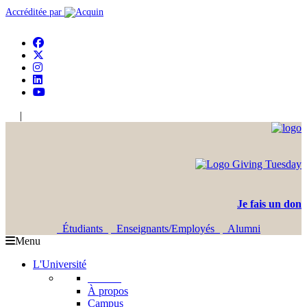
Accréditée par
|
En
Ar
Je fais un don
Étudiants
Enseignants/Employés
Alumni
Menu
L'Université
L'USJ
À propos
Campus