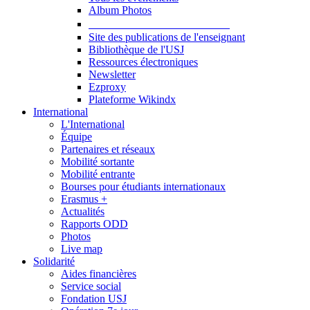
Album Photos
Publications et Ressources
Site des publications de l'enseignant
Bibliothèque de l'USJ
Ressources électroniques
Newsletter
Ezproxy
Plateforme Wikindx
International
L'International
Équipe
Partenaires et réseaux
Mobilité sortante
Mobilité entrante
Bourses pour étudiants internationaux
Erasmus +
Actualités
Rapports ODD
Photos
Live map
Solidarité
Aides financières
Service social
Fondation USJ