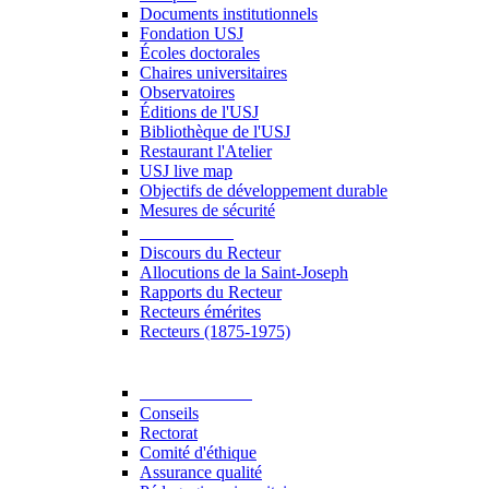
Documents institutionnels
Fondation USJ
Écoles doctorales
Chaires universitaires
Observatoires
Éditions de l'USJ
Bibliothèque de l'USJ
Restaurant l'Atelier
USJ live map
Objectifs de développement durable
Mesures de sécurité
Le Recteur
Discours du Recteur
Allocutions de la Saint-Joseph
Rapports du Recteur
Recteurs émérites
Recteurs (1875-1975)
Gouvernance
Conseils
Rectorat
Comité d'éthique
Assurance qualité