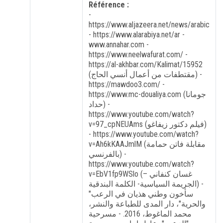
Référence :
-
https://www.aljazeera.net/news/arabic
- https://www.alarabiya.net/ar -
www.annahar.com -
https://www.neelwafurat.com/ -
https://al-akhbar.com/Kalimat/15952
(مقتطفات من أعمال أنسي الحاج) -
https://mawdoo3.com/ -
https://www.mc-doualiya.com (جومانا
حداد) -
https://www.youtube.com/watch?
v=97_cpNEUAms (فيلم دكتور زيفاغو)
- https://www.youtube.com/watch?
v=Ah6kKAAJmlM (مقابلة فاتن حمامة
بالفرنسي) -
https://www.youtube.com/watch?
v=EbV1fp9WSlo (غسان كنفاني –
الجريمة السياسية- الكلمة البندقية) -
"سأخون وطني هذيان في الرعب
والحرية"، دار المدى للطباعة والنشر،
محمد الماغوط، 2016. - مسرحية