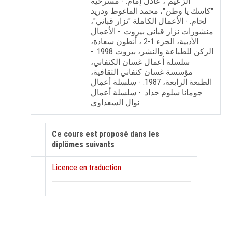
"الزعيم"، عادل إمام. - مسرحية
"كاسك يا وطن"، محمد الماغوط ودريد
لحام. - الأعمال الكاملة "نزار قباني"،
منشورات نزار قباني بيروت. - الأعمال
الأدبية، الجزء 1-2 ، أنطون سعادة،
الركن للطباعة والنشر، بيروت 1998. -
سلسلة أعمال غسان الكنفاني،
مؤسسة غسان كنفاني الثقافية،
الطبعة الرابعة، 1987. - سلسلة أعمال
جومانا سلوم حداد. - سلسلة أعمال
نوال السعداوي.
Ce cours est proposé dans les
diplômes suivants
Licence en traduction