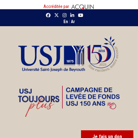
Accréditée par
En
|
Ar
Je fais un don