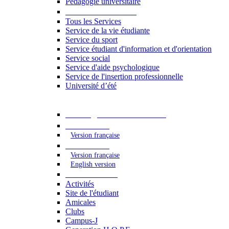
Pédagogie universitaire
Services étudiants
Tous les Services
Service de la vie étudiante
Service du sport
Service étudiant d'information et d'orientation
Service social
Service d'aide psychologique
Service de l'insertion professionnelle
Université d’été
Catalogue des formations
2023 - 2024
Version française
2024 - 2025
Version française
English version
Vie étudiante
Activités
Site de l'étudiant
Amicales
Clubs
Campus-J