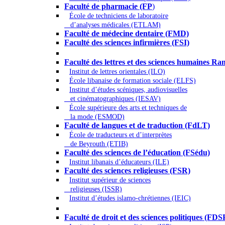
Faculté de pharmacie (FP
)
École de techniciens de laboratoire
d’analyses médicales (ETLAM)
Faculté de médecine dentaire (FMD)
Faculté des sciences infirmières (FSI)
Arts - Lettres et Sciences humaines - Scie
Faculté des lettres et des sciences humaines
Institut de lettres orientales (ILO)
École libanaise de formation sociale (ELFS)
Institut d’études scéniques, audiovisuelles
et cinématographiques (IESAV)
École supérieure des arts et techniques de
la mode (ESMOD)
Faculté de langues et de traduction (FdLT)
École de traducteurs et d’interprètes
de Beyrouth (ETIB)
Faculté des sciences de l’éducation (FSédu)
Institut libanais d’éducateurs (ILE)
Faculté des sciences religieuses (FSR)
Institut supérieur de sciences
religieuses (ISSR)
Institut d’études islamo-chrétiennes (IEIC)
Droit - Sciences politiques
Faculté de droit et des sciences politiques (FDS