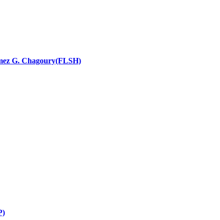
nces religieuses
 Ramez G. Chagoury(FLSH)
P)