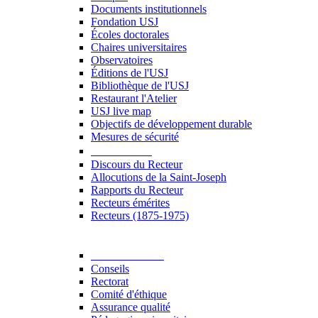
Documents institutionnels
Fondation USJ
Écoles doctorales
Chaires universitaires
Observatoires
Éditions de l'USJ
Bibliothèque de l'USJ
Restaurant l'Atelier
USJ live map
Objectifs de développement durable
Mesures de sécurité
Le Recteur
Discours du Recteur
Allocutions de la Saint-Joseph
Rapports du Recteur
Recteurs émérites
Recteurs (1875-1975)
Gouvernance
Conseils
Rectorat
Comité d'éthique
Assurance qualité