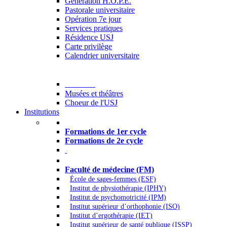
Generation H.O.P.E.
Pastorale universitaire
Opération 7e jour
Services pratiques
Résidence USJ
Carte privilège
Calendrier universitaire
Culture
Musées et théâtres
Choeur de l'USJ
Institutions
Formations à l’USJ
Formations de 1er cycle
Formations de 2e cycle
Médecine et Santé
Faculté de médecine (FM)
École de sages-femmes (ESF)
Institut de physiothérapie (IPHY)
Institut de psychomotricité (IPM)
Institut supérieur d’orthophonie (ISO)
Institut d’ergothérapie (IET)
Institut supérieur de santé publique (ISSP)