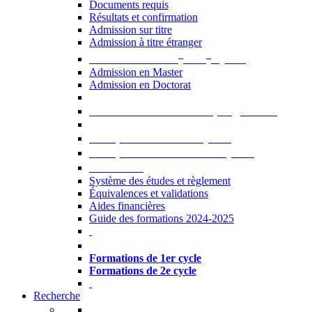
Documents requis
Résultats et confirmation
Admission sur titre
Admission à titre étranger
e
e
Admission aux 2
et 3
cycles
Admission en Master
Admission en Doctorat
Admission en cours de programme
UE optionnelles USJ [PDF]
UE optionnelles ouvertes [PDF]
À savoir...
Système des études et règlement
Équivalences et validations
Aides financières
Guide des formations 2024-2025
Formations à l’USJ
Formations de 1er cycle
Formations de 2e cycle
Recherche
La Recherche à l'USJ