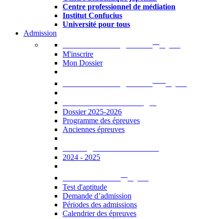
Centre professionnel de médiation
Institut Confucius
Université pour tous
Admission
er
Admission en ligne au 1
cycle
M'inscrire
Mon Dossier
ème
Admission en ligne au 2
cycle
Documents à télécharger
Dossier 2025-2026
Programme des épreuves
Anciennes épreuves
Catalogue des formations
2024 - 2025
er
Admission au 1
cycle
Test d'aptitude
Demande d’admission
Périodes des admissions
Calendrier des épreuves