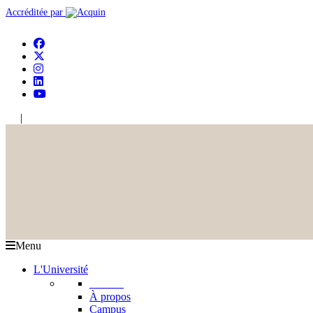
Accréditée par
|
En
Ar
Menu
L'Université
L'USJ
À propos
Campus