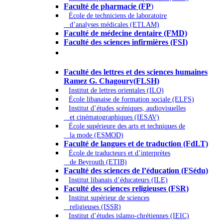
Faculté de pharmacie (FP
)
École de techniciens de laboratoire
d’analyses médicales (ETLAM)
Faculté de médecine dentaire (FMD)
Faculté des sciences infirmières (FSI)
Arts - Lettres et Sciences humaines -
Sciences religieuses
Faculté des lettres et des sciences humaines
Ramez G. Chagoury(FLSH)
Institut de lettres orientales (ILO)
École libanaise de formation sociale (ELFS)
Institut d’études scéniques, audiovisuelles
et cinématographiques (IESAV)
École supérieure des arts et techniques de
la mode (ESMOD)
Faculté de langues et de traduction (FdLT)
École de traducteurs et d’interprètes
de Beyrouth (ETIB)
Faculté des sciences de l’éducation (FSédu)
Institut libanais d’éducateurs (ILE)
Faculté des sciences religieuses (FSR)
Institut supérieur de sciences
religieuses (ISSR)
Institut d’études islamo-chrétiennes (IEIC)