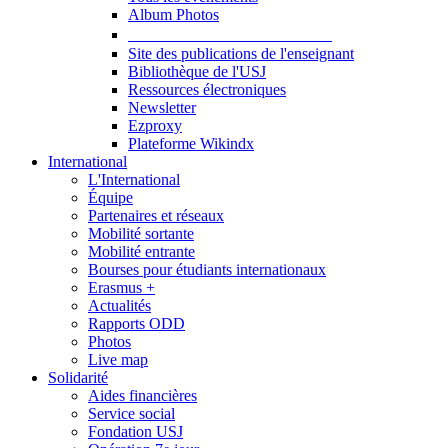
Album Photos
Publications et Ressources
Site des publications de l'enseignant
Bibliothèque de l'USJ
Ressources électroniques
Newsletter
Ezproxy
Plateforme Wikindx
International
L'International
Équipe
Partenaires et réseaux
Mobilité sortante
Mobilité entrante
Bourses pour étudiants internationaux
Erasmus +
Actualités
Rapports ODD
Photos
Live map
Solidarité
Aides financières
Service social
Fondation USJ