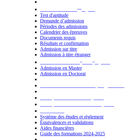
er
Admission au 1
cycle
Test d'aptitude
Demande d’admission
Périodes des admissions
Calendrier des épreuves
Documents requis
Résultats et confirmation
Admission sur titre
Admission à titre étranger
e
e
Admission aux 2
et 3
cycles
Admission en Master
Admission en Doctorat
Admission en cours de programme
UE optionnelles USJ [PDF]
UE optionnelles ouvertes [PDF]
À savoir...
Système des études et règlement
Équivalences et validations
Aides financières
Guide des formations 2024-2025