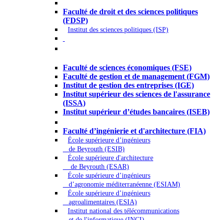
Droit - Sciences politiques
Faculté de droit et des sciences politiques
(FDSP)
Institut des sciences politiques (ISP)
Économie - Gestion - Banque -
Assurances
Faculté de sciences économiques (FSE)
Faculté de gestion et de management (FGM)
Institut de gestion des entreprises (IGE)
Institut supérieur des sciences de l'assurance
(ISSA)
Institut supérieur d’études bancaires (ISEB)
Ingénierie et technologie - Sciences
Faculté d’ingénierie et d'architecture (FIA)
École supérieure d’ingénieurs
de Beyrouth (ESIB)
École supérieure d'architecture
de Beyrouth (ESAR)
École supérieure d’ingénieurs
d’agronomie méditerranéenne (ESIAM)
École supérieure d’ingénieurs
agroalimentaires (ESIA)
Institut national des télécommunications
et de l'informatique (INCI)