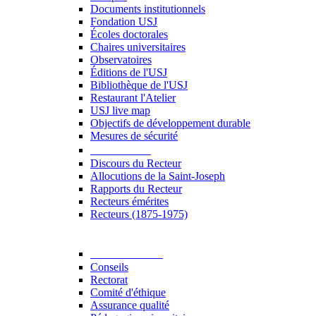
Documents institutionnels
Fondation USJ
Écoles doctorales
Chaires universitaires
Observatoires
Éditions de l'USJ
Bibliothèque de l'USJ
Restaurant l'Atelier
USJ live map
Objectifs de développement durable
Mesures de sécurité
Le Recteur
Discours du Recteur
Allocutions de la Saint-Joseph
Rapports du Recteur
Recteurs émérites
Recteurs (1875-1975)
Gouvernance
Conseils
Rectorat
Comité d'éthique
Assurance qualité