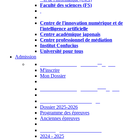
Faculté des sciences (FS)
Autres
Centre de l'innovation numérique et de
l'intelligence artificielle
Centre académique japonais
Centre professionnel de médiation
Institut Confucius
Université pour tous
Admission
er
Admission en ligne au 1
cycle
M'inscrire
Mon Dossier
ème
Admission en ligne au 2
cycle
Documents à télécharger
Dossier 2025-2026
Programme des épreuves
Anciennes épreuves
Catalogue des formations
2024 - 2025