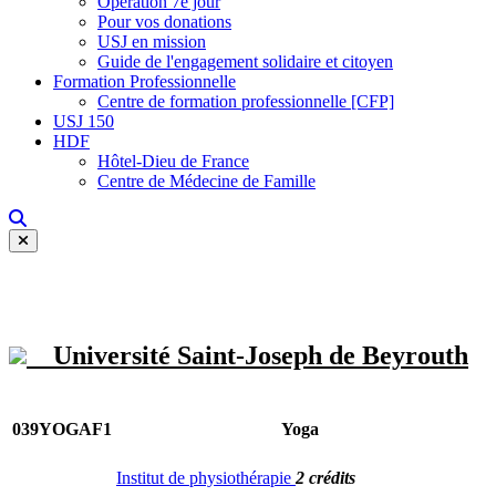
Opération 7e jour
Pour vos donations
USJ en mission
Guide de l'engagement solidaire et citoyen
Formation Professionnelle
Centre de formation professionnelle [CFP]
USJ 150
HDF
Hôtel-Dieu de France
Centre de Médecine de Famille
Université Saint-Joseph de Beyrouth
039YOGAF1
Yoga
Institut de physiothérapie
2 crédits