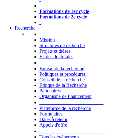
Formations à l’USJ
Formations de 1er cycle
Formations de 2e cycle
Recherche
La Recherche à l'USJ
Mission
Structures de recherche
Projets et thèses
Ecoles doctorales
Vice-rectorat à la Recherche
Bureau de la recherche
Politiques et procédures
Conseil de la recherche
Ethique de la Recherche
Partenaires
Organisme de financement
Plateforme de la recherche
Plateforme de la recherche
Formulaires
Dates à retenir
Appels d'offre
Manifestations Scientifiques
Tous les événements