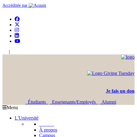
Accréditée par
|
En
Ar
Je fais un don
Étudiants
Enseignants/Employés
Alumni
Menu
L'Université
L'USJ
À propos
Campus