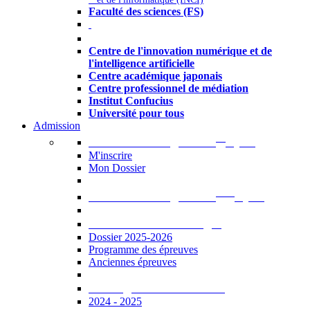
Faculté des sciences (FS)
Autres
Centre de l'innovation numérique et de
l'intelligence artificielle
Centre académique japonais
Centre professionnel de médiation
Institut Confucius
Université pour tous
Admission
er
Admission en ligne au 1
cycle
M'inscrire
Mon Dossier
ème
Admission en ligne au 2
cycle
Documents à télécharger
Dossier 2025-2026
Programme des épreuves
Anciennes épreuves
Catalogue des formations
2024 - 2025