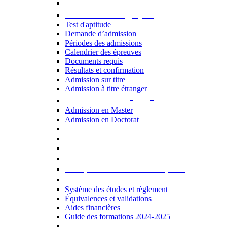
er
Admission au 1
cycle
Test d'aptitude
Demande d’admission
Périodes des admissions
Calendrier des épreuves
Documents requis
Résultats et confirmation
Admission sur titre
Admission à titre étranger
e
e
Admission aux 2
et 3
cycles
Admission en Master
Admission en Doctorat
Admission en cours de programme
UE optionnelles USJ [PDF]
UE optionnelles ouvertes [PDF]
À savoir...
Système des études et règlement
Équivalences et validations
Aides financières
Guide des formations 2024-2025