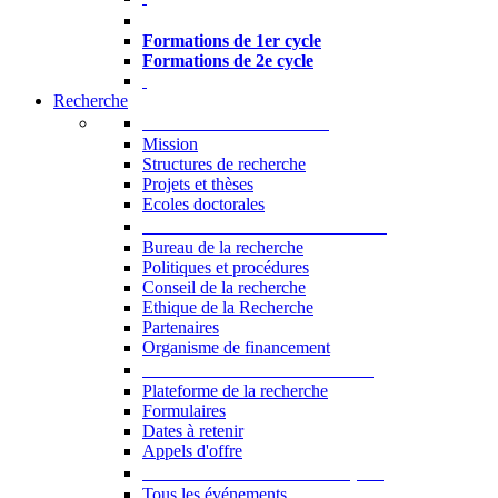
Formations à l’USJ
Formations de 1er cycle
Formations de 2e cycle
Recherche
La Recherche à l'USJ
Mission
Structures de recherche
Projets et thèses
Ecoles doctorales
Vice-rectorat à la Recherche
Bureau de la recherche
Politiques et procédures
Conseil de la recherche
Ethique de la Recherche
Partenaires
Organisme de financement
Plateforme de la recherche
Plateforme de la recherche
Formulaires
Dates à retenir
Appels d'offre
Manifestations Scientifiques
Tous les événements