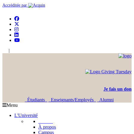
Accréditée par
|
En
Ar
Je fais un don
Étudiants
Enseignants/Employés
Alumni
Menu
L'Université
L'USJ
À propos
Campus