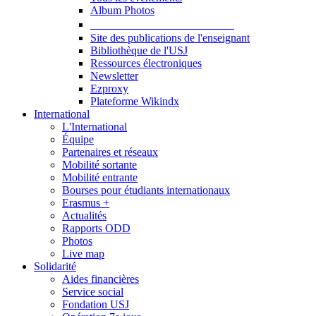
Album Photos
Publications et Ressources
Site des publications de l'enseignant
Bibliothèque de l'USJ
Ressources électroniques
Newsletter
Ezproxy
Plateforme Wikindx
International
L'International
Équipe
Partenaires et réseaux
Mobilité sortante
Mobilité entrante
Bourses pour étudiants internationaux
Erasmus +
Actualités
Rapports ODD
Photos
Live map
Solidarité
Aides financières
Service social
Fondation USJ