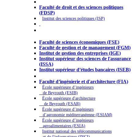
Droit - Sciences politiques
Faculté de droit et des sciences politiques
(FDSP)
Institut des sciences politiques (ISP)
Économie - Gestion - Banque -
Assurances
Faculté de sciences économiques (FSE)
Faculté de gestion et de management (FGM)
Institut de gestion des entreprises (IGE)
Institut supérieur des sciences de l'assurance
(ISSA)
Institut supérieur d’études bancaires (ISEB)
Ingénierie et technologie - Sciences
Faculté d’ingénierie et d'architecture (FIA)
École supérieure d’ingénieurs
de Beyrouth (ESIB)
École supérieure d'architecture
de Beyrouth (ESAR)
École supérieure d’ingénieurs
d’agronomie méditerranéenne (ESIAM)
École supérieure d’ingénieurs
agroalimentaires (ESIA)
Institut national des télécommunications
et de l'informatique (INCI)