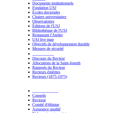
Documents institutionnels
Fondation USJ
Écoles doctorales
Chaires universitaires
Observatoires
Éditions de l'USJ
Bibliothèque de l'USJ
Restaurant l'Atelier
USJ live map
Objectifs de développement durable
Mesures de sécurité
Le Recteur
Discours du Recteur
Allocutions de la Saint-Joseph
Rapports du Recteur
Recteurs émérites
Recteurs (1875-1975)
Gouvernance
Conseils
Rectorat
Comité d'éthique
Assurance qualité