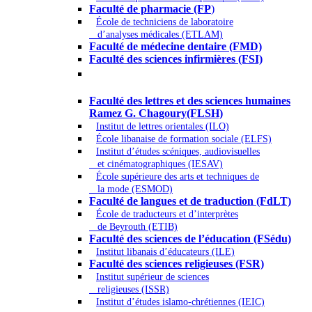
Faculté de pharmacie (FP
)
École de techniciens de laboratoire
d’analyses médicales (ETLAM)
Faculté de médecine dentaire (FMD)
Faculté des sciences infirmières (FSI)
Arts - Lettres et Sciences humaines -
Sciences religieuses
Faculté des lettres et des sciences humaines
Ramez G. Chagoury(FLSH)
Institut de lettres orientales (ILO)
École libanaise de formation sociale (ELFS)
Institut d’études scéniques, audiovisuelles
et cinématographiques (IESAV)
École supérieure des arts et techniques de
la mode (ESMOD)
Faculté de langues et de traduction (FdLT)
École de traducteurs et d’interprètes
de Beyrouth (ETIB)
Faculté des sciences de l’éducation (FSédu)
Institut libanais d’éducateurs (ILE)
Faculté des sciences religieuses (FSR)
Institut supérieur de sciences
religieuses (ISSR)
Institut d’études islamo-chrétiennes (IEIC)