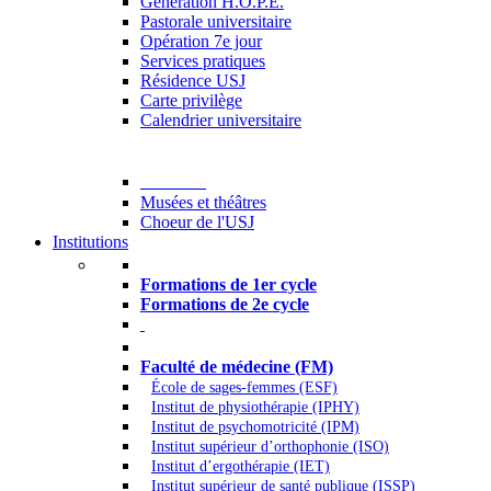
Generation H.O.P.E.
Pastorale universitaire
Opération 7e jour
Services pratiques
Résidence USJ
Carte privilège
Calendrier universitaire
Culture
Musées et théâtres
Choeur de l'USJ
Institutions
Formations à l’USJ
Formations de 1er cycle
Formations de 2e cycle
Médecine et Santé
Faculté de médecine (FM)
École de sages-femmes (ESF)
Institut de physiothérapie (IPHY)
Institut de psychomotricité (IPM)
Institut supérieur d’orthophonie (ISO)
Institut d’ergothérapie (IET)
Institut supérieur de santé publique (ISSP)