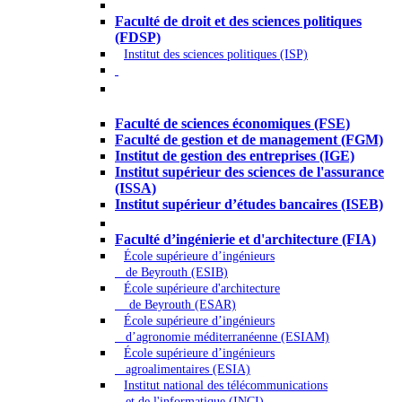
Droit - Sciences politiques
Faculté de droit et des sciences politiques
(FDSP)
Institut des sciences politiques (ISP)
Économie - Gestion - Banque -
Assurances
Faculté de sciences économiques (FSE)
Faculté de gestion et de management (FGM)
Institut de gestion des entreprises (IGE)
Institut supérieur des sciences de l'assurance
(ISSA)
Institut supérieur d’études bancaires (ISEB)
Ingénierie et technologie - Sciences
Faculté d’ingénierie et d'architecture (FIA)
École supérieure d’ingénieurs
de Beyrouth (ESIB)
École supérieure d'architecture
de Beyrouth (ESAR)
École supérieure d’ingénieurs
d’agronomie méditerranéenne (ESIAM)
École supérieure d’ingénieurs
agroalimentaires (ESIA)
Institut national des télécommunications
et de l'informatique (INCI)