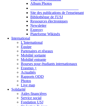
Album Photos
Publications et Ressources
Site des publications de l'enseignant
Bibliothèque de l'USJ
Ressources électroniques
Newsletter
Ezproxy
Plateforme Wikindx
International
L'International
Équipe
Partenaires et réseaux
Mobilité sortante
Mobilité entrante
Bourses pour étudiants internationaux
Erasmus +
Actualités
Rapports ODD
Photos
Live map
Solidarité
Aides financières
Service social
Fondation USJ