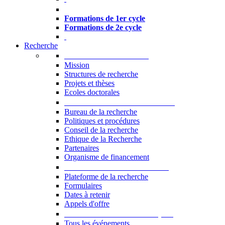
Formations à l’USJ
Formations de 1er cycle
Formations de 2e cycle
Recherche
La Recherche à l'USJ
Mission
Structures de recherche
Projets et thèses
Ecoles doctorales
Vice-rectorat à la Recherche
Bureau de la recherche
Politiques et procédures
Conseil de la recherche
Ethique de la Recherche
Partenaires
Organisme de financement
Plateforme de la recherche
Plateforme de la recherche
Formulaires
Dates à retenir
Appels d'offre
Manifestations Scientifiques
Tous les événements