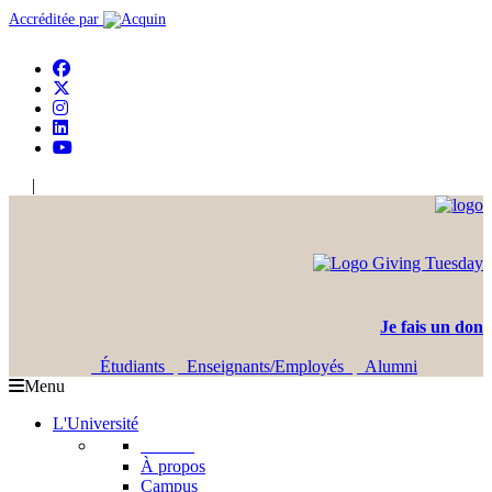
Accréditée par
|
En
Ar
Je fais un don
Étudiants
Enseignants/Employés
Alumni
Menu
L'Université
L'USJ
À propos
Campus