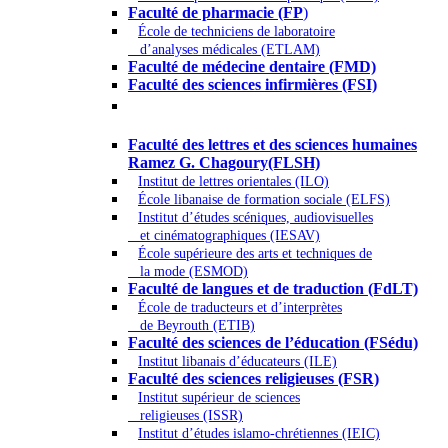
Faculté de pharmacie (FP
)
École de techniciens de laboratoire
d’analyses médicales (ETLAM)
Faculté de médecine dentaire (FMD)
Faculté des sciences infirmières (FSI)
Arts - Lettres et Sciences humaines -
Sciences religieuses
Faculté des lettres et des sciences humaines
Ramez G. Chagoury(FLSH)
Institut de lettres orientales (ILO)
École libanaise de formation sociale (ELFS)
Institut d’études scéniques, audiovisuelles
et cinématographiques (IESAV)
École supérieure des arts et techniques de
la mode (ESMOD)
Faculté de langues et de traduction (FdLT)
École de traducteurs et d’interprètes
de Beyrouth (ETIB)
Faculté des sciences de l’éducation (FSédu)
Institut libanais d’éducateurs (ILE)
Faculté des sciences religieuses (FSR)
Institut supérieur de sciences
religieuses (ISSR)
Institut d’études islamo-chrétiennes (IEIC)