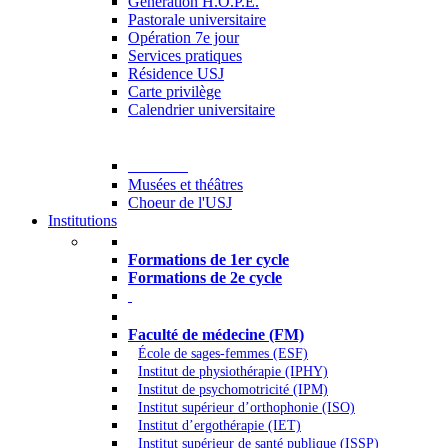
Generation H.O.P.E.
Pastorale universitaire
Opération 7e jour
Services pratiques
Résidence USJ
Carte privilège
Calendrier universitaire
Culture
Musées et théâtres
Choeur de l'USJ
Institutions
Formations à l’USJ
Formations de 1er cycle
Formations de 2e cycle
Médecine et Santé
Faculté de médecine (FM)
École de sages-femmes (ESF)
Institut de physiothérapie (IPHY)
Institut de psychomotricité (IPM)
Institut supérieur d’orthophonie (ISO)
Institut d’ergothérapie (IET)
Institut supérieur de santé publique (ISSP)