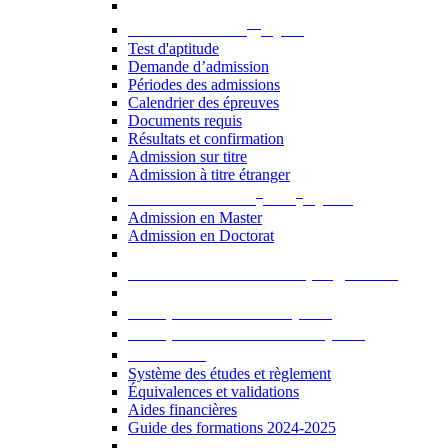
er
Admission au 1
cycle
Test d'aptitude
Demande d’admission
Périodes des admissions
Calendrier des épreuves
Documents requis
Résultats et confirmation
Admission sur titre
Admission à titre étranger
e
e
Admission aux 2
et 3
cycles
Admission en Master
Admission en Doctorat
Admission en cours de programme
UE optionnelles USJ [PDF]
UE optionnelles ouvertes [PDF]
À savoir...
Système des études et règlement
Équivalences et validations
Aides financières
Guide des formations 2024-2025