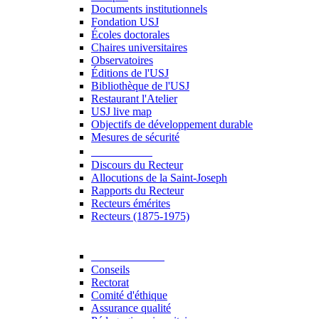
Documents institutionnels
Fondation USJ
Écoles doctorales
Chaires universitaires
Observatoires
Éditions de l'USJ
Bibliothèque de l'USJ
Restaurant l'Atelier
USJ live map
Objectifs de développement durable
Mesures de sécurité
Le Recteur
Discours du Recteur
Allocutions de la Saint-Joseph
Rapports du Recteur
Recteurs émérites
Recteurs (1875-1975)
Gouvernance
Conseils
Rectorat
Comité d'éthique
Assurance qualité