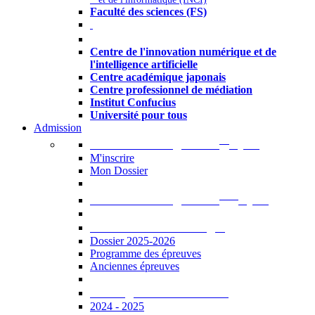
Faculté des sciences (FS)
Autres
Centre de l'innovation numérique et de
l'intelligence artificielle
Centre académique japonais
Centre professionnel de médiation
Institut Confucius
Université pour tous
Admission
er
Admission en ligne au 1
cycle
M'inscrire
Mon Dossier
ème
Admission en ligne au 2
cycle
Documents à télécharger
Dossier 2025-2026
Programme des épreuves
Anciennes épreuves
Catalogue des formations
2024 - 2025