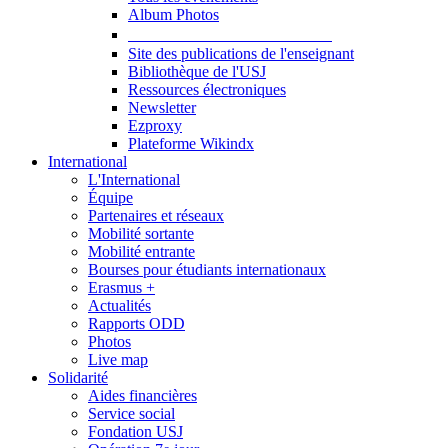
Album Photos
Publications et Ressources
Site des publications de l'enseignant
Bibliothèque de l'USJ
Ressources électroniques
Newsletter
Ezproxy
Plateforme Wikindx
International
L'International
Équipe
Partenaires et réseaux
Mobilité sortante
Mobilité entrante
Bourses pour étudiants internationaux
Erasmus +
Actualités
Rapports ODD
Photos
Live map
Solidarité
Aides financières
Service social
Fondation USJ