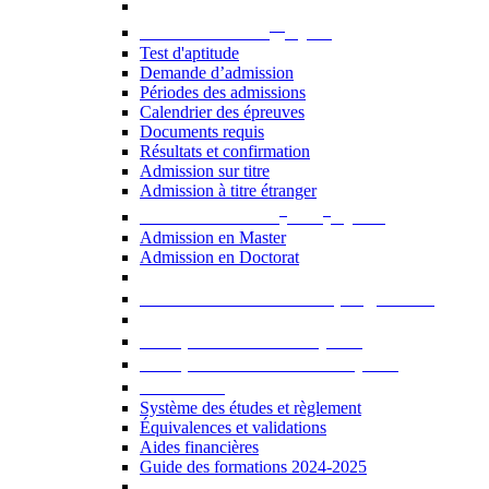
er
Admission au 1
cycle
Test d'aptitude
Demande d’admission
Périodes des admissions
Calendrier des épreuves
Documents requis
Résultats et confirmation
Admission sur titre
Admission à titre étranger
e
e
Admission aux 2
et 3
cycles
Admission en Master
Admission en Doctorat
Admission en cours de programme
UE optionnelles USJ [PDF]
UE optionnelles ouvertes [PDF]
À savoir...
Système des études et règlement
Équivalences et validations
Aides financières
Guide des formations 2024-2025