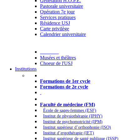
Generation H.O.P.E.
Pastorale universitaire
Opération 7e jour
Services pratiques
Résidence USJ
Carte privilège
Calendrier universitaire
Culture
Musées et théâtres
Choeur de l'USJ
Institutions
Formations à l’USJ
Formations de 1er cycle
Formations de 2e cycle
Médecine et Santé
Faculté de médecine (FM)
École de sages-femmes (ESF)
Institut de physiothérapie (IPHY)
Institut de psychomotricité (IPM)
Institut supérieur d’orthophonie (ISO)
Institut d’ergothérapie (IET)
Institut supérieur de santé publique (ISSP)