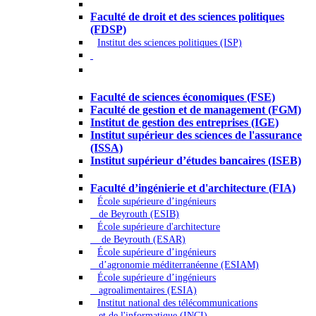
Droit - Sciences politiques
Faculté de droit et des sciences politiques
(FDSP)
Institut des sciences politiques (ISP)
Économie - Gestion - Banque -
Assurances
Faculté de sciences économiques (FSE)
Faculté de gestion et de management (FGM)
Institut de gestion des entreprises (IGE)
Institut supérieur des sciences de l'assurance
(ISSA)
Institut supérieur d’études bancaires (ISEB)
Ingénierie et technologie - Sciences
Faculté d’ingénierie et d'architecture (FIA)
École supérieure d’ingénieurs
de Beyrouth (ESIB)
École supérieure d'architecture
de Beyrouth (ESAR)
École supérieure d’ingénieurs
d’agronomie méditerranéenne (ESIAM)
École supérieure d’ingénieurs
agroalimentaires (ESIA)
Institut national des télécommunications
et de l'informatique (INCI)