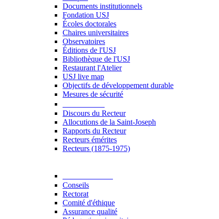
Documents institutionnels
Fondation USJ
Écoles doctorales
Chaires universitaires
Observatoires
Éditions de l'USJ
Bibliothèque de l'USJ
Restaurant l'Atelier
USJ live map
Objectifs de développement durable
Mesures de sécurité
Le Recteur
Discours du Recteur
Allocutions de la Saint-Joseph
Rapports du Recteur
Recteurs émérites
Recteurs (1875-1975)
Gouvernance
Conseils
Rectorat
Comité d'éthique
Assurance qualité