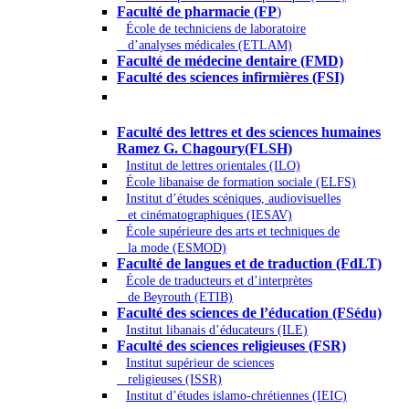
Faculté de pharmacie (FP
)
École de techniciens de laboratoire
d’analyses médicales (ETLAM)
Faculté de médecine dentaire (FMD)
Faculté des sciences infirmières (FSI)
Arts - Lettres et Sciences humaines -
Sciences religieuses
Faculté des lettres et des sciences humaines
Ramez G. Chagoury(FLSH)
Institut de lettres orientales (ILO)
École libanaise de formation sociale (ELFS)
Institut d’études scéniques, audiovisuelles
et cinématographiques (IESAV)
École supérieure des arts et techniques de
la mode (ESMOD)
Faculté de langues et de traduction (FdLT)
École de traducteurs et d’interprètes
de Beyrouth (ETIB)
Faculté des sciences de l’éducation (FSédu)
Institut libanais d’éducateurs (ILE)
Faculté des sciences religieuses (FSR)
Institut supérieur de sciences
religieuses (ISSR)
Institut d’études islamo-chrétiennes (IEIC)