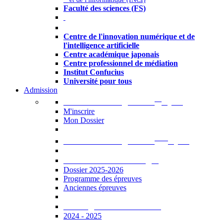
Faculté des sciences (FS)
Autres
Centre de l'innovation numérique et de
l'intelligence artificielle
Centre académique japonais
Centre professionnel de médiation
Institut Confucius
Université pour tous
Admission
er
Admission en ligne au 1
cycle
M'inscrire
Mon Dossier
ème
Admission en ligne au 2
cycle
Documents à télécharger
Dossier 2025-2026
Programme des épreuves
Anciennes épreuves
Catalogue des formations
2024 - 2025