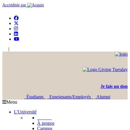
Accréditée par
|
En
Ar
Je fais un don
Étudiants
Enseignants/Employés
Alumni
Menu
L'Université
L'USJ
À propos
Campus