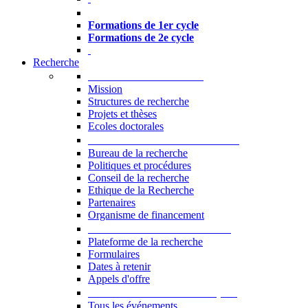
Formations à l’USJ
Formations de 1er cycle
Formations de 2e cycle
Recherche
La Recherche à l'USJ
Mission
Structures de recherche
Projets et thèses
Ecoles doctorales
Vice-rectorat à la Recherche
Bureau de la recherche
Politiques et procédures
Conseil de la recherche
Ethique de la Recherche
Partenaires
Organisme de financement
Plateforme de la recherche
Plateforme de la recherche
Formulaires
Dates à retenir
Appels d'offre
Manifestations Scientifiques
Tous les événements