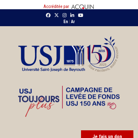
Accréditée par
En
|
Ar
Je fais un don