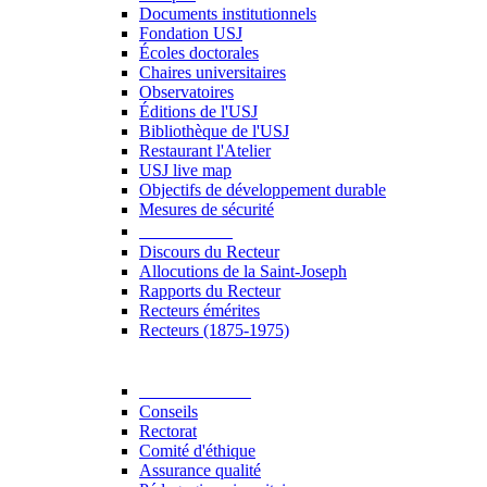
Documents institutionnels
Fondation USJ
Écoles doctorales
Chaires universitaires
Observatoires
Éditions de l'USJ
Bibliothèque de l'USJ
Restaurant l'Atelier
USJ live map
Objectifs de développement durable
Mesures de sécurité
Le Recteur
Discours du Recteur
Allocutions de la Saint-Joseph
Rapports du Recteur
Recteurs émérites
Recteurs (1875-1975)
Gouvernance
Conseils
Rectorat
Comité d'éthique
Assurance qualité