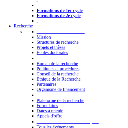
Formations à l’USJ
Formations de 1er cycle
Formations de 2e cycle
Recherche
La Recherche à l'USJ
Mission
Structures de recherche
Projets et thèses
Ecoles doctorales
Vice-rectorat à la Recherche
Bureau de la recherche
Politiques et procédures
Conseil de la recherche
Ethique de la Recherche
Partenaires
Organisme de financement
Plateforme de la recherche
Plateforme de la recherche
Formulaires
Dates à retenir
Appels d'offre
Manifestations Scientifiques
Tous les événements