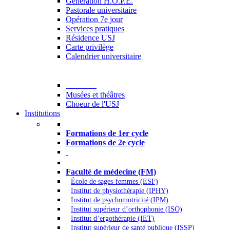
Generation H.O.P.E.
Pastorale universitaire
Opération 7e jour
Services pratiques
Résidence USJ
Carte privilège
Calendrier universitaire
Culture
Musées et théâtres
Choeur de l'USJ
Institutions
Formations à l’USJ
Formations de 1er cycle
Formations de 2e cycle
Médecine et Santé
Faculté de médecine (FM)
École de sages-femmes (ESF)
Institut de physiothérapie (IPHY)
Institut de psychomotricité (IPM)
Institut supérieur d’orthophonie (ISO)
Institut d’ergothérapie (IET)
Institut supérieur de santé publique (ISSP)