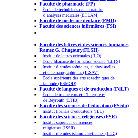
Faculté de pharmacie (FP
)
École de techniciens de laboratoire
d’analyses médicales (ETLAM)
Faculté de médecine dentaire (FMD)
Faculté des sciences infirmières (FSI)
Arts - Lettres et Sciences humaines -
Sciences religieuses
Faculté des lettres et des sciences humaines
Ramez G. Chagoury(FLSH)
Institut de lettres orientales (ILO)
École libanaise de formation sociale (ELFS)
Institut d’études scéniques, audiovisuelles
et cinématographiques (IESAV)
École supérieure des arts et techniques de
la mode (ESMOD)
Faculté de langues et de traduction (FdLT)
École de traducteurs et d’interprètes
de Beyrouth (ETIB)
Faculté des sciences de l’éducation (FSédu)
Institut libanais d’éducateurs (ILE)
Faculté des sciences religieuses (FSR)
Institut supérieur de sciences
religieuses (ISSR)
Institut d’études islamo-chrétiennes (IEIC)