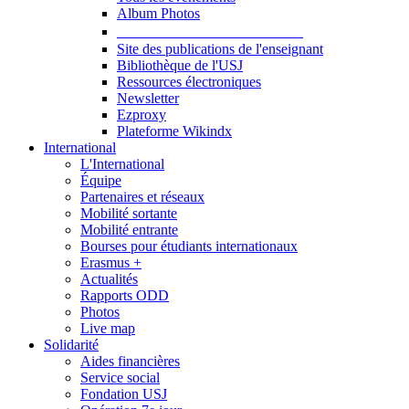
Album Photos
Publications et Ressources
Site des publications de l'enseignant
Bibliothèque de l'USJ
Ressources électroniques
Newsletter
Ezproxy
Plateforme Wikindx
International
L'International
Équipe
Partenaires et réseaux
Mobilité sortante
Mobilité entrante
Bourses pour étudiants internationaux
Erasmus +
Actualités
Rapports ODD
Photos
Live map
Solidarité
Aides financières
Service social
Fondation USJ