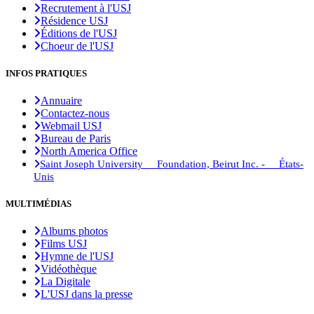
Recrutement à l'USJ
Résidence USJ
Éditions de l'USJ
Choeur de l'USJ
INFOS PRATIQUES
Annuaire
Contactez-nous
Webmail USJ
Bureau de Paris
North America Office
Saint Joseph University Foundation, Beirut Inc. - États-
Unis
MULTIMÉDIAS
Albums photos
Films USJ
Hymne de l'USJ
Vidéothèque
La Digitale
L'USJ dans la presse