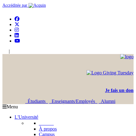
Accréditée par
|
En
Ar
Je fais un don
Étudiants
Enseignants/Employés
Alumni
Menu
L'Université
L'USJ
À propos
Campus