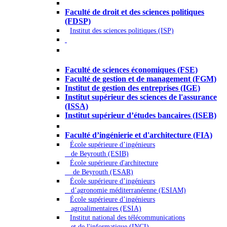
Droit - Sciences politiques
Faculté de droit et des sciences politiques
(FDSP)
Institut des sciences politiques (ISP)
Économie - Gestion - Banque -
Assurances
Faculté de sciences économiques (FSE)
Faculté de gestion et de management (FGM)
Institut de gestion des entreprises (IGE)
Institut supérieur des sciences de l'assurance
(ISSA)
Institut supérieur d’études bancaires (ISEB)
Ingénierie et technologie - Sciences
Faculté d’ingénierie et d'architecture (FIA)
École supérieure d’ingénieurs
de Beyrouth (ESIB)
École supérieure d'architecture
de Beyrouth (ESAR)
École supérieure d’ingénieurs
d’agronomie méditerranéenne (ESIAM)
École supérieure d’ingénieurs
agroalimentaires (ESIA)
Institut national des télécommunications
et de l'informatique (INCI)