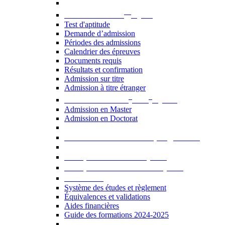
er
Admission au 1
cycle
Test d'aptitude
Demande d’admission
Périodes des admissions
Calendrier des épreuves
Documents requis
Résultats et confirmation
Admission sur titre
Admission à titre étranger
e
e
Admission aux 2
et 3
cycles
Admission en Master
Admission en Doctorat
Admission en cours de programme
UE optionnelles USJ [PDF]
UE optionnelles ouvertes [PDF]
À savoir...
Système des études et règlement
Équivalences et validations
Aides financières
Guide des formations 2024-2025