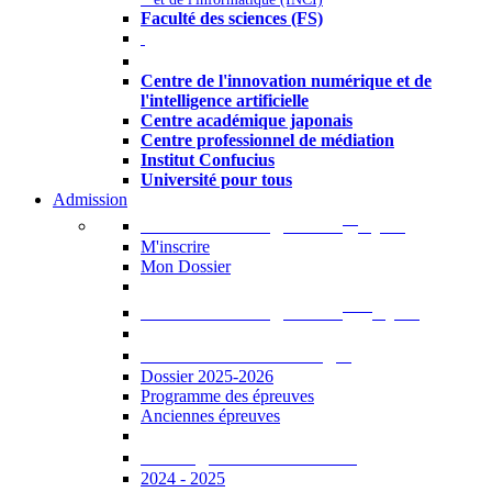
Faculté des sciences (FS)
Autres
Centre de l'innovation numérique et de
l'intelligence artificielle
Centre académique japonais
Centre professionnel de médiation
Institut Confucius
Université pour tous
Admission
er
Admission en ligne au 1
cycle
M'inscrire
Mon Dossier
ème
Admission en ligne au 2
cycle
Documents à télécharger
Dossier 2025-2026
Programme des épreuves
Anciennes épreuves
Catalogue des formations
2024 - 2025