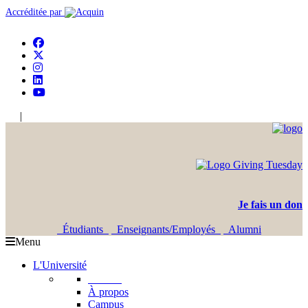
Accréditée par
|
En
Ar
Je fais un don
Étudiants
Enseignants/Employés
Alumni
Menu
L'Université
L'USJ
À propos
Campus