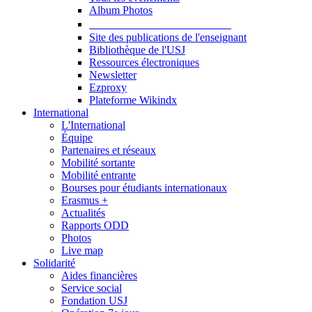
Album Photos
Publications et Ressources
Site des publications de l'enseignant
Bibliothèque de l'USJ
Ressources électroniques
Newsletter
Ezproxy
Plateforme Wikindx
International
L'International
Équipe
Partenaires et réseaux
Mobilité sortante
Mobilité entrante
Bourses pour étudiants internationaux
Erasmus +
Actualités
Rapports ODD
Photos
Live map
Solidarité
Aides financières
Service social
Fondation USJ