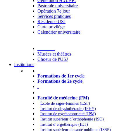
Generation H.O.P.E.
Pastorale universitaire
Opération 7e jour
Services pratiques
Résidence USJ
Carte privilège
Calendrier universitaire
Culture
Musées et théâtres
Choeur de l'USJ
Institutions
Formations à l’USJ
Formations de 1er cycle
Formations de 2e cycle
Médecine et Santé
Faculté de médecine (FM)
École de sages-femmes (ESF)
Institut de physiothérapie (IPHY)
Institut de psychomotricité (IPM)
Institut supérieur d’orthophonie (ISO)
Institut d’ergothérapie (IET)
Institut supérieur de santé publique (ISSP)