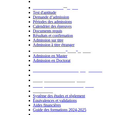
er
Admission au 1
cycle
Test d'aptitude
Demande d’admission
Périodes des admissions
Calendrier des épreuves
Documents requis
Résultats et confirmation
Admission sur titre
Admission à titre étranger
e
e
Admission aux 2
et 3
cycles
Admission en Master
Admission en Doctorat
Admission en cours de programme
UE optionnelles USJ [PDF]
UE optionnelles ouvertes [PDF]
À savoir...
Système des études et règlement
Équivalences et validations
Aides financières
Guide des formations 2024-2025