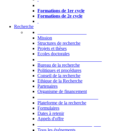
Formations à l’USJ
Formations de 1er cycle
Formations de 2e cycle
Recherche
La Recherche à l'USJ
Mission
Structures de recherche
Projets et thèses
Ecoles doctorales
Vice-rectorat à la Recherche
Bureau de la recherche
Politiques et procédures
Conseil de la recherche
Ethique de la Recherche
Partenaires
Organisme de financement
Plateforme de la recherche
Plateforme de la recherche
Formulaires
Dates à retenir
Appels d'offre
Manifestations Scientifiques
Tous les événements