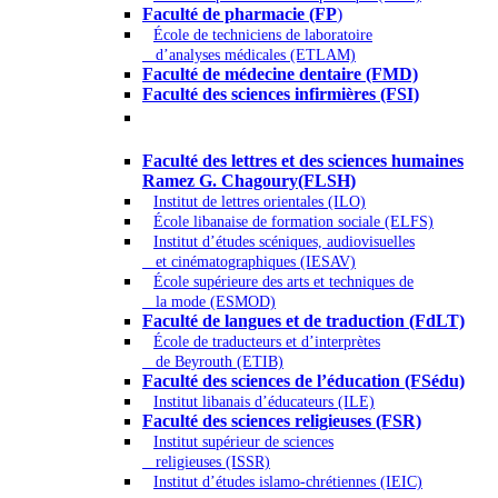
Faculté de pharmacie (FP
)
École de techniciens de laboratoire
d’analyses médicales (ETLAM)
Faculté de médecine dentaire (FMD)
Faculté des sciences infirmières (FSI)
Arts - Lettres et Sciences humaines -
Sciences religieuses
Faculté des lettres et des sciences humaines
Ramez G. Chagoury(FLSH)
Institut de lettres orientales (ILO)
École libanaise de formation sociale (ELFS)
Institut d’études scéniques, audiovisuelles
et cinématographiques (IESAV)
École supérieure des arts et techniques de
la mode (ESMOD)
Faculté de langues et de traduction (FdLT)
École de traducteurs et d’interprètes
de Beyrouth (ETIB)
Faculté des sciences de l’éducation (FSédu)
Institut libanais d’éducateurs (ILE)
Faculté des sciences religieuses (FSR)
Institut supérieur de sciences
religieuses (ISSR)
Institut d’études islamo-chrétiennes (IEIC)