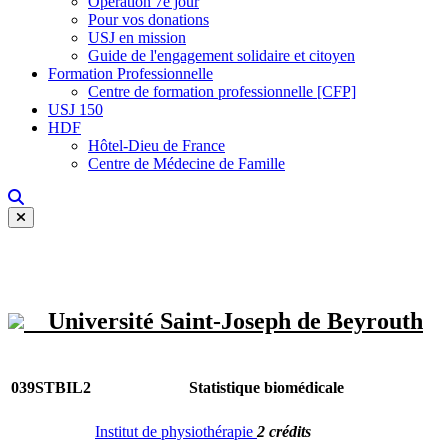
Opération 7e jour
Pour vos donations
USJ en mission
Guide de l'engagement solidaire et citoyen
Formation Professionnelle
Centre de formation professionnelle [CFP]
USJ 150
HDF
Hôtel-Dieu de France
Centre de Médecine de Famille
Université Saint-Joseph de Beyrouth
039STBIL2
Statistique biomédicale
Institut de physiothérapie
2 crédits