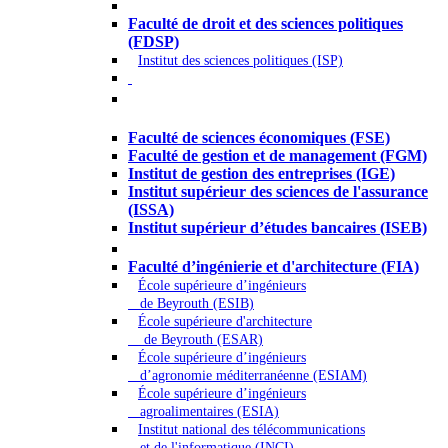
Droit - Sciences politiques
Faculté de droit et des sciences politiques
(FDSP)
Institut des sciences politiques (ISP)
Économie - Gestion - Banque -
Assurances
Faculté de sciences économiques (FSE)
Faculté de gestion et de management (FGM)
Institut de gestion des entreprises (IGE)
Institut supérieur des sciences de l'assurance
(ISSA)
Institut supérieur d’études bancaires (ISEB)
Ingénierie et technologie - Sciences
Faculté d’ingénierie et d'architecture (FIA)
École supérieure d’ingénieurs
de Beyrouth (ESIB)
École supérieure d'architecture
de Beyrouth (ESAR)
École supérieure d’ingénieurs
d’agronomie méditerranéenne (ESIAM)
École supérieure d’ingénieurs
agroalimentaires (ESIA)
Institut national des télécommunications
et de l'informatique (INCI)