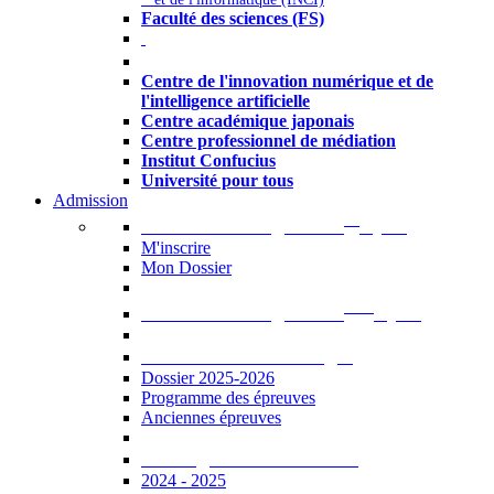
Faculté des sciences (FS)
Autres
Centre de l'innovation numérique et de
l'intelligence artificielle
Centre académique japonais
Centre professionnel de médiation
Institut Confucius
Université pour tous
Admission
er
Admission en ligne au 1
cycle
M'inscrire
Mon Dossier
ème
Admission en ligne au 2
cycle
Documents à télécharger
Dossier 2025-2026
Programme des épreuves
Anciennes épreuves
Catalogue des formations
2024 - 2025