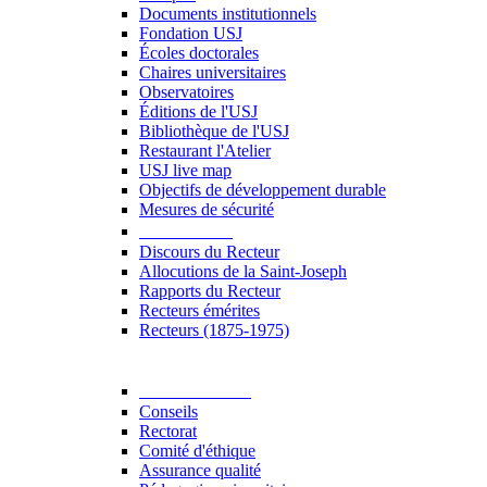
Documents institutionnels
Fondation USJ
Écoles doctorales
Chaires universitaires
Observatoires
Éditions de l'USJ
Bibliothèque de l'USJ
Restaurant l'Atelier
USJ live map
Objectifs de développement durable
Mesures de sécurité
Le Recteur
Discours du Recteur
Allocutions de la Saint-Joseph
Rapports du Recteur
Recteurs émérites
Recteurs (1875-1975)
Gouvernance
Conseils
Rectorat
Comité d'éthique
Assurance qualité