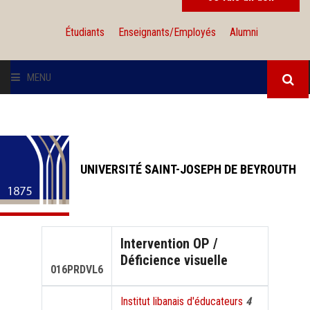
Étudiants
Enseignants/Employés
Alumni
MENU
L'UNIVERSITÉ
INSTITUTIONS
UNIVERSITÉ SAINT-JOSEPH DE BEYROUTH
ADMISSION
RECHERCHE
Intervention OP /
Déficience visuelle
INTERNATIONAL
016PRDVL6
Institut libanais d'éducateurs
4
SOLIDARITÉ