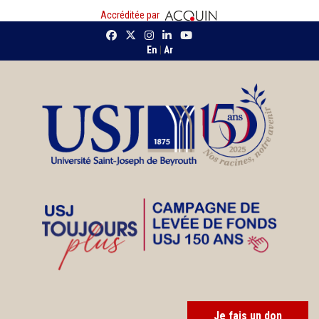
Accréditée par
En
|
Ar
Je fais un don