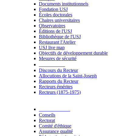
Documents institutionnels
Fondation USJ
Écoles doctorales
Chaires universitaires
Observatoires
Éditions de l'USJ
Bibliothèque de l'USJ
Restaurant l'Atelier
USJ live map
Objectifs de développement durable
Mesures de sécurité
Le Recteur
Discours du Recteur
Allocutions de la Saint-Joseph
Rapports du Recteur
Recteurs émérites
Recteurs (1875-1975)
Gouvernance
Conseils
Rectorat
Comité d'éthique
Assurance qualité