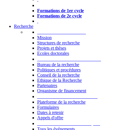
Formations à l’USJ
Formations de 1er cycle
Formations de 2e cycle
Recherche
La Recherche à l'USJ
Mission
Structures de recherche
Projets et thèses
Ecoles doctorales
Vice-rectorat à la Recherche
Bureau de la recherche
Politiques et procédures
Conseil de la recherche
Ethique de la Recherche
Partenaires
Organisme de financement
Plateforme de la recherche
Plateforme de la recherche
Formulaires
Dates à retenir
Appels d'offre
Manifestations Scientifiques
Tous les événements