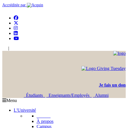
Accréditée par
|
En
Ar
Je fais un don
Étudiants
Enseignants/Employés
Alumni
Menu
L'Université
L'USJ
À propos
Campus