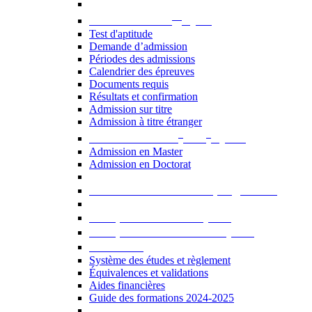
er
Admission au 1
cycle
Test d'aptitude
Demande d’admission
Périodes des admissions
Calendrier des épreuves
Documents requis
Résultats et confirmation
Admission sur titre
Admission à titre étranger
e
e
Admission aux 2
et 3
cycles
Admission en Master
Admission en Doctorat
Admission en cours de programme
UE optionnelles USJ [PDF]
UE optionnelles ouvertes [PDF]
À savoir...
Système des études et règlement
Équivalences et validations
Aides financières
Guide des formations 2024-2025