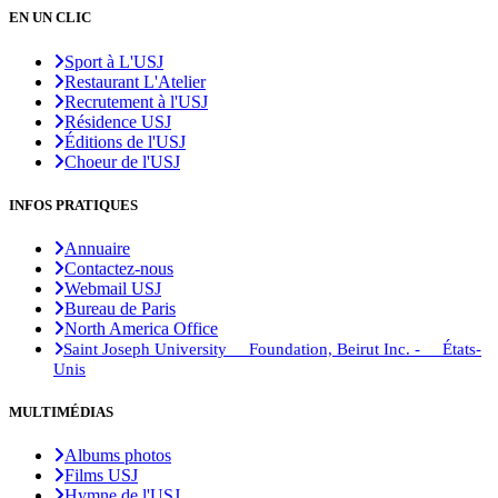
EN UN CLIC
Sport à L'USJ
Restaurant L'Atelier
Recrutement à l'USJ
Résidence USJ
Éditions de l'USJ
Choeur de l'USJ
INFOS PRATIQUES
Annuaire
Contactez-nous
Webmail USJ
Bureau de Paris
North America Office
Saint Joseph University Foundation, Beirut Inc. - États-
Unis
MULTIMÉDIAS
Albums photos
Films USJ
Hymne de l'USJ