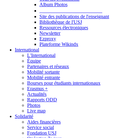
Album Photos
Publications et Ressources
Site des publications de l'enseignant
Bibliothèque de l'USJ
Ressources électroniques
Newsletter
Ezproxy
Plateforme Wikindx
International
L'International
Équipe
Partenaires et réseaux
Mobilité sortante
Mobilité entrante
Bourses pour étudiants internationaux
Erasmus +
Actualités
Rapports ODD
Photos
Live map
Solidarité
Aides financières
Service social
Fondation USJ