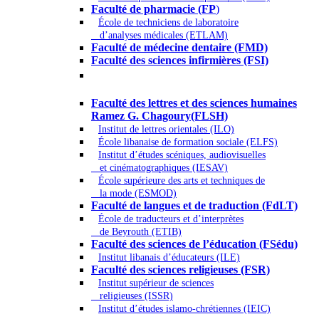
Faculté de pharmacie (FP
)
École de techniciens de laboratoire
d’analyses médicales (ETLAM)
Faculté de médecine dentaire (FMD)
Faculté des sciences infirmières (FSI)
Arts - Lettres et Sciences humaines -
Sciences religieuses
Faculté des lettres et des sciences humaines
Ramez G. Chagoury(FLSH)
Institut de lettres orientales (ILO)
École libanaise de formation sociale (ELFS)
Institut d’études scéniques, audiovisuelles
et cinématographiques (IESAV)
École supérieure des arts et techniques de
la mode (ESMOD)
Faculté de langues et de traduction (FdLT)
École de traducteurs et d’interprètes
de Beyrouth (ETIB)
Faculté des sciences de l’éducation (FSédu)
Institut libanais d’éducateurs (ILE)
Faculté des sciences religieuses (FSR)
Institut supérieur de sciences
religieuses (ISSR)
Institut d’études islamo-chrétiennes (IEIC)