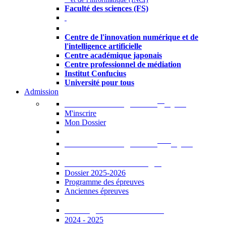
Faculté des sciences (FS)
Autres
Centre de l'innovation numérique et de
l'intelligence artificielle
Centre académique japonais
Centre professionnel de médiation
Institut Confucius
Université pour tous
Admission
er
Admission en ligne au 1
cycle
M'inscrire
Mon Dossier
ème
Admission en ligne au 2
cycle
Documents à télécharger
Dossier 2025-2026
Programme des épreuves
Anciennes épreuves
Catalogue des formations
2024 - 2025