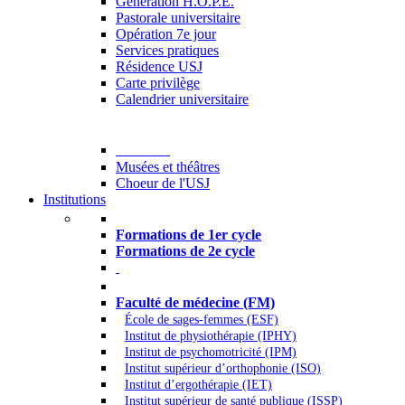
Generation H.O.P.E.
Pastorale universitaire
Opération 7e jour
Services pratiques
Résidence USJ
Carte privilège
Calendrier universitaire
Culture
Musées et théâtres
Choeur de l'USJ
Institutions
Formations à l’USJ
Formations de 1er cycle
Formations de 2e cycle
Médecine et Santé
Faculté de médecine (FM)
École de sages-femmes (ESF)
Institut de physiothérapie (IPHY)
Institut de psychomotricité (IPM)
Institut supérieur d’orthophonie (ISO)
Institut d’ergothérapie (IET)
Institut supérieur de santé publique (ISSP)