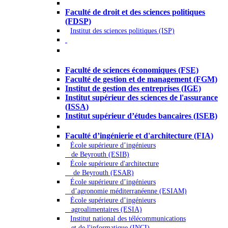
Droit - Sciences politiques
Faculté de droit et des sciences politiques
(FDSP)
Institut des sciences politiques (ISP)
Économie - Gestion - Banque -
Assurances
Faculté de sciences économiques (FSE)
Faculté de gestion et de management (FGM)
Institut de gestion des entreprises (IGE)
Institut supérieur des sciences de l'assurance
(ISSA)
Institut supérieur d’études bancaires (ISEB)
Ingénierie et technologie - Sciences
Faculté d’ingénierie et d'architecture (FIA)
École supérieure d’ingénieurs
de Beyrouth (ESIB)
École supérieure d'architecture
de Beyrouth (ESAR)
École supérieure d’ingénieurs
d’agronomie méditerranéenne (ESIAM)
École supérieure d’ingénieurs
agroalimentaires (ESIA)
Institut national des télécommunications
et de l'informatique (INCI)