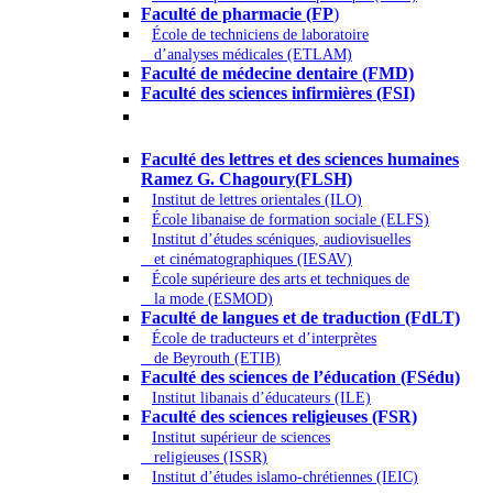
Faculté de pharmacie (FP
)
École de techniciens de laboratoire
d’analyses médicales (ETLAM)
Faculté de médecine dentaire (FMD)
Faculté des sciences infirmières (FSI)
Arts - Lettres et Sciences humaines -
Sciences religieuses
Faculté des lettres et des sciences humaines
Ramez G. Chagoury(FLSH)
Institut de lettres orientales (ILO)
École libanaise de formation sociale (ELFS)
Institut d’études scéniques, audiovisuelles
et cinématographiques (IESAV)
École supérieure des arts et techniques de
la mode (ESMOD)
Faculté de langues et de traduction (FdLT)
École de traducteurs et d’interprètes
de Beyrouth (ETIB)
Faculté des sciences de l’éducation (FSédu)
Institut libanais d’éducateurs (ILE)
Faculté des sciences religieuses (FSR)
Institut supérieur de sciences
religieuses (ISSR)
Institut d’études islamo-chrétiennes (IEIC)