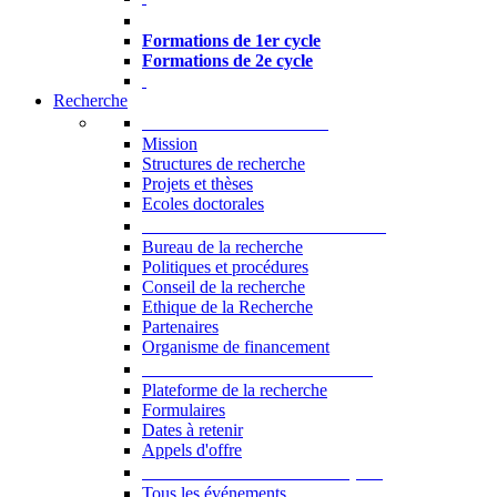
Formations à l’USJ
Formations de 1er cycle
Formations de 2e cycle
Recherche
La Recherche à l'USJ
Mission
Structures de recherche
Projets et thèses
Ecoles doctorales
Vice-rectorat à la Recherche
Bureau de la recherche
Politiques et procédures
Conseil de la recherche
Ethique de la Recherche
Partenaires
Organisme de financement
Plateforme de la recherche
Plateforme de la recherche
Formulaires
Dates à retenir
Appels d'offre
Manifestations Scientifiques
Tous les événements