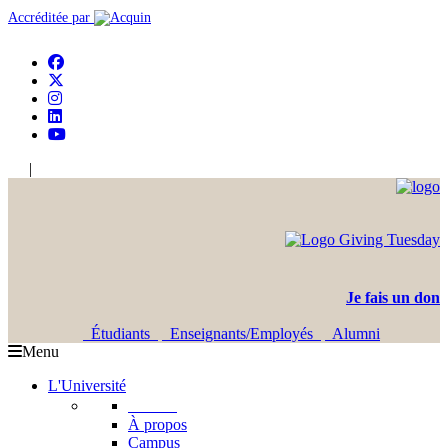
Accréditée par
|
En
Ar
Je fais un don
Étudiants
Enseignants/Employés
Alumni
Menu
L'Université
L'USJ
À propos
Campus