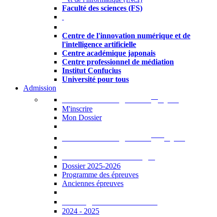
Faculté des sciences (FS)
Autres
Centre de l'innovation numérique et de
l'intelligence artificielle
Centre académique japonais
Centre professionnel de médiation
Institut Confucius
Université pour tous
Admission
er
Admission en ligne au 1
cycle
M'inscrire
Mon Dossier
ème
Admission en ligne au 2
cycle
Documents à télécharger
Dossier 2025-2026
Programme des épreuves
Anciennes épreuves
Catalogue des formations
2024 - 2025