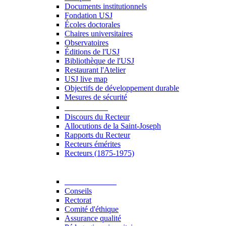
Documents institutionnels
Fondation USJ
Écoles doctorales
Chaires universitaires
Observatoires
Éditions de l'USJ
Bibliothèque de l'USJ
Restaurant l'Atelier
USJ live map
Objectifs de développement durable
Mesures de sécurité
Le Recteur
Discours du Recteur
Allocutions de la Saint-Joseph
Rapports du Recteur
Recteurs émérites
Recteurs (1875-1975)
Gouvernance
Conseils
Rectorat
Comité d'éthique
Assurance qualité