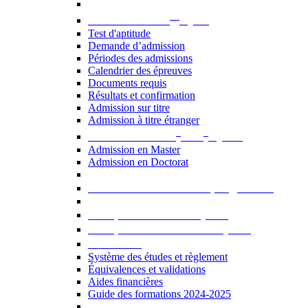
er
Admission au 1
cycle
Test d'aptitude
Demande d’admission
Périodes des admissions
Calendrier des épreuves
Documents requis
Résultats et confirmation
Admission sur titre
Admission à titre étranger
e
e
Admission aux 2
et 3
cycles
Admission en Master
Admission en Doctorat
Admission en cours de programme
UE optionnelles USJ [PDF]
UE optionnelles ouvertes [PDF]
À savoir...
Système des études et règlement
Équivalences et validations
Aides financières
Guide des formations 2024-2025