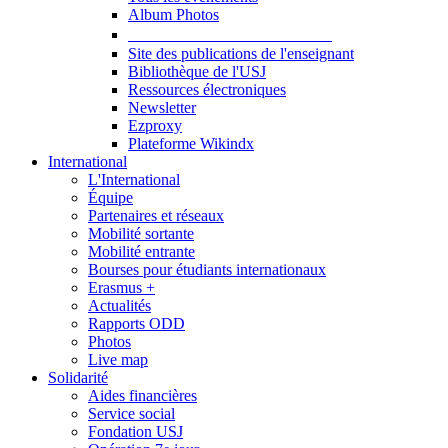
Album Photos
Publications et Ressources
Site des publications de l'enseignant
Bibliothèque de l'USJ
Ressources électroniques
Newsletter
Ezproxy
Plateforme Wikindx
International
L'International
Équipe
Partenaires et réseaux
Mobilité sortante
Mobilité entrante
Bourses pour étudiants internationaux
Erasmus +
Actualités
Rapports ODD
Photos
Live map
Solidarité
Aides financières
Service social
Fondation USJ