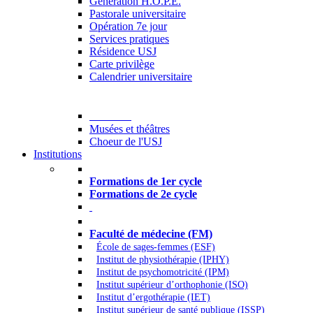
Generation H.O.P.E.
Pastorale universitaire
Opération 7e jour
Services pratiques
Résidence USJ
Carte privilège
Calendrier universitaire
Culture
Musées et théâtres
Choeur de l'USJ
Institutions
Formations à l’USJ
Formations de 1er cycle
Formations de 2e cycle
Médecine et Santé
Faculté de médecine (FM)
École de sages-femmes (ESF)
Institut de physiothérapie (IPHY)
Institut de psychomotricité (IPM)
Institut supérieur d’orthophonie (ISO)
Institut d’ergothérapie (IET)
Institut supérieur de santé publique (ISSP)