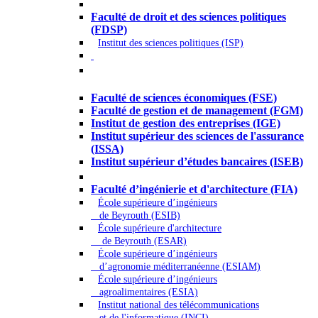
Droit - Sciences politiques
Faculté de droit et des sciences politiques
(FDSP)
Institut des sciences politiques (ISP)
Économie - Gestion - Banque -
Assurances
Faculté de sciences économiques (FSE)
Faculté de gestion et de management (FGM)
Institut de gestion des entreprises (IGE)
Institut supérieur des sciences de l'assurance
(ISSA)
Institut supérieur d’études bancaires (ISEB)
Ingénierie et technologie - Sciences
Faculté d’ingénierie et d'architecture (FIA)
École supérieure d’ingénieurs
de Beyrouth (ESIB)
École supérieure d'architecture
de Beyrouth (ESAR)
École supérieure d’ingénieurs
d’agronomie méditerranéenne (ESIAM)
École supérieure d’ingénieurs
agroalimentaires (ESIA)
Institut national des télécommunications
et de l'informatique (INCI)