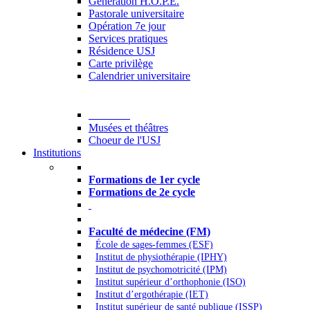
Generation H.O.P.E.
Pastorale universitaire
Opération 7e jour
Services pratiques
Résidence USJ
Carte privilège
Calendrier universitaire
Culture
Musées et théâtres
Choeur de l'USJ
Institutions
Formations à l’USJ
Formations de 1er cycle
Formations de 2e cycle
Médecine et Santé
Faculté de médecine (FM)
École de sages-femmes (ESF)
Institut de physiothérapie (IPHY)
Institut de psychomotricité (IPM)
Institut supérieur d’orthophonie (ISO)
Institut d’ergothérapie (IET)
Institut supérieur de santé publique (ISSP)