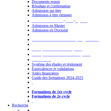
Documents requis
Résultats et confirmation
Admission sur titre
Admission à titre étranger
e
e
Admission aux 2
et 3
cycles
Admission en Master
Admission en Doctorat
Admission en cours de programme
UE optionnelles USJ [PDF]
UE optionnelles ouvertes [PDF]
À savoir...
Système des études et règlement
Équivalences et validations
Aides financières
Guide des formations 2024-2025
Formations à l’USJ
Formations de 1er cycle
Formations de 2e cycle
Recherche
La Recherche à l'USJ