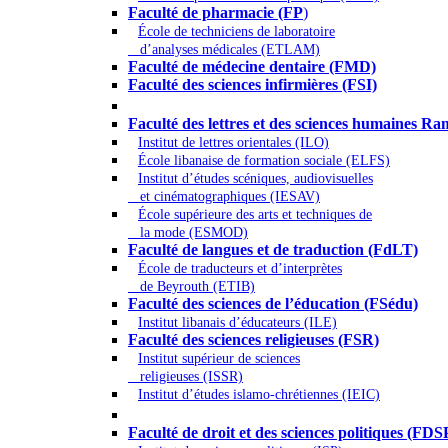
Faculté de pharmacie (FP
)
École de techniciens de laboratoire
d’analyses médicales (ETLAM)
Faculté de médecine dentaire (FMD)
Faculté des sciences infirmières (FSI)
Arts - Lettres et Sciences humaines - Scie
Faculté des lettres et des sciences humaines
Institut de lettres orientales (ILO)
École libanaise de formation sociale (ELFS)
Institut d’études scéniques, audiovisuelles
et cinématographiques (IESAV)
École supérieure des arts et techniques de
la mode (ESMOD)
Faculté de langues et de traduction (FdLT)
École de traducteurs et d’interprètes
de Beyrouth (ETIB)
Faculté des sciences de l’éducation (FSédu)
Institut libanais d’éducateurs (ILE)
Faculté des sciences religieuses (FSR)
Institut supérieur de sciences
religieuses (ISSR)
Institut d’études islamo-chrétiennes (IEIC)
Droit - Sciences politiques
Faculté de droit et des sciences politiques (FDS