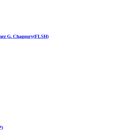
nces religieuses
 Ramez G. Chagoury(FLSH)
P)