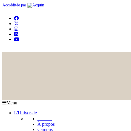
Accréditée par
|
En
Ar
Menu
L'Université
L'USJ
À propos
Campus