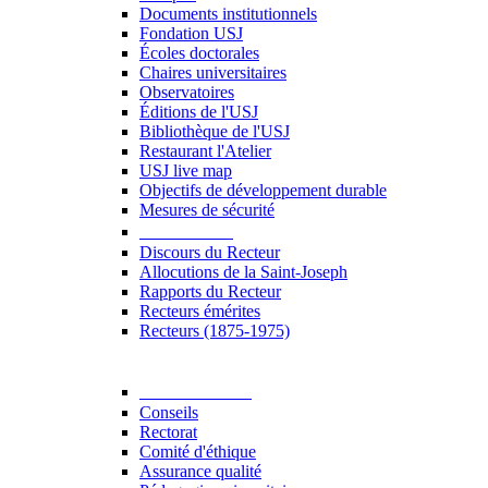
Documents institutionnels
Fondation USJ
Écoles doctorales
Chaires universitaires
Observatoires
Éditions de l'USJ
Bibliothèque de l'USJ
Restaurant l'Atelier
USJ live map
Objectifs de développement durable
Mesures de sécurité
Le Recteur
Discours du Recteur
Allocutions de la Saint-Joseph
Rapports du Recteur
Recteurs émérites
Recteurs (1875-1975)
Gouvernance
Conseils
Rectorat
Comité d'éthique
Assurance qualité