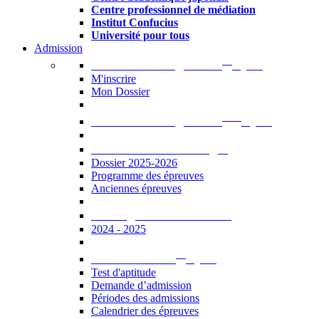
Centre professionnel de médiation
Institut Confucius
Université pour tous
Admission
er
Admission en ligne au 1
cycle
M'inscrire
Mon Dossier
ème
Admission en ligne au 2
cycle
Documents à télécharger
Dossier 2025-2026
Programme des épreuves
Anciennes épreuves
Catalogue des formations
2024 - 2025
er
Admission au 1
cycle
Test d'aptitude
Demande d’admission
Périodes des admissions
Calendrier des épreuves