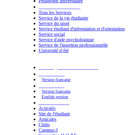
Pédagogie universitaire
Services étudiants
Tous les Services
Service de la vie étudiante
Service du sport
Service étudiant d'information et d'orientation
Service social
Service d'aide psychologique
Service de l'insertion professionnelle
Université d’été
Catalogue des formations
2023 - 2024
Version française
2024 - 2025
Version française
English version
Vie étudiante
Activités
Site de l'étudiant
Amicales
Clubs
Campus-J