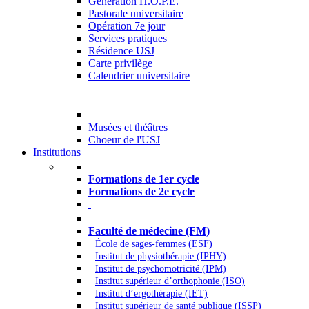
Generation H.O.P.E.
Pastorale universitaire
Opération 7e jour
Services pratiques
Résidence USJ
Carte privilège
Calendrier universitaire
Culture
Musées et théâtres
Choeur de l'USJ
Institutions
Formations à l’USJ
Formations de 1er cycle
Formations de 2e cycle
Médecine et Santé
Faculté de médecine (FM)
École de sages-femmes (ESF)
Institut de physiothérapie (IPHY)
Institut de psychomotricité (IPM)
Institut supérieur d’orthophonie (ISO)
Institut d’ergothérapie (IET)
Institut supérieur de santé publique (ISSP)