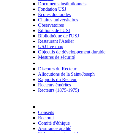
Documents institutionnels
Fondation USJ
Écoles doctorales
Chaires universitaires
Observatoires
Éditions de l'USJ
Bibliothèque de l'USJ
Restaurant l'Atelier
USJ live map
Objectifs de développement durable
Mesures de sécurité
Le Recteur
Discours du Recteur
Allocutions de la Saint-Joseph
Rapports du Recteur
Recteurs émérites
Recteurs (1875-1975)
Gouvernance
Conseils
Rectorat
Comité d'éthique
Assurance qualité