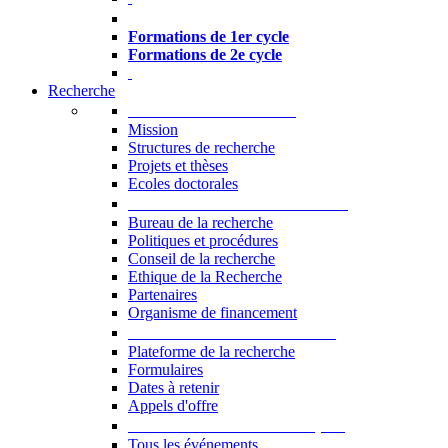
Formations à l’USJ
Formations de 1er cycle
Formations de 2e cycle
Recherche
La Recherche à l'USJ
Mission
Structures de recherche
Projets et thèses
Ecoles doctorales
Vice-rectorat à la Recherche
Bureau de la recherche
Politiques et procédures
Conseil de la recherche
Ethique de la Recherche
Partenaires
Organisme de financement
Plateforme de la recherche
Plateforme de la recherche
Formulaires
Dates à retenir
Appels d'offre
Manifestations Scientifiques
Tous les événements