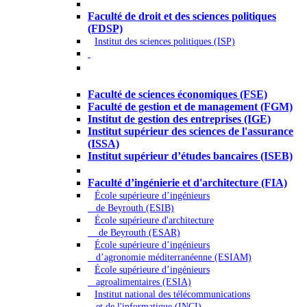
Droit - Sciences politiques
Faculté de droit et des sciences politiques
(FDSP)
Institut des sciences politiques (ISP)
Économie - Gestion - Banque -
Assurances
Faculté de sciences économiques (FSE)
Faculté de gestion et de management (FGM)
Institut de gestion des entreprises (IGE)
Institut supérieur des sciences de l'assurance
(ISSA)
Institut supérieur d’études bancaires (ISEB)
Ingénierie et technologie - Sciences
Faculté d’ingénierie et d'architecture (FIA)
École supérieure d’ingénieurs
de Beyrouth (ESIB)
École supérieure d'architecture
de Beyrouth (ESAR)
École supérieure d’ingénieurs
d’agronomie méditerranéenne (ESIAM)
École supérieure d’ingénieurs
agroalimentaires (ESIA)
Institut national des télécommunications
et de l'informatique (INCI)