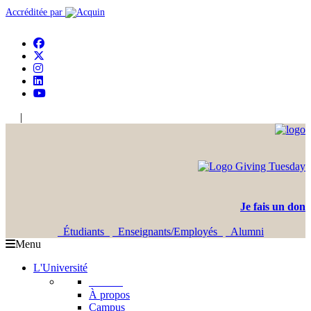
Accréditée par
|
En
Ar
Je fais un don
Étudiants
Enseignants/Employés
Alumni
Menu
L'Université
L'USJ
À propos
Campus