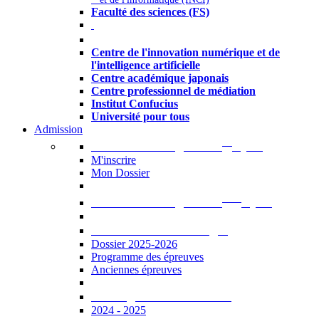
Faculté des sciences (FS)
Autres
Centre de l'innovation numérique et de
l'intelligence artificielle
Centre académique japonais
Centre professionnel de médiation
Institut Confucius
Université pour tous
Admission
er
Admission en ligne au 1
cycle
M'inscrire
Mon Dossier
ème
Admission en ligne au 2
cycle
Documents à télécharger
Dossier 2025-2026
Programme des épreuves
Anciennes épreuves
Catalogue des formations
2024 - 2025