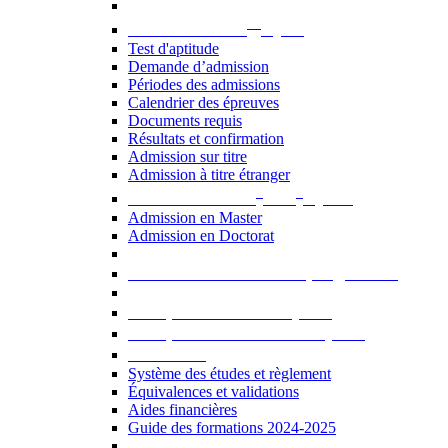
er
Admission au 1
cycle
Test d'aptitude
Demande d’admission
Périodes des admissions
Calendrier des épreuves
Documents requis
Résultats et confirmation
Admission sur titre
Admission à titre étranger
e
e
Admission aux 2
et 3
cycles
Admission en Master
Admission en Doctorat
Admission en cours de programme
UE optionnelles USJ [PDF]
UE optionnelles ouvertes [PDF]
À savoir...
Système des études et règlement
Équivalences et validations
Aides financières
Guide des formations 2024-2025