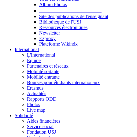
Album Photos
Publications et Ressources
Site des publications de l'enseignant
Bibliothèque de l'USJ
Ressources électroniques
Newsletter
Ezproxy
Plateforme Wikindx
International
L'International
Équipe
Partenaires et réseaux
Mobilité sortante
Mobilité entrante
Bourses pour étudiants internationaux
Erasmus +
Actualités
Rapports ODD
Photos
Live map
Solidarité
Aides financières
Service social
Fondation USJ