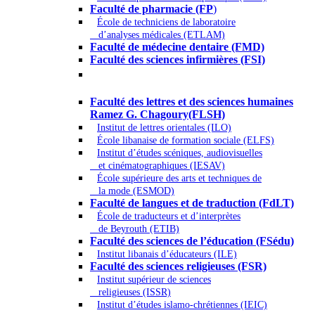
Faculté de pharmacie (FP
)
École de techniciens de laboratoire
d’analyses médicales (ETLAM)
Faculté de médecine dentaire (FMD)
Faculté des sciences infirmières (FSI)
Arts - Lettres et Sciences humaines -
Sciences religieuses
Faculté des lettres et des sciences humaines
Ramez G. Chagoury(FLSH)
Institut de lettres orientales (ILO)
École libanaise de formation sociale (ELFS)
Institut d’études scéniques, audiovisuelles
et cinématographiques (IESAV)
École supérieure des arts et techniques de
la mode (ESMOD)
Faculté de langues et de traduction (FdLT)
École de traducteurs et d’interprètes
de Beyrouth (ETIB)
Faculté des sciences de l’éducation (FSédu)
Institut libanais d’éducateurs (ILE)
Faculté des sciences religieuses (FSR)
Institut supérieur de sciences
religieuses (ISSR)
Institut d’études islamo-chrétiennes (IEIC)