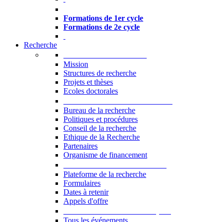
Formations à l’USJ
Formations de 1er cycle
Formations de 2e cycle
Recherche
La Recherche à l'USJ
Mission
Structures de recherche
Projets et thèses
Ecoles doctorales
Vice-rectorat à la Recherche
Bureau de la recherche
Politiques et procédures
Conseil de la recherche
Ethique de la Recherche
Partenaires
Organisme de financement
Plateforme de la recherche
Plateforme de la recherche
Formulaires
Dates à retenir
Appels d'offre
Manifestations Scientifiques
Tous les événements