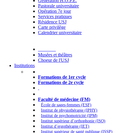
Generation H.O.P.E.
Pastorale universitaire
Opération 7e jour
Services pratiques
Résidence USJ
Carte privilège
Calendrier universitaire
Culture
Musées et théâtres
Choeur de l'USJ
Institutions
Formations à l’USJ
Formations de 1er cycle
Formations de 2e cycle
Médecine et Santé
Faculté de médecine (FM)
École de sages-femmes (ESF)
Institut de physiothérapie (IPHY)
Institut de psychomotricité (IPM)
Institut supérieur d’orthophonie (ISO)
Institut d’ergothérapie (IET)
Institut supérieur de santé publique (ISSP)