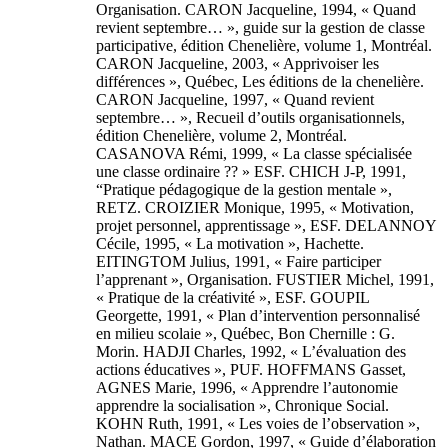
Organisation. CARON Jacqueline, 1994, « Quand
revient septembre… », guide sur la gestion de classe
participative, édition Chenelière, volume 1, Montréal.
CARON Jacqueline, 2003, « Apprivoiser les
différences », Québec, Les éditions de la chenelière.
CARON Jacqueline, 1997, « Quand revient
septembre… », Recueil d’outils organisationnels,
édition Chenelière, volume 2, Montréal.
CASANOVA Rémi, 1999, « La classe spécialisée
une classe ordinaire ?? » ESF. CHICH J-P, 1991,
“Pratique pédagogique de la gestion mentale »,
RETZ. CROIZIER Monique, 1995, « Motivation,
projet personnel, apprentissage », ESF. DELANNOY
Cécile, 1995, « La motivation », Hachette.
EITINGTOM Julius, 1991, « Faire participer
l’apprenant », Organisation. FUSTIER Michel, 1991,
« Pratique de la créativité », ESF. GOUPIL
Georgette, 1991, « Plan d’intervention personnalisé
en milieu scolaie », Québec, Bon Chernille : G.
Morin. HADJI Charles, 1992, « L’évaluation des
actions éducatives », PUF. HOFFMANS Gasset,
AGNES Marie, 1996, « Apprendre l’autonomie
apprendre la socialisation », Chronique Social.
KOHN Ruth, 1991, « Les voies de l’observation »,
Nathan. MACE Gordon, 1997, « Guide d’élaboration