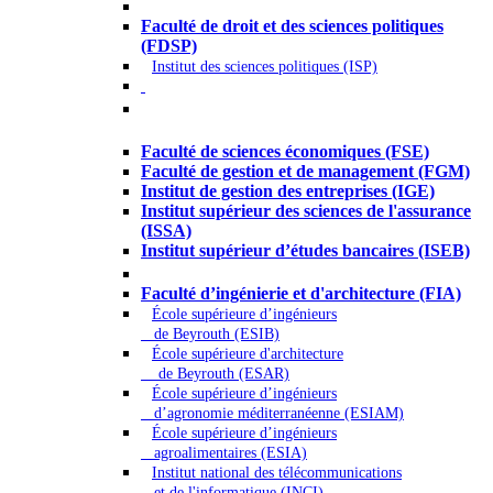
Droit - Sciences politiques
Faculté de droit et des sciences politiques
(FDSP)
Institut des sciences politiques (ISP)
Économie - Gestion - Banque -
Assurances
Faculté de sciences économiques (FSE)
Faculté de gestion et de management (FGM)
Institut de gestion des entreprises (IGE)
Institut supérieur des sciences de l'assurance
(ISSA)
Institut supérieur d’études bancaires (ISEB)
Ingénierie et technologie - Sciences
Faculté d’ingénierie et d'architecture (FIA)
École supérieure d’ingénieurs
de Beyrouth (ESIB)
École supérieure d'architecture
de Beyrouth (ESAR)
École supérieure d’ingénieurs
d’agronomie méditerranéenne (ESIAM)
École supérieure d’ingénieurs
agroalimentaires (ESIA)
Institut national des télécommunications
et de l'informatique (INCI)