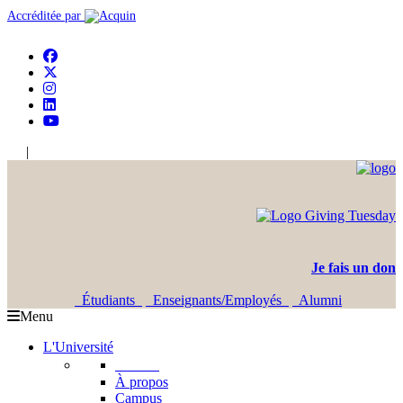
Accréditée par
|
En
Ar
Je fais un don
Étudiants
Enseignants/Employés
Alumni
Menu
L'Université
L'USJ
À propos
Campus