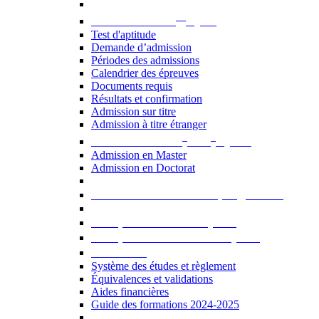
er
Admission au 1
cycle
Test d'aptitude
Demande d’admission
Périodes des admissions
Calendrier des épreuves
Documents requis
Résultats et confirmation
Admission sur titre
Admission à titre étranger
e
e
Admission aux 2
et 3
cycles
Admission en Master
Admission en Doctorat
Admission en cours de programme
UE optionnelles USJ [PDF]
UE optionnelles ouvertes [PDF]
À savoir...
Système des études et règlement
Équivalences et validations
Aides financières
Guide des formations 2024-2025