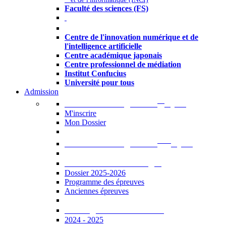
Faculté des sciences (FS)
Autres
Centre de l'innovation numérique et de
l'intelligence artificielle
Centre académique japonais
Centre professionnel de médiation
Institut Confucius
Université pour tous
Admission
er
Admission en ligne au 1
cycle
M'inscrire
Mon Dossier
ème
Admission en ligne au 2
cycle
Documents à télécharger
Dossier 2025-2026
Programme des épreuves
Anciennes épreuves
Catalogue des formations
2024 - 2025