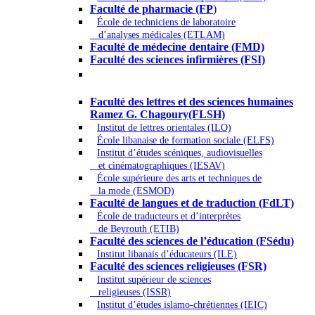
Faculté de pharmacie (FP
)
École de techniciens de laboratoire
d’analyses médicales (ETLAM)
Faculté de médecine dentaire (FMD)
Faculté des sciences infirmières (FSI)
Arts - Lettres et Sciences humaines -
Sciences religieuses
Faculté des lettres et des sciences humaines
Ramez G. Chagoury(FLSH)
Institut de lettres orientales (ILO)
École libanaise de formation sociale (ELFS)
Institut d’études scéniques, audiovisuelles
et cinématographiques (IESAV)
École supérieure des arts et techniques de
la mode (ESMOD)
Faculté de langues et de traduction (FdLT)
École de traducteurs et d’interprètes
de Beyrouth (ETIB)
Faculté des sciences de l’éducation (FSédu)
Institut libanais d’éducateurs (ILE)
Faculté des sciences religieuses (FSR)
Institut supérieur de sciences
religieuses (ISSR)
Institut d’études islamo-chrétiennes (IEIC)