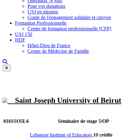
Opération 7e jour
Pour vos donations
USJ en mission
Guide de l'engagement solidaire et citoyen
Formation Professionnelle
Centre de formation professionnelle [CFP]
USJ 150
HDF
Hôtel-Dieu de France
Centre de Médecine de Famille
Saint Joseph University of Beirut
016SSO5L6
Séminaire de stage 5/OP
Lebanese Institute of Educators
10 crédits