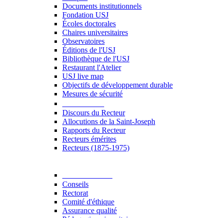
Documents institutionnels
Fondation USJ
Écoles doctorales
Chaires universitaires
Observatoires
Éditions de l'USJ
Bibliothèque de l'USJ
Restaurant l'Atelier
USJ live map
Objectifs de développement durable
Mesures de sécurité
Le Recteur
Discours du Recteur
Allocutions de la Saint-Joseph
Rapports du Recteur
Recteurs émérites
Recteurs (1875-1975)
Gouvernance
Conseils
Rectorat
Comité d'éthique
Assurance qualité