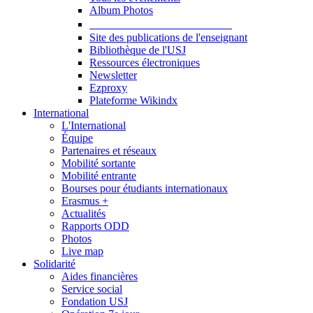
Album Photos
Publications et Ressources
Site des publications de l'enseignant
Bibliothèque de l'USJ
Ressources électroniques
Newsletter
Ezproxy
Plateforme Wikindx
International
L'International
Équipe
Partenaires et réseaux
Mobilité sortante
Mobilité entrante
Bourses pour étudiants internationaux
Erasmus +
Actualités
Rapports ODD
Photos
Live map
Solidarité
Aides financières
Service social
Fondation USJ