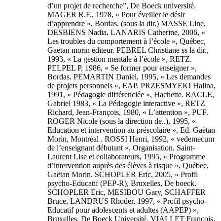
d’un projet de recherche”, De Boeck université.
MAGER R.F., 1978, « Pour éveiller le désir
d’apprendre », Bordas. (sous la dir.) MASSE Line,
DESBIENS Nadia, LANARIS Catherine, 2006, «
Les troubles du comportement à l’école », Québec,
Gaëtan morin éditeur. PEBREL Christiane ss la dir.,
1993, « La gestion mentale à l’école », RETZ.
PELPEL P, 1986, « Se former pour enseigner »,
Bordas. PEMARTIN Daniel, 1995, « Les demandes
de projets personnels », EAP. PRZESMYEKI Halina,
1991, « Pédagogie différenciée », Hachette. RACLE,
Gabriel 1983, « La Pédagogie interactive », RETZ
Richard, Jean-François, 1980, « L’attention », PUF.
ROGER Nicole (sous la direction de..), 1995, «
Education et intervention au préscolaire », Ed. Gaëtan
Morin, Montréal . ROSSI Henri, 1992, « vedemecum
de l’enseignant débutant », Organisation. Saint-
Laurent Lise et collaborateurs, 1995, « Programme
d’intervention auprès des élèves à risque », Québec,
Gaëtan Morin. SCHOPLER Eric, 2005, « Profil
psycho-Educatif (PEP-R), Bruxelles, De boeck.
SCHOPLER Eric, MESIBOU Gary, SCHAFFER
Bruce, LANDRUS Rhoder, 1997, « Profil psycho-
Educatif pour adolescents et adultes (AAPEP) »,
Bruxelles, De Boeck Université. VIALLET François,