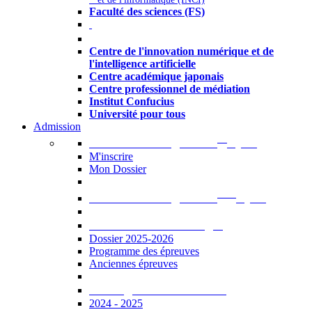
Faculté des sciences (FS)
Autres
Centre de l'innovation numérique et de
l'intelligence artificielle
Centre académique japonais
Centre professionnel de médiation
Institut Confucius
Université pour tous
Admission
er
Admission en ligne au 1
cycle
M'inscrire
Mon Dossier
ème
Admission en ligne au 2
cycle
Documents à télécharger
Dossier 2025-2026
Programme des épreuves
Anciennes épreuves
Catalogue des formations
2024 - 2025