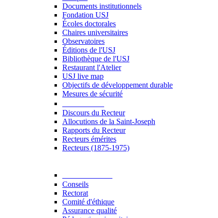
Documents institutionnels
Fondation USJ
Écoles doctorales
Chaires universitaires
Observatoires
Éditions de l'USJ
Bibliothèque de l'USJ
Restaurant l'Atelier
USJ live map
Objectifs de développement durable
Mesures de sécurité
Le Recteur
Discours du Recteur
Allocutions de la Saint-Joseph
Rapports du Recteur
Recteurs émérites
Recteurs (1875-1975)
Gouvernance
Conseils
Rectorat
Comité d'éthique
Assurance qualité