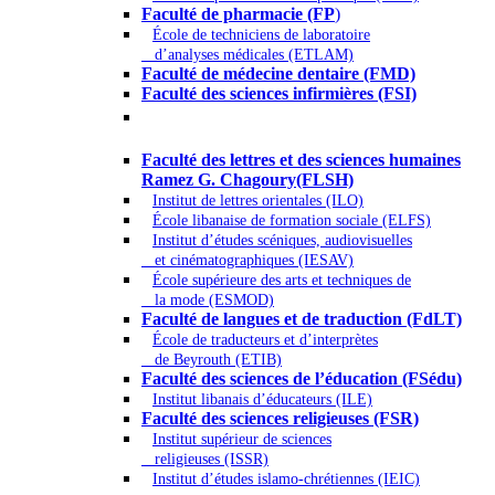
Faculté de pharmacie (FP
)
École de techniciens de laboratoire
d’analyses médicales (ETLAM)
Faculté de médecine dentaire (FMD)
Faculté des sciences infirmières (FSI)
Arts - Lettres et Sciences humaines -
Sciences religieuses
Faculté des lettres et des sciences humaines
Ramez G. Chagoury(FLSH)
Institut de lettres orientales (ILO)
École libanaise de formation sociale (ELFS)
Institut d’études scéniques, audiovisuelles
et cinématographiques (IESAV)
École supérieure des arts et techniques de
la mode (ESMOD)
Faculté de langues et de traduction (FdLT)
École de traducteurs et d’interprètes
de Beyrouth (ETIB)
Faculté des sciences de l’éducation (FSédu)
Institut libanais d’éducateurs (ILE)
Faculté des sciences religieuses (FSR)
Institut supérieur de sciences
religieuses (ISSR)
Institut d’études islamo-chrétiennes (IEIC)