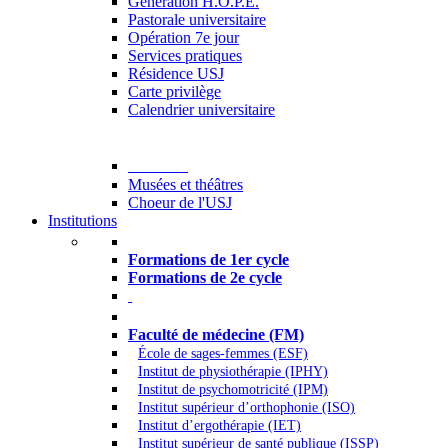
Generation H.O.P.E.
Pastorale universitaire
Opération 7e jour
Services pratiques
Résidence USJ
Carte privilège
Calendrier universitaire
Culture
Musées et théâtres
Choeur de l'USJ
Institutions
Formations à l’USJ
Formations de 1er cycle
Formations de 2e cycle
Médecine et Santé
Faculté de médecine (FM)
École de sages-femmes (ESF)
Institut de physiothérapie (IPHY)
Institut de psychomotricité (IPM)
Institut supérieur d’orthophonie (ISO)
Institut d’ergothérapie (IET)
Institut supérieur de santé publique (ISSP)