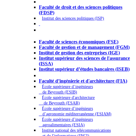
Droit - Sciences politiques
Faculté de droit et des sciences politiques
(FDSP)
Institut des sciences politiques (ISP)
Économie - Gestion - Banque -
Assurances
Faculté de sciences économiques (FSE)
Faculté de gestion et de management (FGM)
Institut de gestion des entreprises (IGE)
Institut supérieur des sciences de l'assurance
(ISSA)
Institut supérieur d’études bancaires (ISEB)
Ingénierie et technologie - Sciences
Faculté d’ingénierie et d'architecture (FIA)
École supérieure d’ingénieurs
de Beyrouth (ESIB)
École supérieure d'architecture
de Beyrouth (ESAR)
École supérieure d’ingénieurs
d’agronomie méditerranéenne (ESIAM)
École supérieure d’ingénieurs
agroalimentaires (ESIA)
Institut national des télécommunications
et de l'informatique (INCI)