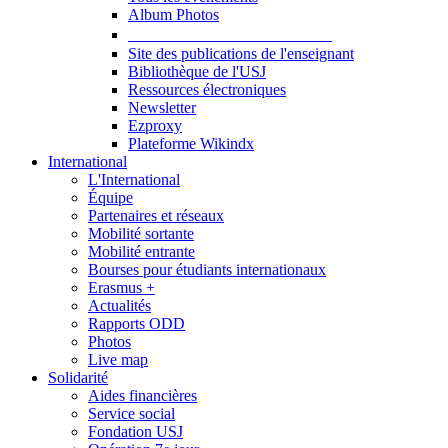
Album Photos
Publications et Ressources
Site des publications de l'enseignant
Bibliothèque de l'USJ
Ressources électroniques
Newsletter
Ezproxy
Plateforme Wikindx
International
L'International
Équipe
Partenaires et réseaux
Mobilité sortante
Mobilité entrante
Bourses pour étudiants internationaux
Erasmus +
Actualités
Rapports ODD
Photos
Live map
Solidarité
Aides financières
Service social
Fondation USJ