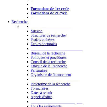
Formations à l’USJ
Formations de 1er cycle
Formations de 2e cycle
Recherche
La Recherche à l'USJ
Mission
Structures de recherche
Projets et thèses
Ecoles doctorales
Vice-rectorat à la Recherche
Bureau de la recherche
Politiques et procédures
Conseil de la recherche
Ethique de la Recherche
Partenaires
Organisme de financement
Plateforme de la recherche
Plateforme de la recherche
Formulaires
Dates à retenir
Appels d'offre
Manifestations Scientifiques
Tous les événements