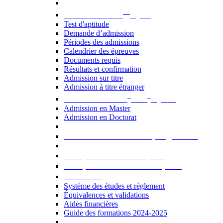
er
Admission au 1
cycle
Test d'aptitude
Demande d’admission
Périodes des admissions
Calendrier des épreuves
Documents requis
Résultats et confirmation
Admission sur titre
Admission à titre étranger
e
e
Admission aux 2
et 3
cycles
Admission en Master
Admission en Doctorat
Admission en cours de programme
UE optionnelles USJ [PDF]
UE optionnelles ouvertes [PDF]
À savoir...
Système des études et règlement
Équivalences et validations
Aides financières
Guide des formations 2024-2025