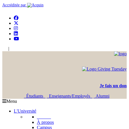
Accréditée par
|
En
Ar
Je fais un don
Étudiants
Enseignants/Employés
Alumni
Menu
L'Université
L'USJ
À propos
Campus