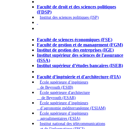
Droit - Sciences politiques
Faculté de droit et des sciences politiques
(FDSP)
Institut des sciences politiques (ISP)
Économie - Gestion - Banque -
Assurances
Faculté de sciences économiques (FSE)
Faculté de gestion et de management (FGM)
Institut de gestion des entreprises (IGE)
Institut supérieur des sciences de l'assurance
(ISSA)
Institut supérieur d’études bancaires (ISEB)
Ingénierie et technologie - Sciences
Faculté d’ingénierie et d'architecture (FIA)
École supérieure d’ingénieurs
de Beyrouth (ESIB)
École supérieure d'architecture
de Beyrouth (ESAR)
École supérieure d’ingénieurs
d’agronomie méditerranéenne (ESIAM)
École supérieure d’ingénieurs
agroalimentaires (ESIA)
Institut national des télécommunications
et de l'informatique (INCI)