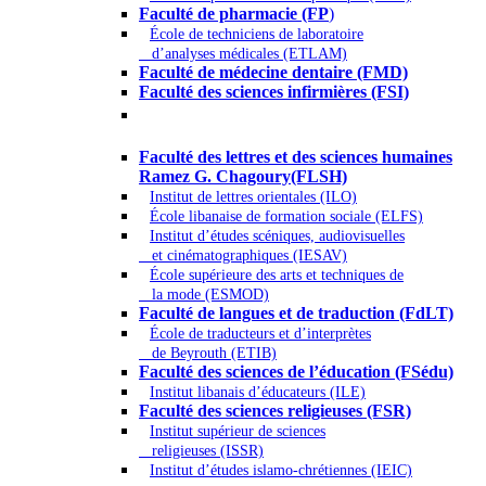
Faculté de pharmacie (FP
)
École de techniciens de laboratoire
d’analyses médicales (ETLAM)
Faculté de médecine dentaire (FMD)
Faculté des sciences infirmières (FSI)
Arts - Lettres et Sciences humaines -
Sciences religieuses
Faculté des lettres et des sciences humaines
Ramez G. Chagoury(FLSH)
Institut de lettres orientales (ILO)
École libanaise de formation sociale (ELFS)
Institut d’études scéniques, audiovisuelles
et cinématographiques (IESAV)
École supérieure des arts et techniques de
la mode (ESMOD)
Faculté de langues et de traduction (FdLT)
École de traducteurs et d’interprètes
de Beyrouth (ETIB)
Faculté des sciences de l’éducation (FSédu)
Institut libanais d’éducateurs (ILE)
Faculté des sciences religieuses (FSR)
Institut supérieur de sciences
religieuses (ISSR)
Institut d’études islamo-chrétiennes (IEIC)