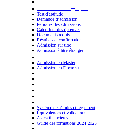
er
Admission au 1
cycle
Test d'aptitude
Demande d’admission
Périodes des admissions
Calendrier des épreuves
Documents requis
Résultats et confirmation
Admission sur titre
Admission à titre étranger
e
e
Admission aux 2
et 3
cycles
Admission en Master
Admission en Doctorat
Admission en cours de programme
UE optionnelles USJ [PDF]
UE optionnelles ouvertes [PDF]
À savoir...
Système des études et règlement
Équivalences et validations
Aides financières
Guide des formations 2024-2025