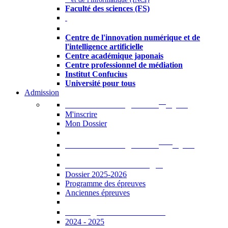
Faculté des sciences (FS)
Autres
Centre de l'innovation numérique et de
l'intelligence artificielle
Centre académique japonais
Centre professionnel de médiation
Institut Confucius
Université pour tous
Admission
er
Admission en ligne au 1
cycle
M'inscrire
Mon Dossier
ème
Admission en ligne au 2
cycle
Documents à télécharger
Dossier 2025-2026
Programme des épreuves
Anciennes épreuves
Catalogue des formations
2024 - 2025