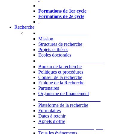
Formations à l’USJ
Formations de 1er cycle
Formations de 2e cycle
Recherche
La Recherche à l'USJ
Mission
Structures de recherche
Projets et thèses
Ecoles doctorales
Vice-rectorat à la Recherche
Bureau de la recherche
Politiques et procédures
Conseil de la recherche
Ethique de la Recherche
Partenaires
Organisme de financement
Plateforme de la recherche
Plateforme de la recherche
Formulaires
Dates à retenir
Appels d'offre
Manifestations Scientifiques
Tous les événements