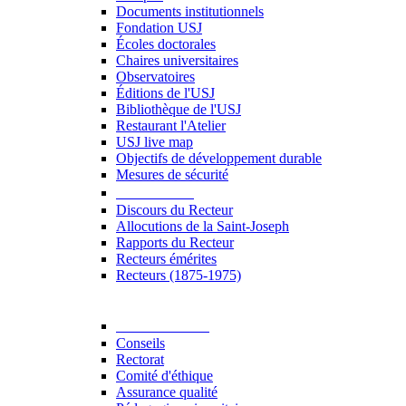
Documents institutionnels
Fondation USJ
Écoles doctorales
Chaires universitaires
Observatoires
Éditions de l'USJ
Bibliothèque de l'USJ
Restaurant l'Atelier
USJ live map
Objectifs de développement durable
Mesures de sécurité
Le Recteur
Discours du Recteur
Allocutions de la Saint-Joseph
Rapports du Recteur
Recteurs émérites
Recteurs (1875-1975)
Gouvernance
Conseils
Rectorat
Comité d'éthique
Assurance qualité