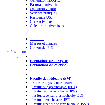
Generation H.O.P.E.
Pastorale universitaire
Opération 7e jour
Services pratiques
Résidence USJ
Carte privilège
Calendrier universitaire
Culture
Musées et théâtres
Choeur de l'USJ
Institutions
Formations à l’USJ
Formations de 1er cycle
Formations de 2e cycle
Médecine et Santé
Faculté de médecine (FM)
École de sages-femmes (ESF)
Institut de physiothérapie (IPHY)
Institut de psychomotricité (IPM)
Institut supérieur d’orthophonie (ISO)
Institut d’ergothérapie (IET)
Institut supérieur de santé publique (ISSP)