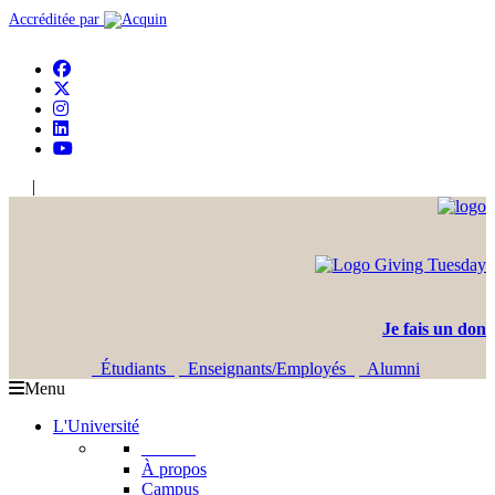
Accréditée par
|
En
Ar
Je fais un don
Étudiants
Enseignants/Employés
Alumni
Menu
L'Université
L'USJ
À propos
Campus