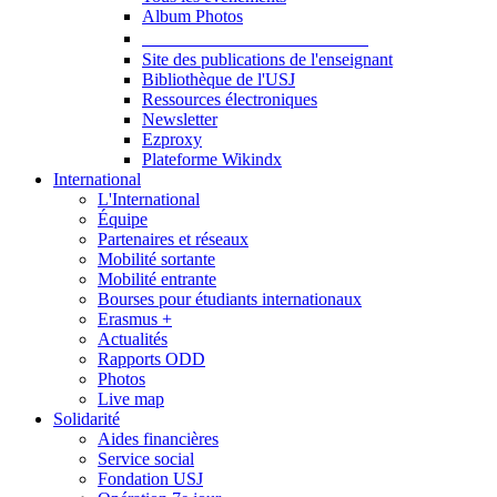
Album Photos
Publications et Ressources
Site des publications de l'enseignant
Bibliothèque de l'USJ
Ressources électroniques
Newsletter
Ezproxy
Plateforme Wikindx
International
L'International
Équipe
Partenaires et réseaux
Mobilité sortante
Mobilité entrante
Bourses pour étudiants internationaux
Erasmus +
Actualités
Rapports ODD
Photos
Live map
Solidarité
Aides financières
Service social
Fondation USJ