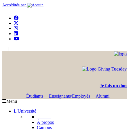
Accréditée par
|
En
Ar
Je fais un don
Étudiants
Enseignants/Employés
Alumni
Menu
L'Université
L'USJ
À propos
Campus