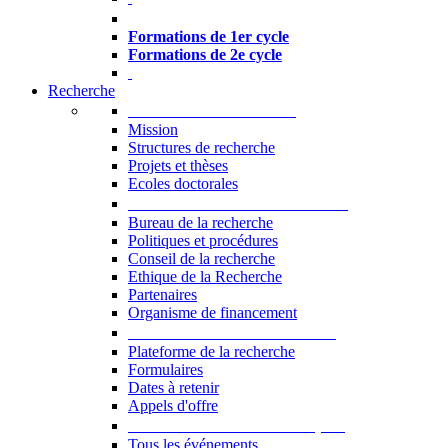
Formations à l’USJ
Formations de 1er cycle
Formations de 2e cycle
Recherche
La Recherche à l'USJ
Mission
Structures de recherche
Projets et thèses
Ecoles doctorales
Vice-rectorat à la Recherche
Bureau de la recherche
Politiques et procédures
Conseil de la recherche
Ethique de la Recherche
Partenaires
Organisme de financement
Plateforme de la recherche
Plateforme de la recherche
Formulaires
Dates à retenir
Appels d'offre
Manifestations Scientifiques
Tous les événements