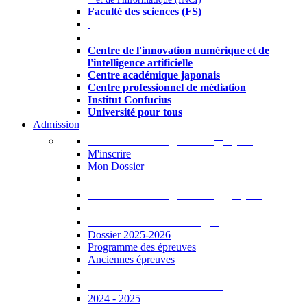
Faculté des sciences (FS)
Autres
Centre de l'innovation numérique et de
l'intelligence artificielle
Centre académique japonais
Centre professionnel de médiation
Institut Confucius
Université pour tous
Admission
er
Admission en ligne au 1
cycle
M'inscrire
Mon Dossier
ème
Admission en ligne au 2
cycle
Documents à télécharger
Dossier 2025-2026
Programme des épreuves
Anciennes épreuves
Catalogue des formations
2024 - 2025