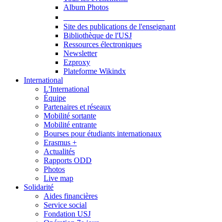
Album Photos
Publications et Ressources
Site des publications de l'enseignant
Bibliothèque de l'USJ
Ressources électroniques
Newsletter
Ezproxy
Plateforme Wikindx
International
L'International
Équipe
Partenaires et réseaux
Mobilité sortante
Mobilité entrante
Bourses pour étudiants internationaux
Erasmus +
Actualités
Rapports ODD
Photos
Live map
Solidarité
Aides financières
Service social
Fondation USJ