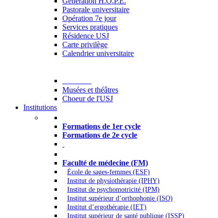
Generation H.O.P.E.
Pastorale universitaire
Opération 7e jour
Services pratiques
Résidence USJ
Carte privilège
Calendrier universitaire
Culture
Musées et théâtres
Choeur de l'USJ
Institutions
Formations à l’USJ
Formations de 1er cycle
Formations de 2e cycle
Médecine et Santé
Faculté de médecine (FM)
École de sages-femmes (ESF)
Institut de physiothérapie (IPHY)
Institut de psychomotricité (IPM)
Institut supérieur d’orthophonie (ISO)
Institut d’ergothérapie (IET)
Institut supérieur de santé publique (ISSP)