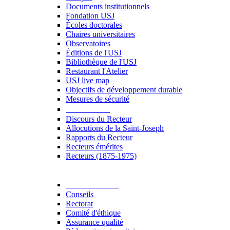
Documents institutionnels
Fondation USJ
Écoles doctorales
Chaires universitaires
Observatoires
Éditions de l'USJ
Bibliothèque de l'USJ
Restaurant l'Atelier
USJ live map
Objectifs de développement durable
Mesures de sécurité
Le Recteur
Discours du Recteur
Allocutions de la Saint-Joseph
Rapports du Recteur
Recteurs émérites
Recteurs (1875-1975)
Gouvernance
Conseils
Rectorat
Comité d'éthique
Assurance qualité