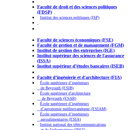
Droit - Sciences politiques
Faculté de droit et des sciences politiques
(FDSP)
Institut des sciences politiques (ISP)
Économie - Gestion - Banque -
Assurances
Faculté de sciences économiques (FSE)
Faculté de gestion et de management (FGM)
Institut de gestion des entreprises (IGE)
Institut supérieur des sciences de l'assurance
(ISSA)
Institut supérieur d’études bancaires (ISEB)
Ingénierie et technologie - Sciences
Faculté d’ingénierie et d'architecture (FIA)
École supérieure d’ingénieurs
de Beyrouth (ESIB)
École supérieure d'architecture
de Beyrouth (ESAR)
École supérieure d’ingénieurs
d’agronomie méditerranéenne (ESIAM)
École supérieure d’ingénieurs
agroalimentaires (ESIA)
Institut national des télécommunications
et de l'informatique (INCI)