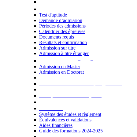
er
Admission au 1
cycle
Test d'aptitude
Demande d’admission
Périodes des admissions
Calendrier des épreuves
Documents requis
Résultats et confirmation
Admission sur titre
Admission à titre étranger
e
e
Admission aux 2
et 3
cycles
Admission en Master
Admission en Doctorat
Admission en cours de programme
UE optionnelles USJ [PDF]
UE optionnelles ouvertes [PDF]
À savoir...
Système des études et règlement
Équivalences et validations
Aides financières
Guide des formations 2024-2025