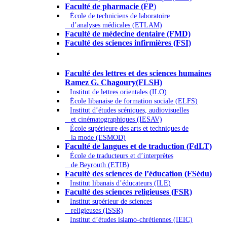
Faculté de pharmacie (FP
)
École de techniciens de laboratoire
d’analyses médicales (ETLAM)
Faculté de médecine dentaire (FMD)
Faculté des sciences infirmières (FSI)
Arts - Lettres et Sciences humaines -
Sciences religieuses
Faculté des lettres et des sciences humaines
Ramez G. Chagoury(FLSH)
Institut de lettres orientales (ILO)
École libanaise de formation sociale (ELFS)
Institut d’études scéniques, audiovisuelles
et cinématographiques (IESAV)
École supérieure des arts et techniques de
la mode (ESMOD)
Faculté de langues et de traduction (FdLT)
École de traducteurs et d’interprètes
de Beyrouth (ETIB)
Faculté des sciences de l’éducation (FSédu)
Institut libanais d’éducateurs (ILE)
Faculté des sciences religieuses (FSR)
Institut supérieur de sciences
religieuses (ISSR)
Institut d’études islamo-chrétiennes (IEIC)