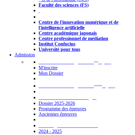
Faculté des sciences (FS)
Autres
Centre de l'innovation numérique et de
l'intelligence artificielle
Centre académique japonais
Centre professionnel de médiation
Institut Confucius
Université pour tous
Admission
er
Admission en ligne au 1
cycle
M'inscrire
Mon Dossier
ème
Admission en ligne au 2
cycle
Documents à télécharger
Dossier 2025-2026
Programme des épreuves
Anciennes épreuves
Catalogue des formations
2024 - 2025