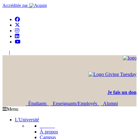
Accréditée par
|
En
Ar
Je fais un don
Étudiants
Enseignants/Employés
Alumni
Menu
L'Université
L'USJ
À propos
Campus