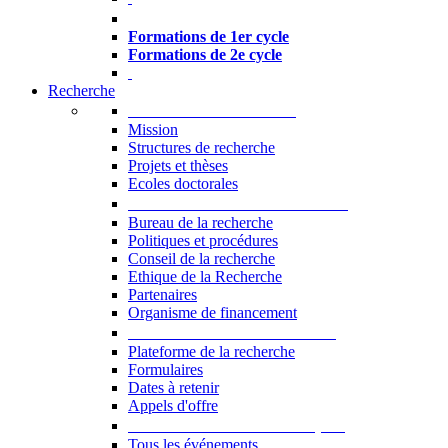
Formations à l’USJ
Formations de 1er cycle
Formations de 2e cycle
Recherche
La Recherche à l'USJ
Mission
Structures de recherche
Projets et thèses
Ecoles doctorales
Vice-rectorat à la Recherche
Bureau de la recherche
Politiques et procédures
Conseil de la recherche
Ethique de la Recherche
Partenaires
Organisme de financement
Plateforme de la recherche
Plateforme de la recherche
Formulaires
Dates à retenir
Appels d'offre
Manifestations Scientifiques
Tous les événements