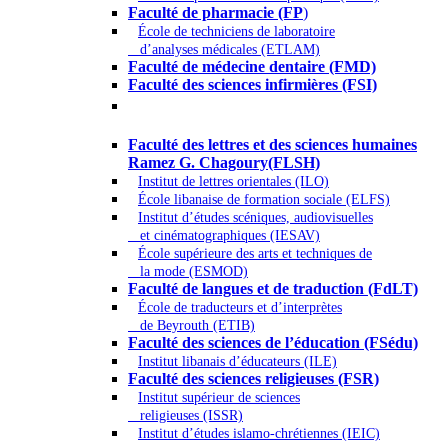
Faculté de pharmacie (FP
)
École de techniciens de laboratoire
d’analyses médicales (ETLAM)
Faculté de médecine dentaire (FMD)
Faculté des sciences infirmières (FSI)
Arts - Lettres et Sciences humaines -
Sciences religieuses
Faculté des lettres et des sciences humaines
Ramez G. Chagoury(FLSH)
Institut de lettres orientales (ILO)
École libanaise de formation sociale (ELFS)
Institut d’études scéniques, audiovisuelles
et cinématographiques (IESAV)
École supérieure des arts et techniques de
la mode (ESMOD)
Faculté de langues et de traduction (FdLT)
École de traducteurs et d’interprètes
de Beyrouth (ETIB)
Faculté des sciences de l’éducation (FSédu)
Institut libanais d’éducateurs (ILE)
Faculté des sciences religieuses (FSR)
Institut supérieur de sciences
religieuses (ISSR)
Institut d’études islamo-chrétiennes (IEIC)