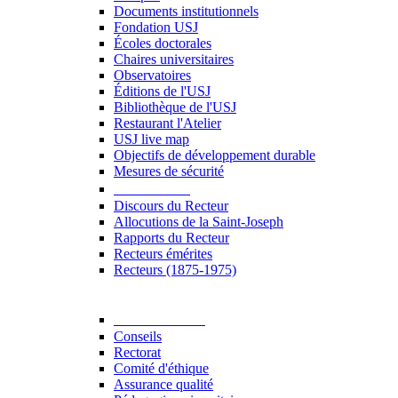
Documents institutionnels
Fondation USJ
Écoles doctorales
Chaires universitaires
Observatoires
Éditions de l'USJ
Bibliothèque de l'USJ
Restaurant l'Atelier
USJ live map
Objectifs de développement durable
Mesures de sécurité
Le Recteur
Discours du Recteur
Allocutions de la Saint-Joseph
Rapports du Recteur
Recteurs émérites
Recteurs (1875-1975)
Gouvernance
Conseils
Rectorat
Comité d'éthique
Assurance qualité