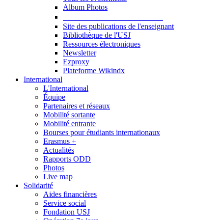
Album Photos
Publications et Ressources
Site des publications de l'enseignant
Bibliothèque de l'USJ
Ressources électroniques
Newsletter
Ezproxy
Plateforme Wikindx
International
L'International
Équipe
Partenaires et réseaux
Mobilité sortante
Mobilité entrante
Bourses pour étudiants internationaux
Erasmus +
Actualités
Rapports ODD
Photos
Live map
Solidarité
Aides financières
Service social
Fondation USJ