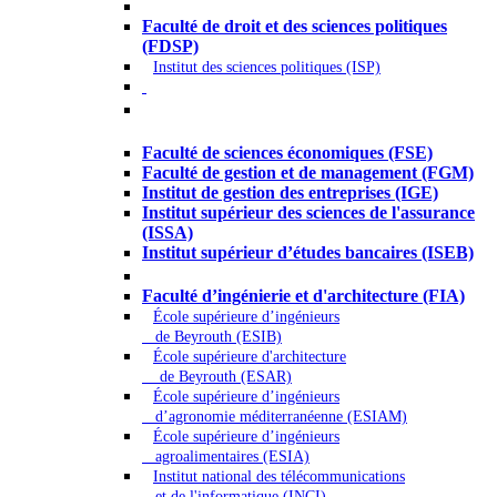
Droit - Sciences politiques
Faculté de droit et des sciences politiques
(FDSP)
Institut des sciences politiques (ISP)
Économie - Gestion - Banque -
Assurances
Faculté de sciences économiques (FSE)
Faculté de gestion et de management (FGM)
Institut de gestion des entreprises (IGE)
Institut supérieur des sciences de l'assurance
(ISSA)
Institut supérieur d’études bancaires (ISEB)
Ingénierie et technologie - Sciences
Faculté d’ingénierie et d'architecture (FIA)
École supérieure d’ingénieurs
de Beyrouth (ESIB)
École supérieure d'architecture
de Beyrouth (ESAR)
École supérieure d’ingénieurs
d’agronomie méditerranéenne (ESIAM)
École supérieure d’ingénieurs
agroalimentaires (ESIA)
Institut national des télécommunications
et de l'informatique (INCI)