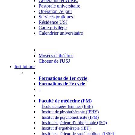
Generation H.O.P.E.
Pastorale universitaire
Opération 7e jour
Services pratiques
Résidence USJ
Carte privilège
Calendrier universitaire
Culture
Musées et théâtres
Choeur de l'USJ
Institutions
Formations à l’USJ
Formations de 1er cycle
Formations de 2e cycle
Médecine et Santé
Faculté de médecine (FM)
École de sages-femmes (ESF)
Institut de physiothérapie (IPHY)
Institut de psychomotricité (IPM)
Institut supérieur d’orthophonie (ISO)
Institut d’ergothérapie (IET)
Institut supérieur de santé publique (ISSP)