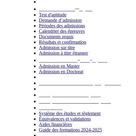
er
Admission au 1
cycle
Test d'aptitude
Demande d’admission
Périodes des admissions
Calendrier des épreuves
Documents requis
Résultats et confirmation
Admission sur titre
Admission à titre étranger
e
e
Admission aux 2
et 3
cycles
Admission en Master
Admission en Doctorat
Admission en cours de programme
UE optionnelles USJ [PDF]
UE optionnelles ouvertes [PDF]
À savoir...
Système des études et règlement
Équivalences et validations
Aides financières
Guide des formations 2024-2025