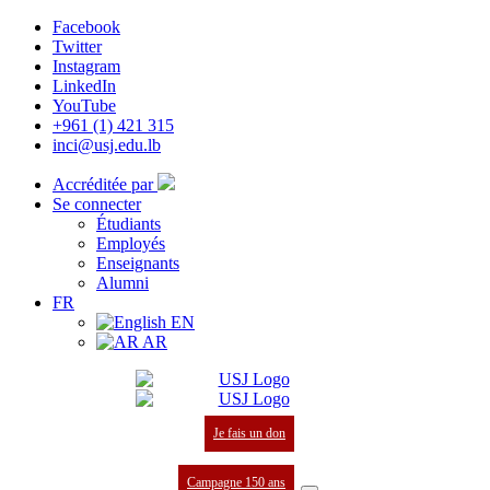
Facebook
Twitter
Instagram
LinkedIn
YouTube
+961 (1) 421 315
inci@usj.edu.lb
Accréditée par
Se connecter
Étudiants
Employés
Enseignants
Alumni
FR
EN
AR
Je fais un don
Campagne 150 ans